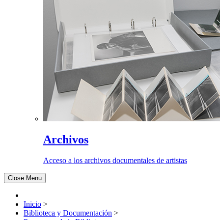
Archivos
Acceso a los archivos documentales de artistas
Close Menu
Inicio
>
Biblioteca y Documentación
>