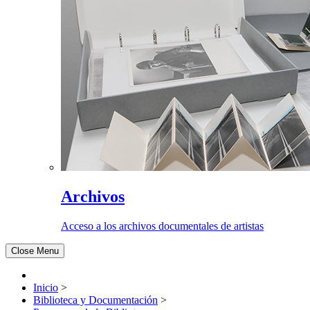
Archivos
Acceso a los archivos documentales de artistas
Close Menu
Inicio
>
Biblioteca y Documentación
>