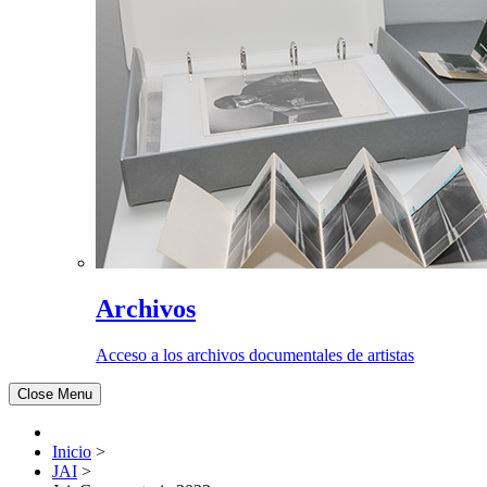
Archivos
Acceso a los archivos documentales de artistas
Close Menu
Inicio
>
JAI
>