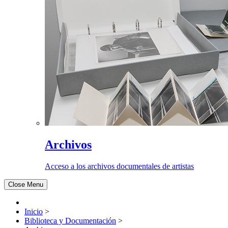
Archivos
Acceso a los archivos documentales de artistas
Close Menu
Inicio
>
Biblioteca y Documentación
>