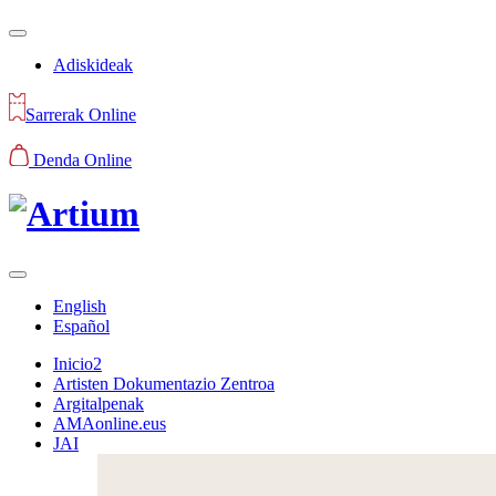
Adiskideak
Sarrerak Online
Denda Online
English
Español
Inicio2
Artisten Dokumentazio Zentroa
Argitalpenak
AMAonline.eus
JAI