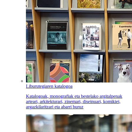
Liburutegiaren katalogoa
Katalogoak, monografiak eta bestelako argitalpenak
arteari, arkitekturari, zinemari, diseinuari, komikiei,
argazkilaritzari eta abarri buruz