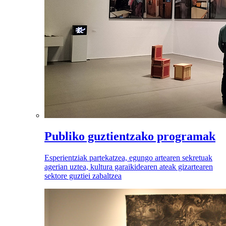
Publiko guztientzako programak
Esperientziak partekatzea, egungo artearen sekretuak
agerian uztea, kultura garaikidearen ateak gizartearen
sektore guztiei zabaltzea