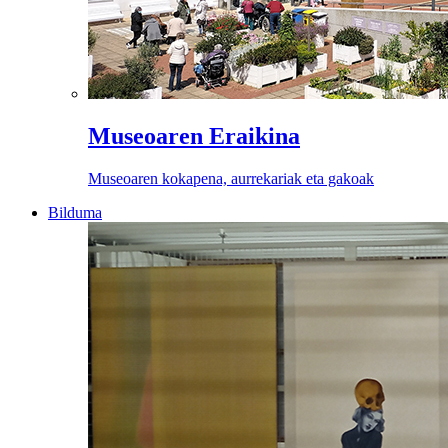
Museoaren Eraikina
Museoaren kokapena, aurrekariak eta gakoak
Bilduma