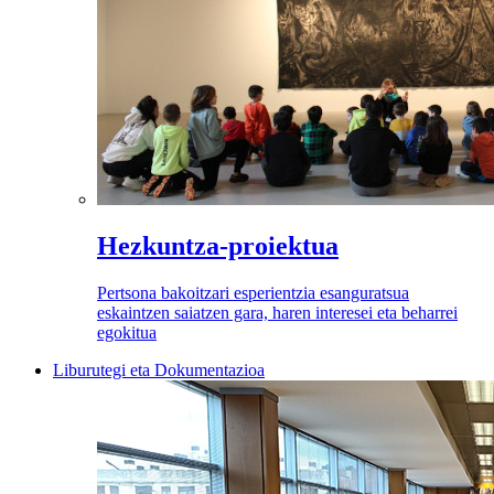
Hezkuntza-proiektua
Pertsona bakoitzari esperientzia esanguratsua
eskaintzen saiatzen gara, haren interesei eta beharrei
egokitua
Liburutegi eta Dokumentazioa