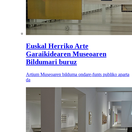
Euskal Herriko Arte
Garaikidearen Museoaren
Bildumari buruz
Artium Museoaren bilduma ondare-funts publiko aparta
da