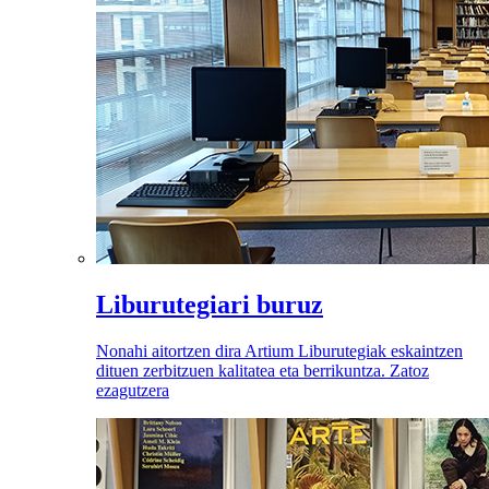
Liburutegiari buruz
Nonahi aitortzen dira Artium Liburutegiak eskaintzen
dituen zerbitzuen kalitatea eta berrikuntza. Zatoz
ezagutzera