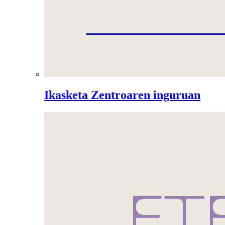
Ikasketa Zentroaren inguruan