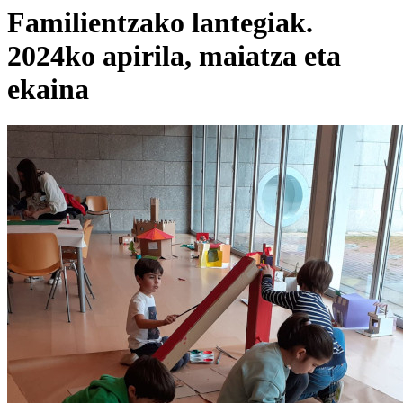
Familientzako lantegiak.
2024ko apirila, maiatza eta
ekaina