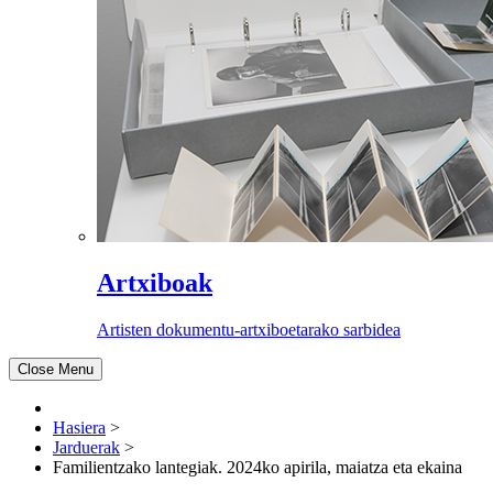
Artxiboak
Artisten dokumentu-artxiboetarako sarbidea
Close Menu
Hasiera
>
Jarduerak
>
Familientzako lantegiak. 2024ko apirila, maiatza eta ekaina