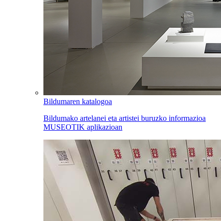
Bildumaren katalogoa
Bildumako artelanei eta artistei buruzko informazioa
MUSEOTIK aplikazioan