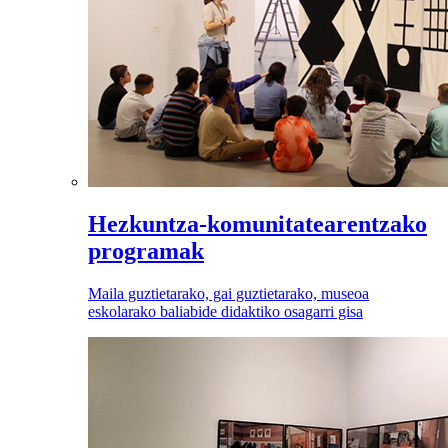
Hezkuntza-komunitatearentzako
programak
Maila guztietarako, gai guztietarako, museoa
eskolarako baliabide didaktiko osagarri gisa