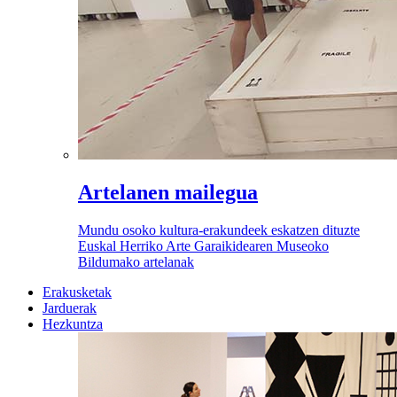
Artelanen mailegua
Mundu osoko kultura-erakundeek eskatzen dituzte
Euskal Herriko Arte Garaikidearen Museoko
Bildumako artelanak
Erakusketak
Jarduerak
Hezkuntza