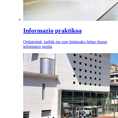
Informazio praktikoa
Ordutegiak, tarifak eta zure bisitarako behar duzun
informaizo guztia