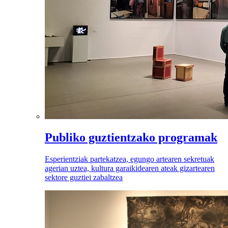
Publiko guztientzako programak
Esperientziak partekatzea, egungo artearen sekretuak
agerian uztea, kultura garaikidearen ateak gizartearen
sektore guztiei zabaltzea