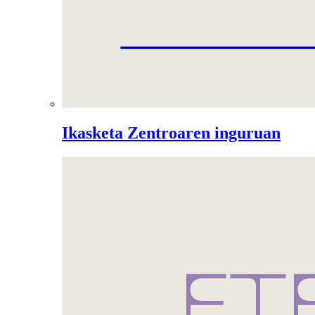
Ikasketa Zentroaren inguruan