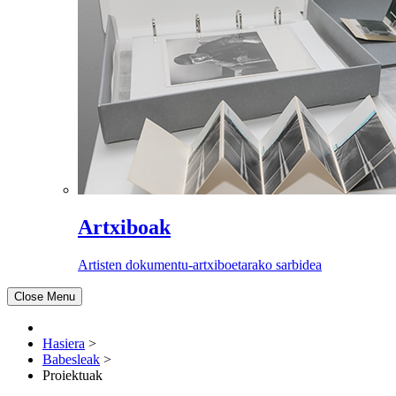
Artxiboak
Artisten dokumentu-artxiboetarako sarbidea
Close Menu
Hasiera
>
Babesleak
>
Proiektuak