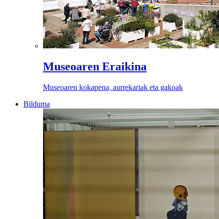
Museoaren Eraikina
Museoaren kokapena, aurrekariak eta gakoak
Bilduma