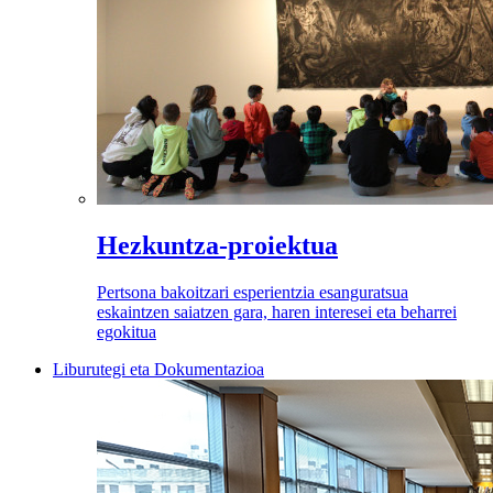
Hezkuntza-proiektua
Pertsona bakoitzari esperientzia esanguratsua
eskaintzen saiatzen gara, haren interesei eta beharrei
egokitua
Liburutegi eta Dokumentazioa