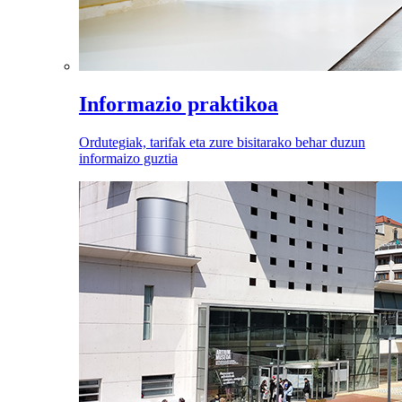
Informazio praktikoa
Ordutegiak, tarifak eta zure bisitarako behar duzun
informaizo guztia