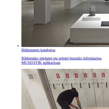
Bildumaren katalogoa
Bildumako artelanei eta artistei buruzko informazioa
MUSEOTIK aplikazioan