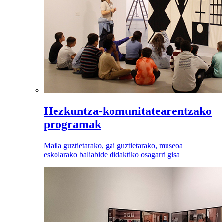
Hezkuntza-komunitatearentzako
programak
Maila guztietarako, gai guztietarako, museoa
eskolarako baliabide didaktiko osagarri gisa