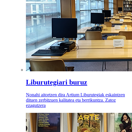
Liburutegiari buruz
Nonahi aitortzen dira Artium Liburutegiak eskaintzen
dituen zerbitzuen kalitatea eta berrikuntza. Zatoz
ezagutzera