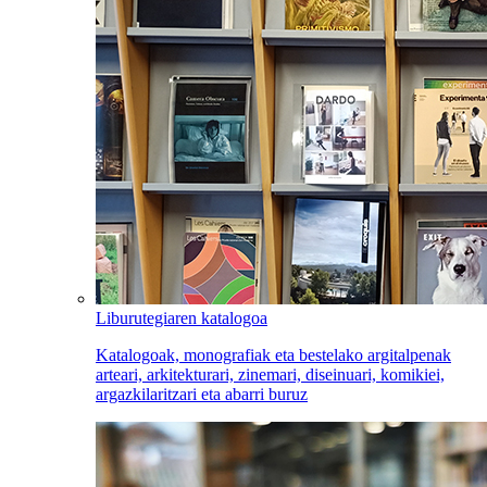
Liburutegiaren katalogoa
Katalogoak, monografiak eta bestelako argitalpenak
arteari, arkitekturari, zinemari, diseinuari, komikiei,
argazkilaritzari eta abarri buruz