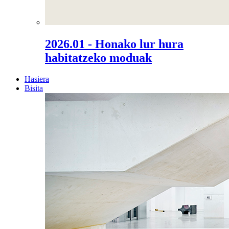
2026.01 - Honako lur hura
habitatzeko moduak
Hasiera
Bisita