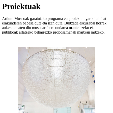
Proiektuak
Artium Museoak garatutako programa eta proiektu ugarik hainbat
erakunderen babesa dute eta izan dute. Bultzada eskuzabal horrek
aukera ematen dio museoari bere ondarea mantentzeko eta
publikoak artatzeko beharrezko proposamenak martxan jartzeko.