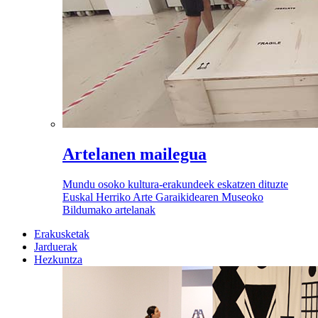
Artelanen mailegua
Mundu osoko kultura-erakundeek eskatzen dituzte
Euskal Herriko Arte Garaikidearen Museoko
Bildumako artelanak
Erakusketak
Jarduerak
Hezkuntza