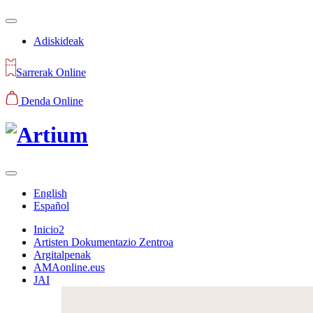
Adiskideak
Sarrerak Online
Denda Online
English
Español
Inicio2
Artisten Dokumentazio Zentroa
Argitalpenak
AMAonline.eus
JAI