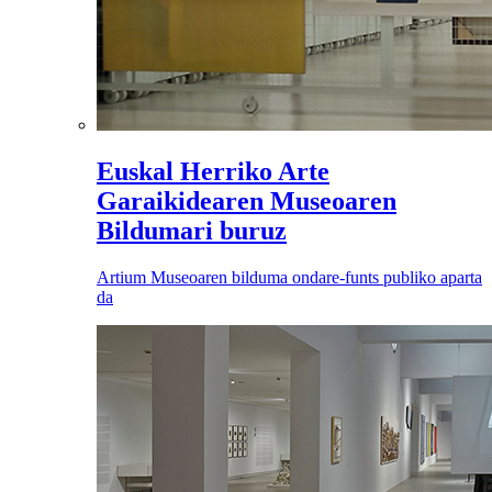
Euskal Herriko Arte
Garaikidearen Museoaren
Bildumari buruz
Artium Museoaren bilduma ondare-funts publiko aparta
da