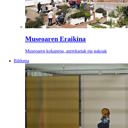
Museoaren Eraikina
Museoaren kokapena, aurrekariak eta gakoak
Bilduma