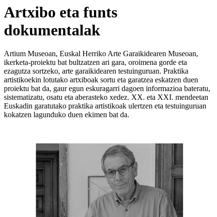
Artxibo eta funts
dokumentalak
Artium Museoan, Euskal Herriko Arte Garaikidearen Museoan,
ikerketa-proiektu bat bultzatzen ari gara, oroimena gorde eta
ezagutza sortzeko, arte garaikidearen testuinguruan. Praktika
artistikoekin lotutako artxiboak sortu eta garatzea eskatzen duen
proiektu bat da, gaur egun eskuragarri dagoen informazioa bateratu,
sistematizatu, osatu eta aberasteko xedez. XX. eta XXI. mendeetan
Euskadin garatutako praktika artistikoak ulertzen eta testuinguruan
kokatzen lagunduko duen ekimen bat da.