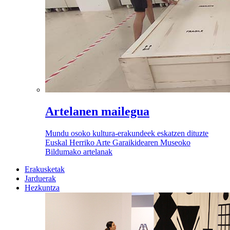
Artelanen mailegua
Mundu osoko kultura-erakundeek eskatzen dituzte
Euskal Herriko Arte Garaikidearen Museoko
Bildumako artelanak
Erakusketak
Jarduerak
Hezkuntza