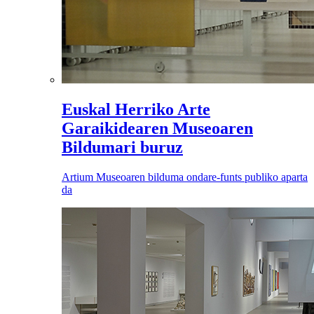
Euskal Herriko Arte
Garaikidearen Museoaren
Bildumari buruz
Artium Museoaren bilduma ondare-funts publiko aparta
da