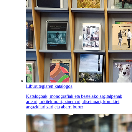
Liburutegiaren katalogoa
Katalogoak, monografiak eta bestelako argitalpenak
arteari, arkitekturari, zinemari, diseinuari, komikiei,
argazkilaritzari eta abarri buruz