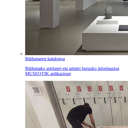
Bildumaren katalogoa
Bildumako artelanei eta artistei buruzko informazioa
MUSEOTIK aplikazioan