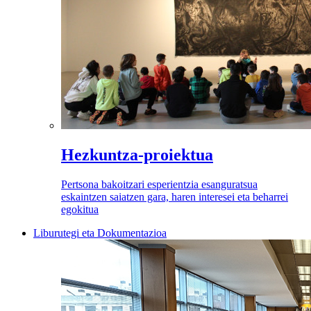
Hezkuntza-proiektua
Pertsona bakoitzari esperientzia esanguratsua
eskaintzen saiatzen gara, haren interesei eta beharrei
egokitua
Liburutegi eta Dokumentazioa