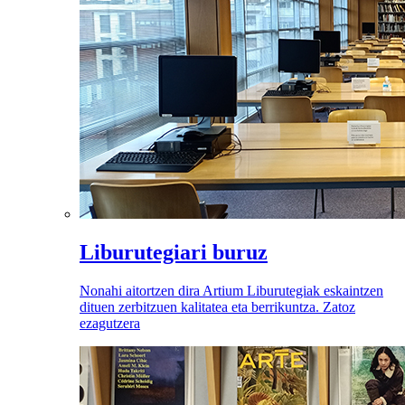
Liburutegiari buruz
Nonahi aitortzen dira Artium Liburutegiak eskaintzen
dituen zerbitzuen kalitatea eta berrikuntza. Zatoz
ezagutzera