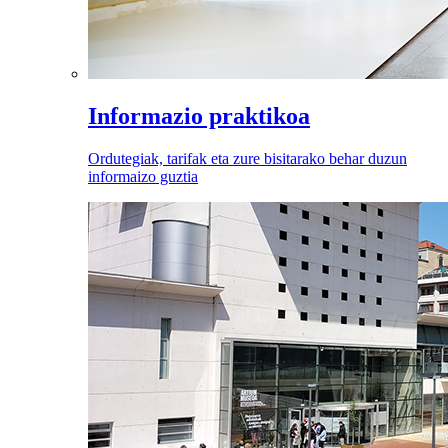
Informazio praktikoa
Ordutegiak, tarifak eta zure bisitarako behar duzun
informaizo guztia