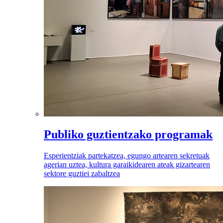
Publiko guztientzako programak
Esperientziak partekatzea, egungo artearen sekretuak
agerian uztea, kultura garaikidearen ateak gizartearen
sektore guztiei zabaltzea