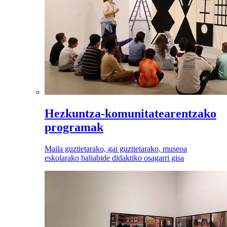
Hezkuntza-komunitatearentzako
programak
Maila guztietarako, gai guztietarako, museoa
eskolarako baliabide didaktiko osagarri gisa