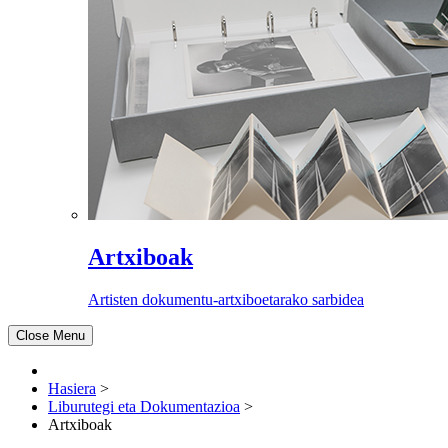
Artxiboak
Artisten dokumentu-artxiboetarako sarbidea
Close Menu
Hasiera
>
Liburutegi eta Dokumentazioa
>
Artxiboak