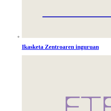
Ikasketa Zentroaren inguruan