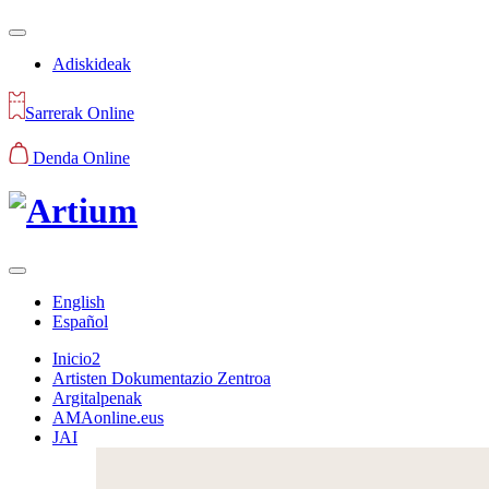
Adiskideak
Sarrerak Online
Denda Online
English
Español
Inicio2
Artisten Dokumentazio Zentroa
Argitalpenak
AMAonline.eus
JAI