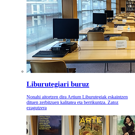
Liburutegiari buruz
Nonahi aitortzen dira Artium Liburutegiak eskaintzen
dituen zerbitzuen kalitatea eta berrikuntza. Zatoz
ezagutzera