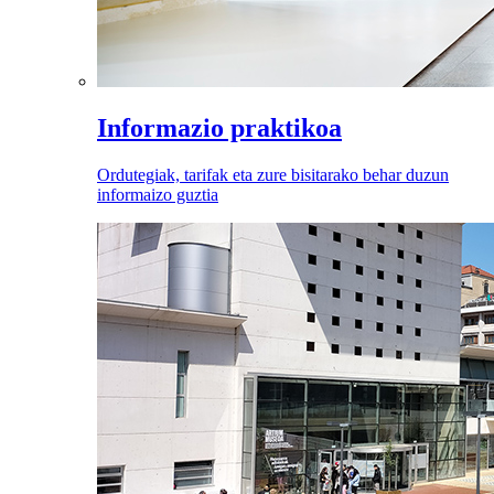
Informazio praktikoa
Ordutegiak, tarifak eta zure bisitarako behar duzun
informaizo guztia