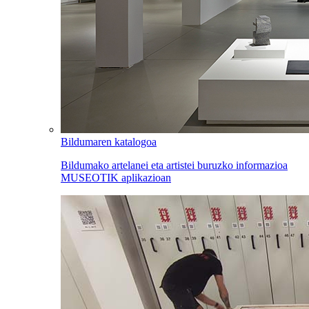
Bildumaren katalogoa
Bildumako artelanei eta artistei buruzko informazioa
MUSEOTIK aplikazioan