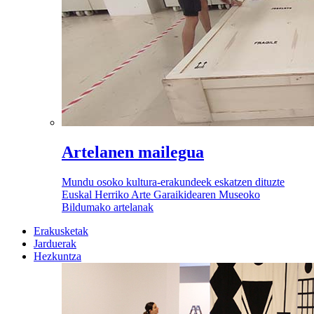
Artelanen mailegua
Mundu osoko kultura-erakundeek eskatzen dituzte
Euskal Herriko Arte Garaikidearen Museoko
Bildumako artelanak
Erakusketak
Jarduerak
Hezkuntza