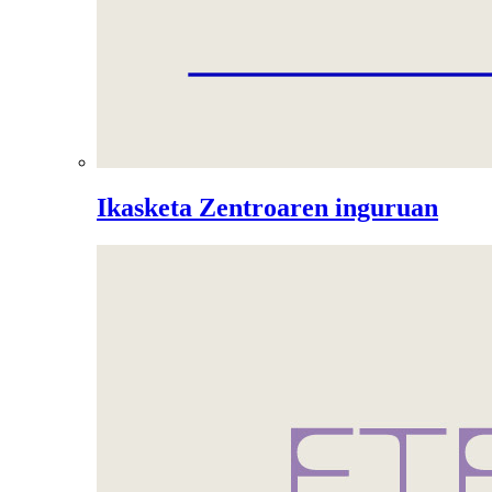
Ikasketa Zentroaren inguruan