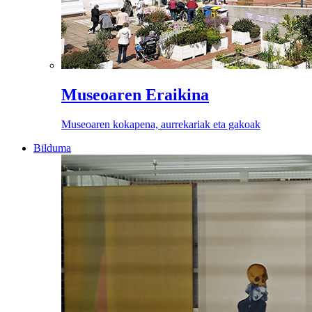
Museoaren Eraikina
Museoaren kokapena, aurrekariak eta gakoak
Bilduma