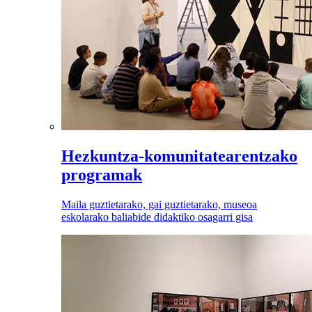
Hezkuntza-komunitatearentzako
programak
Maila guztietarako, gai guztietarako, museoa
eskolarako baliabide didaktiko osagarri gisa