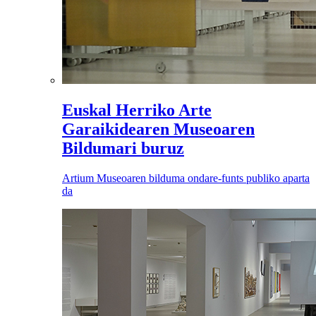
Euskal Herriko Arte
Garaikidearen Museoaren
Bildumari buruz
Artium Museoaren bilduma ondare-funts publiko aparta
da