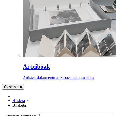
Artxiboak
Artisten dokumentu-artxiboetarako sarbidea
Close Menu
Hasiera
>
Bilaketa