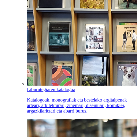
Liburutegiaren katalogoa
Katalogoak, monografiak eta bestelako argitalpenak
arteari, arkitekturari, zinemari, diseinuari, komikiei,
argazkilaritzari eta abarri buruz