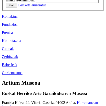
Bilaketa-terminoak:
Bilaketa aurreratua
Bilatu
Kontaktua
Fundazioa
Prentsa
Kontratazioa
Guneak
Zerbitzuak
Babesleak
Gardentasuna
Artium Museoa
Euskal Herriko Arte Garaikidearen Museoa
Frantzia Kalea, 24. Vitoria-Gasteiz, 01002 Araba.
Harremanetan