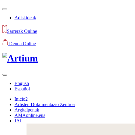
Adiskideak
Sarrerak Online
Denda Online
English
Español
Inicio2
Artisten Dokumentazio Zentroa
Argitalpenak
AMAonline.eus
JAI