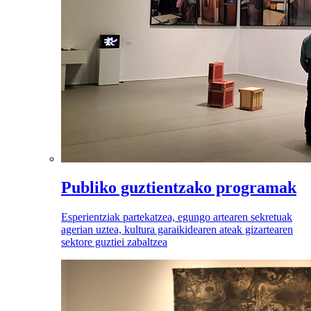
Publiko guztientzako programak
Esperientziak partekatzea, egungo artearen sekretuak
agerian uztea, kultura garaikidearen ateak gizartearen
sektore guztiei zabaltzea