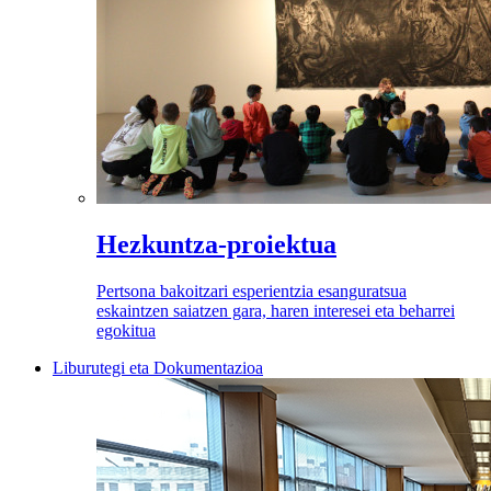
Hezkuntza-proiektua
Pertsona bakoitzari esperientzia esanguratsua
eskaintzen saiatzen gara, haren interesei eta beharrei
egokitua
Liburutegi eta Dokumentazioa