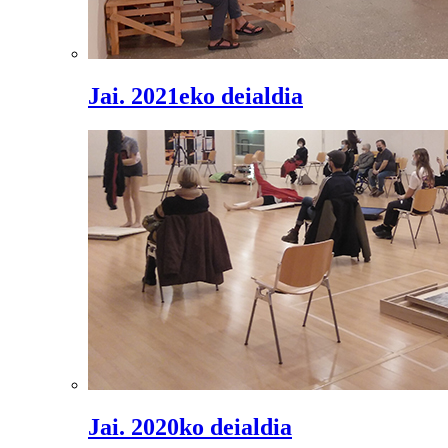
Jai. 2021eko deialdia
Jai. 2020ko deialdia