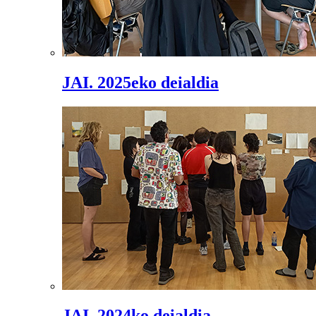
JAI. 2025eko deialdia
JAI. 2024ko deialdia