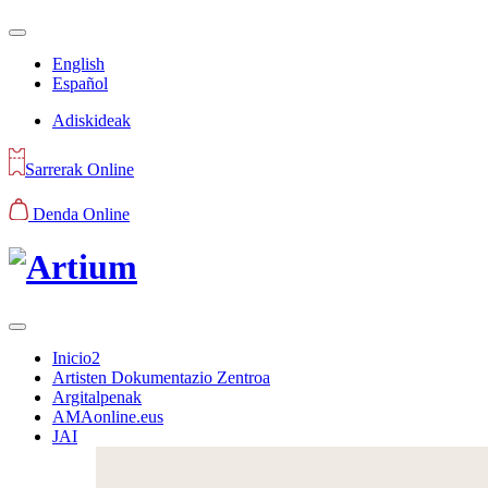
English
Español
Adiskideak
Sarrerak Online
Denda Online
Inicio2
Artisten Dokumentazio Zentroa
Argitalpenak
AMAonline.eus
JAI