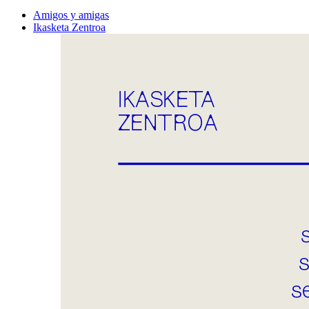
Amigos y amigas
Ikasketa Zentroa