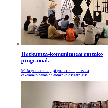
Hezkuntza-komunitatearentzako
programak
Maila guztietarako, gai guztietarako, museoa
eskolarako baliabide didaktiko osagarri gisa