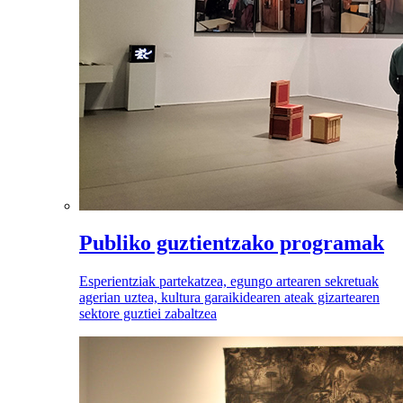
Publiko guztientzako programak
Esperientziak partekatzea, egungo artearen sekretuak
agerian uztea, kultura garaikidearen ateak gizartearen
sektore guztiei zabaltzea