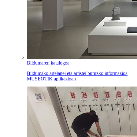
Bildumaren katalogoa
Bildumako artelanei eta artistei buruzko informazioa
MUSEOTIK aplikazioan