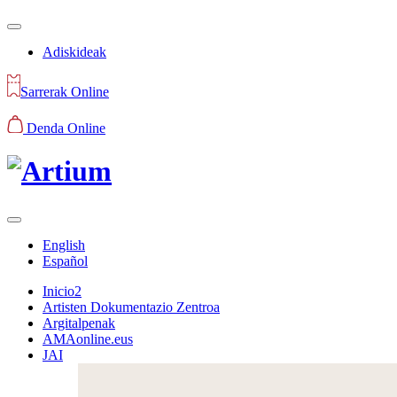
Adiskideak
Sarrerak Online
Denda Online
English
Español
Inicio2
Artisten Dokumentazio Zentroa
Argitalpenak
AMAonline.eus
JAI