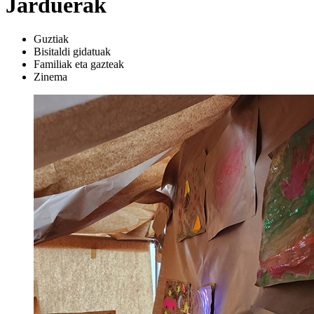
Jarduerak
Guztiak
Bisitaldi gidatuak
Familiak eta gazteak
Zinema