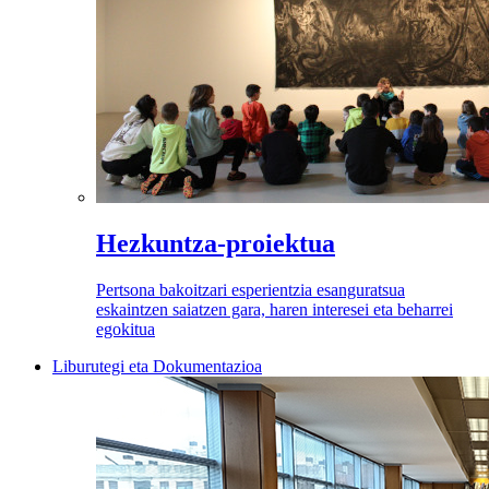
Hezkuntza-proiektua
Pertsona bakoitzari esperientzia esanguratsua
eskaintzen saiatzen gara, haren interesei eta beharrei
egokitua
Liburutegi eta Dokumentazioa