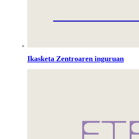
Ikasketa Zentroaren inguruan