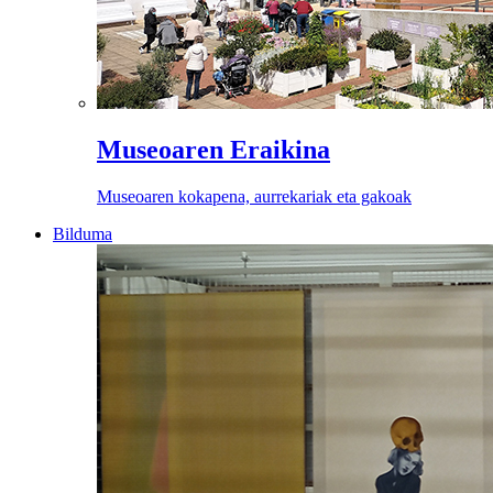
Museoaren Eraikina
Museoaren kokapena, aurrekariak eta gakoak
Bilduma