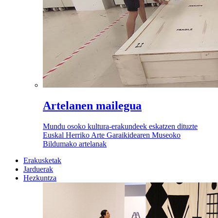
Artelanen mailegua
Mundu osoko kultura-erakundeek eskatzen dituzte
Euskal Herriko Arte Garaikidearen Museoko
Bildumako artelanak
Erakusketak
Jarduerak
Hezkuntza