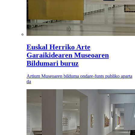
Euskal Herriko Arte
Garaikidearen Museoaren
Bildumari buruz
Artium Museoaren bilduma ondare-funts publiko aparta
da