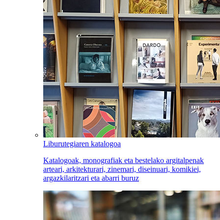
Liburutegiaren katalogoa
Katalogoak, monografiak eta bestelako argitalpenak
arteari, arkitekturari, zinemari, diseinuari, komikiei,
argazkilaritzari eta abarri buruz