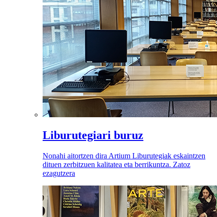
Liburutegiari buruz
Nonahi aitortzen dira Artium Liburutegiak eskaintzen
dituen zerbitzuen kalitatea eta berrikuntza. Zatoz
ezagutzera