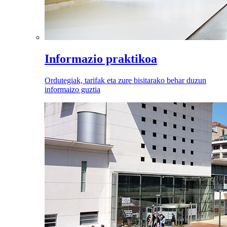
Informazio praktikoa
Ordutegiak, tarifak eta zure bisitarako behar duzun
informaizo guztia