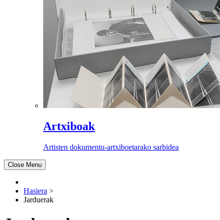
Artxiboak
Artisten dokumentu-artxiboetarako sarbidea
Close Menu
Hasiera
>
Jarduerak