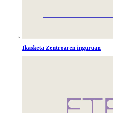
Ikasketa Zentroaren inguruan