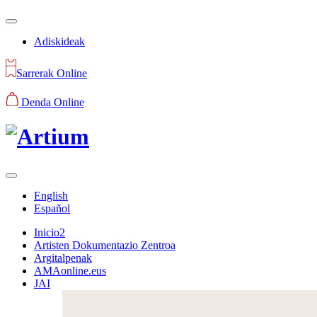
Adiskideak
Sarrerak Online
Denda Online
English
Español
Inicio2
Artisten Dokumentazio Zentroa
Argitalpenak
AMAonline.eus
JAI