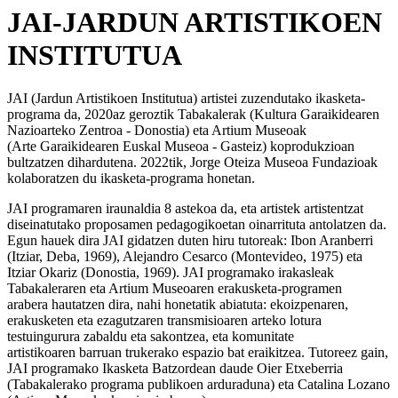
JAI-JARDUN ARTISTIKOEN
INSTITUTUA
JAI (Jardun Artistikoen Institutua) artistei zuzendutako ikasketa-
programa da, 2020az geroztik Tabakalerak (Kultura Garaikidearen
Nazioarteko Zentroa - Donostia) eta Artium Museoak
(Arte Garaikidearen Euskal Museoa - Gasteiz) koprodukzioan
bultzatzen dihardutena. 2022tik, Jorge Oteiza Museoa Fundazioak
kolaboratzen du ikasketa-programa honetan.
JAI programaren iraunaldia 8 astekoa da, eta artistek artistentzat
diseinatutako proposamen pedagogikoetan oinarrituta antolatzen da.
Egun hauek dira JAI gidatzen duten hiru tutoreak: Ibon Aranberri
(Itziar, Deba, 1969), Alejandro Cesarco (Montevideo, 1975) eta
Itziar Okariz (Donostia, 1969). JAI programako irakasleak
Tabakaleraren eta Artium Museoaren erakusketa-programen
arabera hautatzen dira, nahi honetatik abiatuta: ekoizpenaren,
erakusketen eta ezagutzaren transmisioaren arteko lotura
testuingurura zabaldu eta sakontzea, eta komunitate
artistikoaren barruan trukerako espazio bat eraikitzea. Tutoreez gain,
JAI programako Ikasketa Batzordean daude Oier Etxeberria
(Tabakalerako programa publikoen arduraduna) eta Catalina Lozano