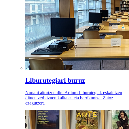
Liburutegiari buruz
Nonahi aitortzen dira Artium Liburutegiak eskaintzen
dituen zerbitzuen kalitatea eta berrikuntza. Zatoz
ezagutzera