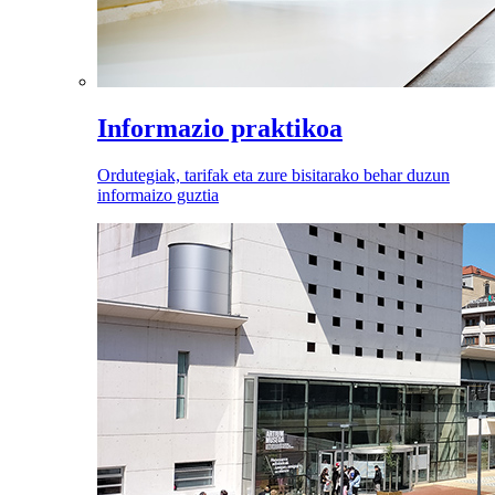
Informazio praktikoa
Ordutegiak, tarifak eta zure bisitarako behar duzun
informaizo guztia