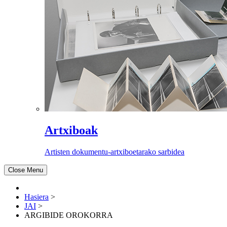
Artxiboak
Artisten dokumentu-artxiboetarako sarbidea
Close Menu
Hasiera
>
JAI
>
ARGIBIDE OROKORRA