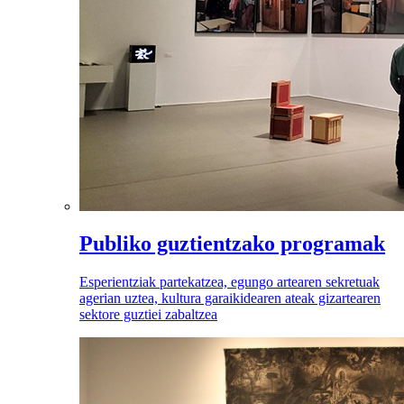
Publiko guztientzako programak
Esperientziak partekatzea, egungo artearen sekretuak
agerian uztea, kultura garaikidearen ateak gizartearen
sektore guztiei zabaltzea