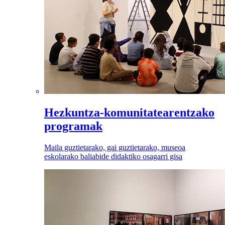
Hezkuntza-komunitatearentzako
programak
Maila guztietarako, gai guztietarako, museoa
eskolarako baliabide didaktiko osagarri gisa