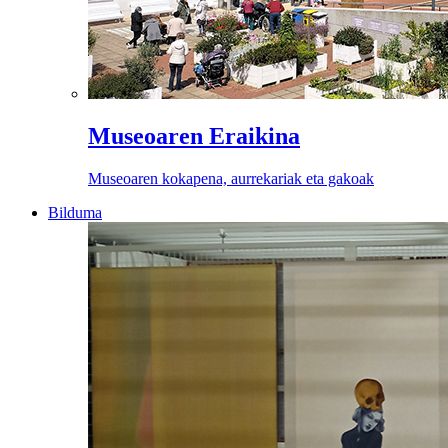
Museoaren Eraikina
Museoaren kokapena, aurrekariak eta gakoak
Bilduma