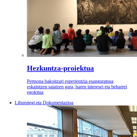
Hezkuntza-proiektua
Pertsona bakoitzari esperientzia esanguratsua
eskaintzen saiatzen gara, haren interesei eta beharrei
egokitua
Liburutegi eta Dokumentazioa