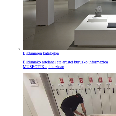
Bildumaren katalogoa
Bildumako artelanei eta artistei buruzko informazioa
MUSEOTIK aplikazioan