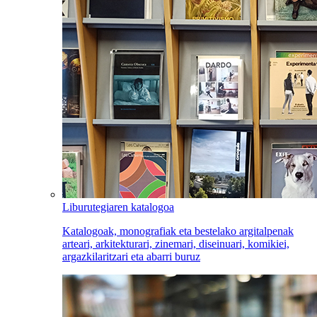
Liburutegiaren katalogoa
Katalogoak, monografiak eta bestelako argitalpenak
arteari, arkitekturari, zinemari, diseinuari, komikiei,
argazkilaritzari eta abarri buruz