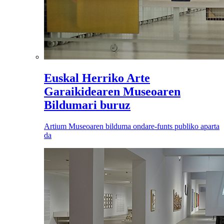
Euskal Herriko Arte
Garaikidearen Museoaren
Bildumari buruz
Artium Museoaren bilduma ondare-funts publiko aparta
da