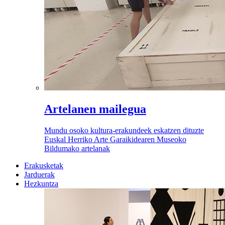
Artelanen mailegua
Mundu osoko kultura-erakundeek eskatzen dituzte
Euskal Herriko Arte Garaikidearen Museoko
Bildumako artelanak
Erakusketak
Jarduerak
Hezkuntza