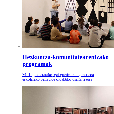
Hezkuntza-komunitatearentzako
programak
Maila guztietarako, gai guztietarako, museoa
eskolarako baliabide didaktiko osagarri gisa