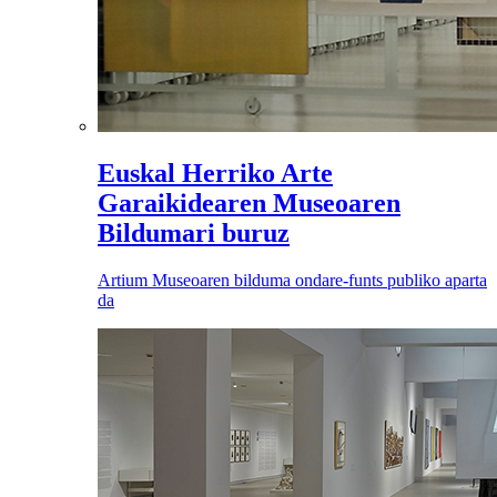
Euskal Herriko Arte
Garaikidearen Museoaren
Bildumari buruz
Artium Museoaren bilduma ondare-funts publiko aparta
da