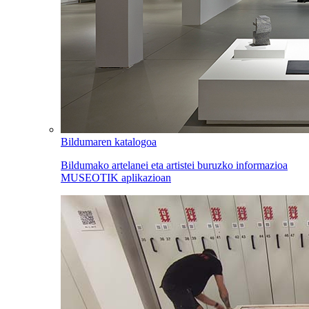
Bildumaren katalogoa
Bildumako artelanei eta artistei buruzko informazioa
MUSEOTIK aplikazioan