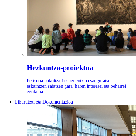
Hezkuntza-proiektua
Pertsona bakoitzari esperientzia esanguratsua
eskaintzen saiatzen gara, haren interesei eta beharrei
egokitua
Liburutegi eta Dokumentazioa