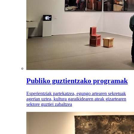
Publiko guztientzako programak
Esperientziak partekatzea, egungo artearen sekretuak
agerian uztea, kultura garaikidearen ateak gizartearen
sektore guztiei zabaltzea