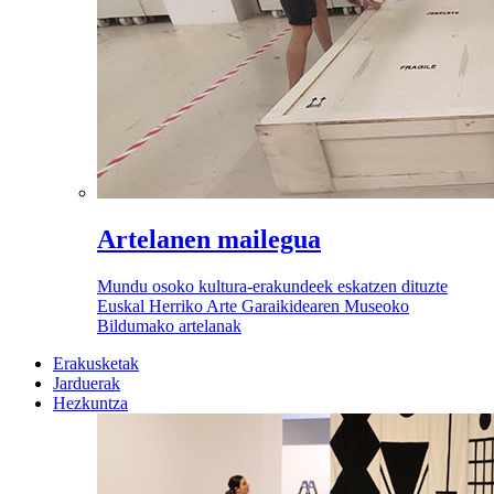
Artelanen mailegua
Mundu osoko kultura-erakundeek eskatzen dituzte
Euskal Herriko Arte Garaikidearen Museoko
Bildumako artelanak
Erakusketak
Jarduerak
Hezkuntza