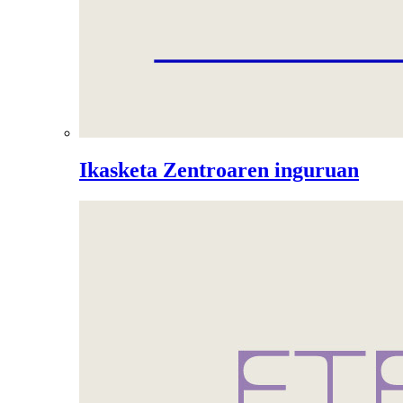
Ikasketa Zentroaren inguruan