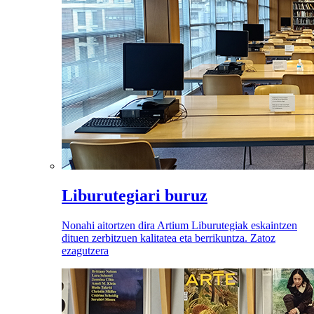
Liburutegiari buruz
Nonahi aitortzen dira Artium Liburutegiak eskaintzen
dituen zerbitzuen kalitatea eta berrikuntza. Zatoz
ezagutzera