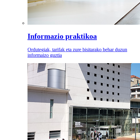
Informazio praktikoa
Ordutegiak, tarifak eta zure bisitarako behar duzun
informaizo guztia