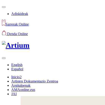
Adiskideak
Sarrerak Online
Denda Online
English
Español
Inicio2
Artisten Dokumentazio Zentroa
Argitalpenak
AMAonline.eus
JAI