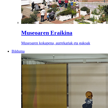
Museoaren Eraikina
Museoaren kokapena, aurrekariak eta gakoak
Bilduma