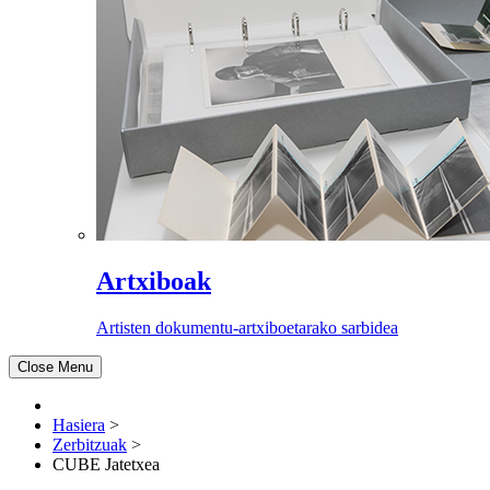
Artxiboak
Artisten dokumentu-artxiboetarako sarbidea
Close Menu
Hasiera
>
Zerbitzuak
>
CUBE Jatetxea