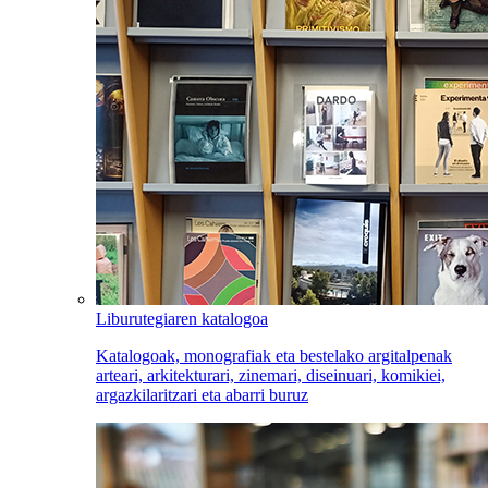
Liburutegiaren katalogoa
Katalogoak, monografiak eta bestelako argitalpenak
arteari, arkitekturari, zinemari, diseinuari, komikiei,
argazkilaritzari eta abarri buruz