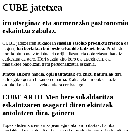
CUBE jatetxea
iro atseginaz eta sormenezko gastronomia
eskaintza zabalaz.
CUBE jatetxearen sukaldean
sasoian sasoiko produktu freskoa
da
nagusi,
bai bertakoa bai beste eskualde batzuetakoa
. Produktu
hori kontu handiz tratatua eta orijinaltasun eta dotoretasun handiz
aurkeztua da gero. Hori guztia giro bero eta atseginean, eta
mahaikide bakoitzari tratu pertsonalizatua eskainiz.
Pintxo aukera
handia,
opil hautatuak
eta
zuku naturalak
dira
kafetegiko gosari bikainen oinarria. Kalitateko ardoak eta azken
orduko kopak dastatzeko aukera ere badago.
CUBE ARTIUMen bere sukaldaritza
eskaintzaren osagarri diren ekintzak
antolatzen dira, gainera
Espezialisten zuzendaritzapean egindako ardo dastak, hainbat
herrialdetako sukaldaritzari eta sasoiko produktu bereziri eskainitako