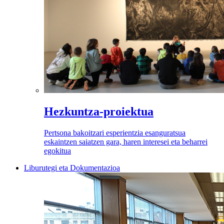
Hezkuntza-proiektua
Pertsona bakoitzari esperientzia esanguratsua
eskaintzen saiatzen gara, haren interesei eta beharrei
egokitua
Liburutegi eta Dokumentazioa