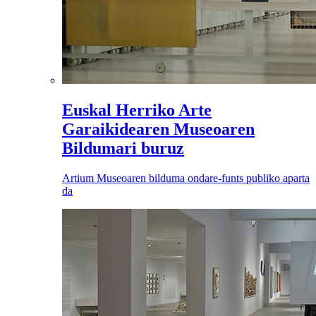
Euskal Herriko Arte
Garaikidearen Museoaren
Bildumari buruz
Artium Museoaren bilduma ondare-funts publiko aparta
da