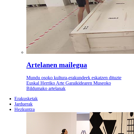
Artelanen mailegua
Mundu osoko kultura-erakundeek eskatzen dituzte
Euskal Herriko Arte Garaikidearen Museoko
Bildumako artelanak
Erakusketak
Jarduerak
Hezkuntza