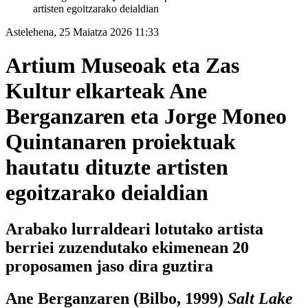
artisten egoitzarako deialdian
Astelehena, 25 Maiatza 2026 11:33
Artium Museoak eta Zas
Kultur elkarteak Ane
Berganzaren eta Jorge Moneo
Quintanaren proiektuak
hautatu dituzte artisten
egoitzarako deialdian
Arabako lurraldeari lotutako artista
berriei zuzendutako ekimenean 20
proposamen jaso dira guztira
Ane Berganzaren (Bilbo, 1999)
Salt Lake