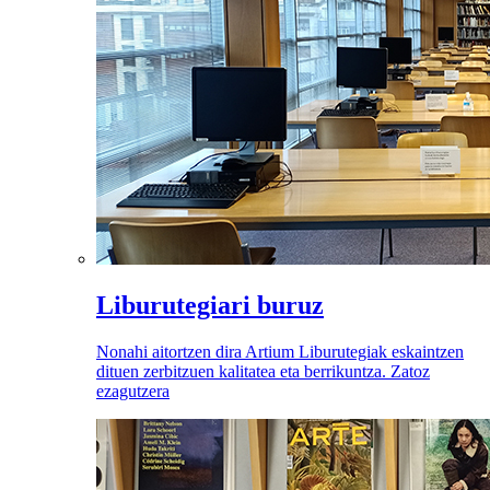
Liburutegiari buruz
Nonahi aitortzen dira Artium Liburutegiak eskaintzen
dituen zerbitzuen kalitatea eta berrikuntza. Zatoz
ezagutzera