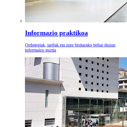
Informazio praktikoa
Ordutegiak, tarifak eta zure bisitarako behar duzun
informaizo guztia