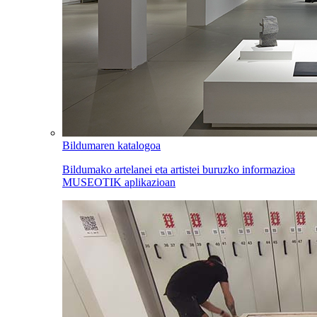
Bildumaren katalogoa
Bildumako artelanei eta artistei buruzko informazioa
MUSEOTIK aplikazioan