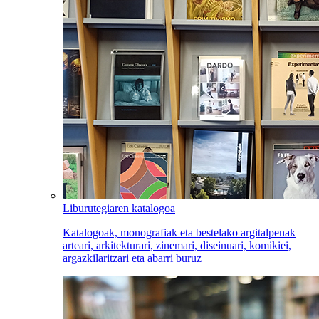
Liburutegiaren katalogoa
Katalogoak, monografiak eta bestelako argitalpenak
arteari, arkitekturari, zinemari, diseinuari, komikiei,
argazkilaritzari eta abarri buruz