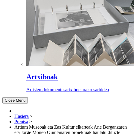
Artxiboak
Artisten dokumentu-artxiboetarako sarbidea
Close Menu
Hasiera
>
Prentsa
>
Artium Museoak eta Zas Kultur elkarteak Ane Berganzaren
eta Jorge Moneo Quintanaren proiektuak hautatu dituzte