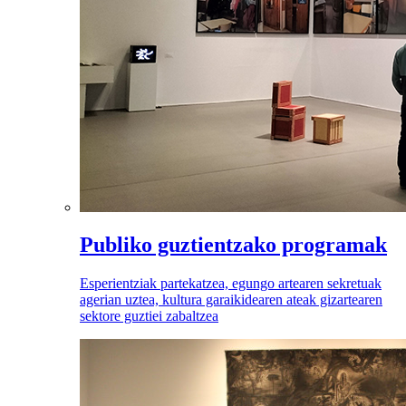
Publiko guztientzako programak
Esperientziak partekatzea, egungo artearen sekretuak
agerian uztea, kultura garaikidearen ateak gizartearen
sektore guztiei zabaltzea