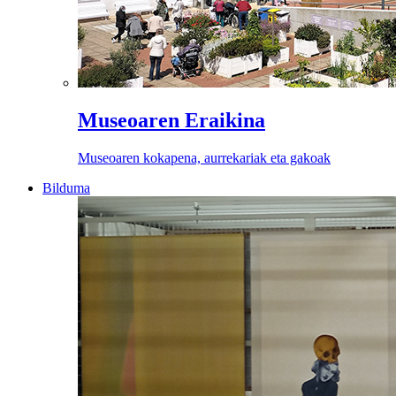
Museoaren Eraikina
Museoaren kokapena, aurrekariak eta gakoak
Bilduma