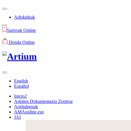
Adiskideak
Sarrerak Online
Denda Online
English
Español
Inicio2
Artisten Dokumentazio Zentroa
Argitalpenak
AMAonline.eus
JAI