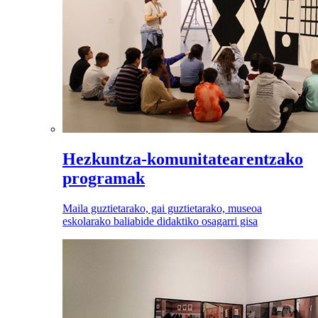
Hezkuntza-komunitatearentzako
programak
Maila guztietarako, gai guztietarako, museoa
eskolarako baliabide didaktiko osagarri gisa