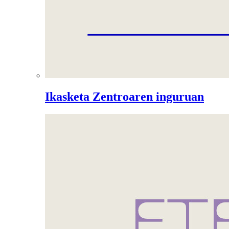
Ikasketa Zentroaren inguruan