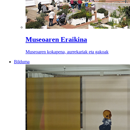
Museoaren Eraikina
Museoaren kokapena, aurrekariak eta gakoak
Bilduma