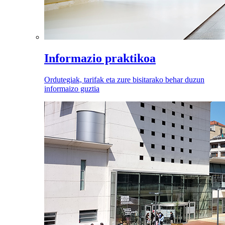
Informazio praktikoa
Ordutegiak, tarifak eta zure bisitarako behar duzun
informaizo guztia