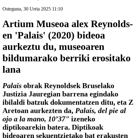
Osteguna, 30 Urria 2025 11:10
Artium Museoa alex Reynolds-
en 'Palais' (2020) bideoa
aurkeztu du, museoaren
bildumarako berriki erositako
lana
Palais
obrak Reynoldsek Bruselako
Justizia Jauregian barrena egindako
ibilaldi batzuk dokumentatzen ditu, eta Z
Aretoan aurkezten da,
Palais, del pie al
ojo a la mano, 10’37"
izeneko
diptikoarekin batera. Diptikoak
bideoaren sekuentzietako bat erakusten