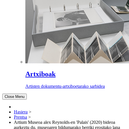
Artxiboak
Artisten dokumentu-artxiboetarako sarbidea
Close Menu
Hasiera
>
Prentsa
>
Artium Museoa alex Reynolds-en 'Palais' (2020) bideoa
aurkeztu du, museoaren bildumarako berriki erositako lana