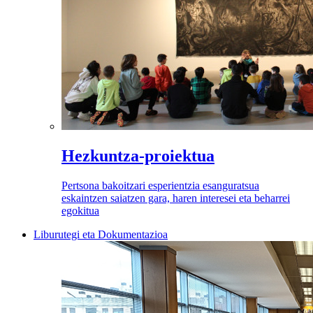
Hezkuntza-proiektua
Pertsona bakoitzari esperientzia esanguratsua
eskaintzen saiatzen gara, haren interesei eta beharrei
egokitua
Liburutegi eta Dokumentazioa