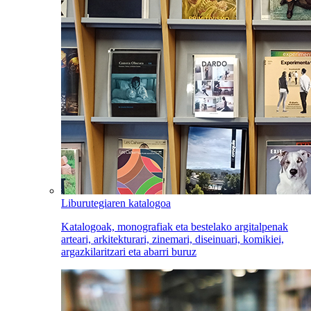
Liburutegiaren katalogoa
Katalogoak, monografiak eta bestelako argitalpenak
arteari, arkitekturari, zinemari, diseinuari, komikiei,
argazkilaritzari eta abarri buruz