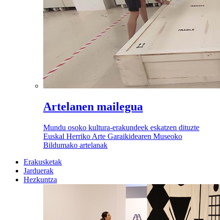
Artelanen mailegua
Mundu osoko kultura-erakundeek eskatzen dituzte
Euskal Herriko Arte Garaikidearen Museoko
Bildumako artelanak
Erakusketak
Jarduerak
Hezkuntza