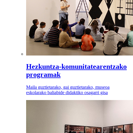
Hezkuntza-komunitatearentzako
programak
Maila guztietarako, gai guztietarako, museoa
eskolarako baliabide didaktiko osagarri gisa