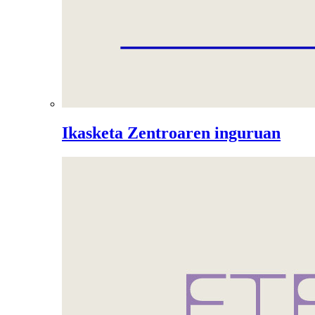
Ikasketa Zentroaren inguruan