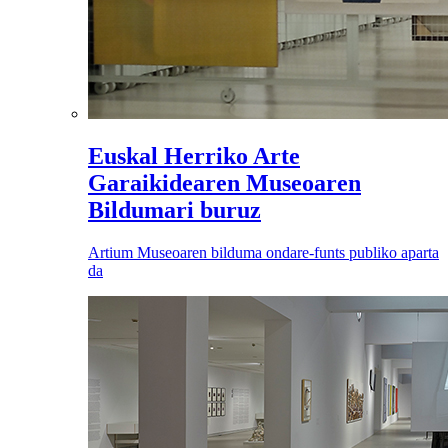
Euskal Herriko Arte
Garaikidearen Museoaren
Bildumari buruz
Artium Museoaren bilduma ondare-funts publiko aparta
da