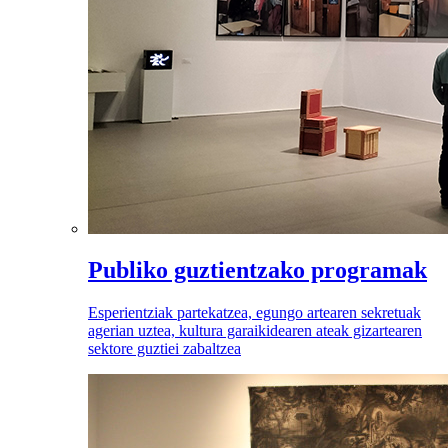
Publiko guztientzako programak
Esperientziak partekatzea, egungo artearen sekretuak
agerian uztea, kultura garaikidearen ateak gizartearen
sektore guztiei zabaltzea