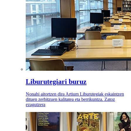
Liburutegiari buruz
Nonahi aitortzen dira Artium Liburutegiak eskaintzen
dituen zerbitzuen kalitatea eta berrikuntza. Zatoz
ezagutzera