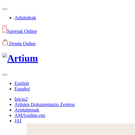
Adiskideak
Sarrerak Online
Denda Online
English
Español
Inicio2
Artisten Dokumentazio Zentroa
Argitalpenak
AMAonline.eus
JAI