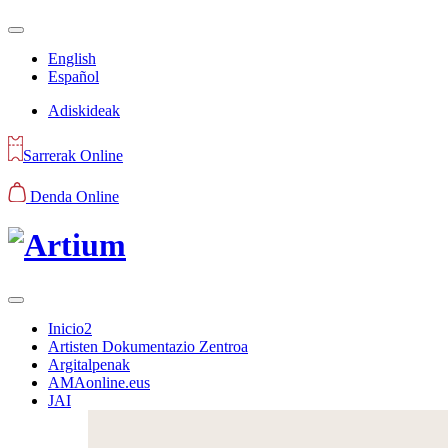
English
Español
Adiskideak
Sarrerak Online
Denda Online
Inicio2
Artisten Dokumentazio Zentroa
Argitalpenak
AMAonline.eus
JAI