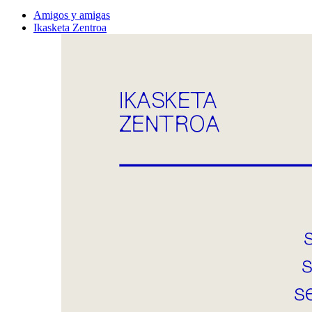
Amigos y amigas
Ikasketa Zentroa