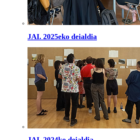
JAI. 2025eko deialdia
JAI. 2024ko deialdia