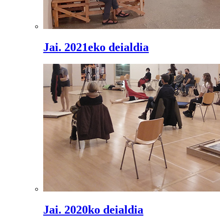
Jai. 2021eko deialdia
Jai. 2020ko deialdia