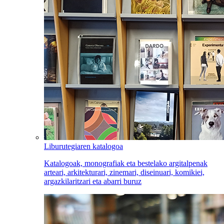
Liburutegiaren katalogoa
Katalogoak, monografiak eta bestelako argitalpenak
arteari, arkitekturari, zinemari, diseinuari, komikiei,
argazkilaritzari eta abarri buruz