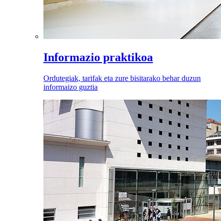
Informazio praktikoa
Ordutegiak, tarifak eta zure bisitarako behar duzun
informaizo guztia