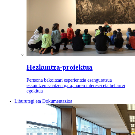
Hezkuntza-proiektua
Pertsona bakoitzari esperientzia esanguratsua
eskaintzen saiatzen gara, haren interesei eta beharrei
egokitua
Liburutegi eta Dokumentazioa