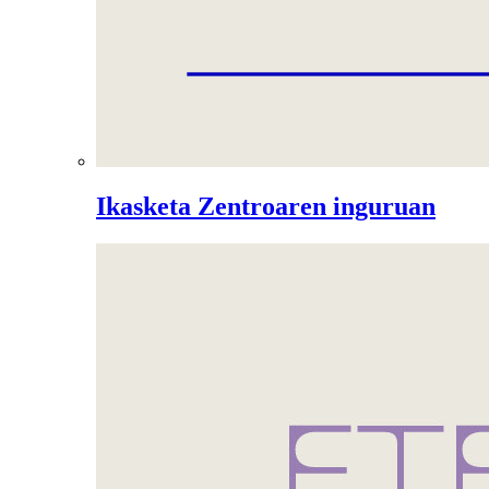
Ikasketa Zentroaren inguruan