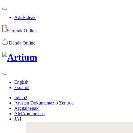
Adiskideak
Sarrerak Online
Denda Online
English
Español
Inicio2
Artisten Dokumentazio Zentroa
Argitalpenak
AMAonline.eus
JAI