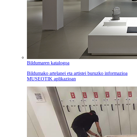
Bildumaren katalogoa
Bildumako artelanei eta artistei buruzko informazioa
MUSEOTIK aplikazioan