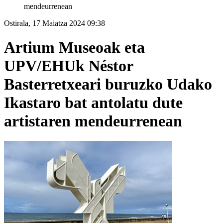
mendeurrenean
Ostirala, 17 Maiatza 2024 09:38
Artium Museoak eta
UPV/EHUk Néstor
Basterretxeari buruzko Udako
Ikastaro bat antolatu dute
artistaren mendeurrenean