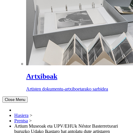
Artxiboak
Artisten dokumentu-artxiboetarako sarbidea
Close Menu
Hasiera
>
Prentsa
>
Artium Museoak eta UPV/EHUk Néstor Basterretxeari
buruzko Udako Ikastaro bat antolatu dute artistaren