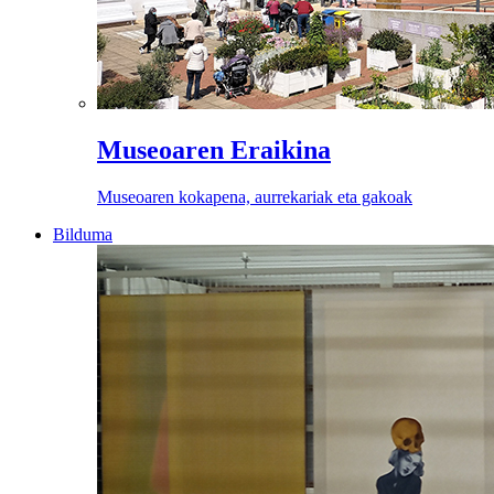
Museoaren Eraikina
Museoaren kokapena, aurrekariak eta gakoak
Bilduma