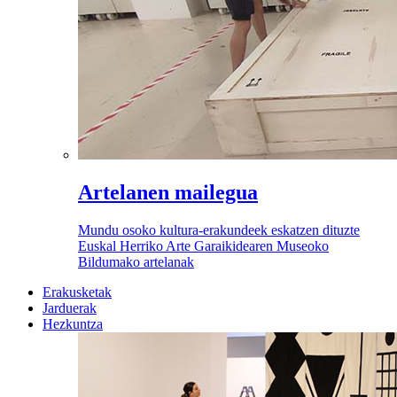
Artelanen mailegua
Mundu osoko kultura-erakundeek eskatzen dituzte
Euskal Herriko Arte Garaikidearen Museoko
Bildumako artelanak
Erakusketak
Jarduerak
Hezkuntza