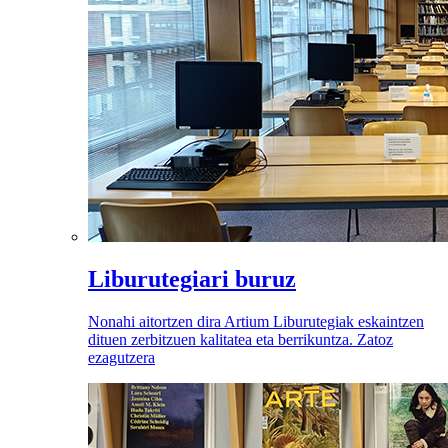
Liburutegiari buruz
Nonahi aitortzen dira Artium Liburutegiak eskaintzen
dituen zerbitzuen kalitatea eta berrikuntza. Zatoz
ezagutzera