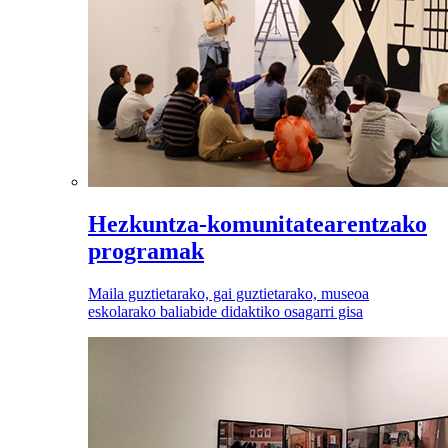
Hezkuntza-komunitatearentzako
programak
Maila guztietarako, gai guztietarako, museoa
eskolarako baliabide didaktiko osagarri gisa