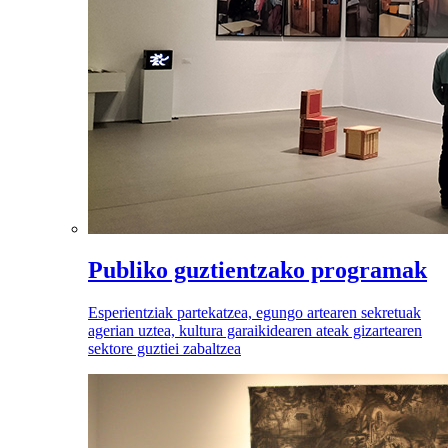
Publiko guztientzako programak
Esperientziak partekatzea, egungo artearen sekretuak
agerian uztea, kultura garaikidearen ateak gizartearen
sektore guztiei zabaltzea