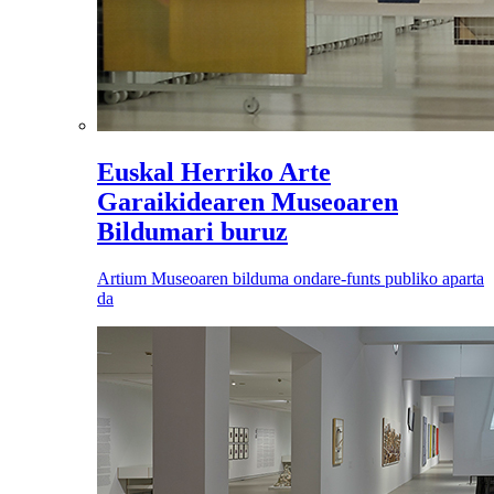
Euskal Herriko Arte
Garaikidearen Museoaren
Bildumari buruz
Artium Museoaren bilduma ondare-funts publiko aparta
da