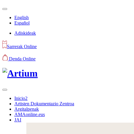
English
Español
Adiskideak
Sarrerak Online
Denda Online
Inicio2
Artisten Dokumentazio Zentroa
Argitalpenak
AMAonline.eus
JAI