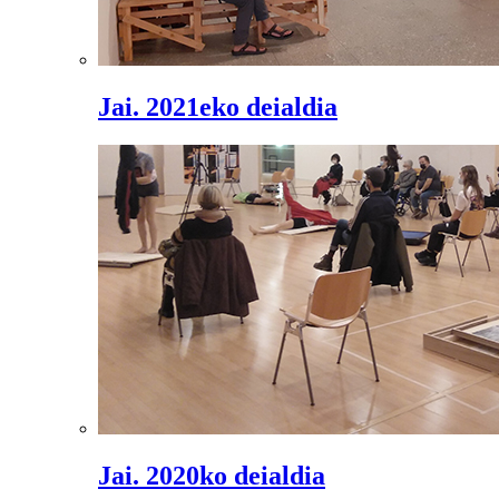
Jai. 2021eko deialdia
Jai. 2020ko deialdia