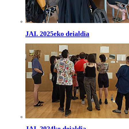
JAI. 2025eko deialdia
JAI. 2024ko deialdia