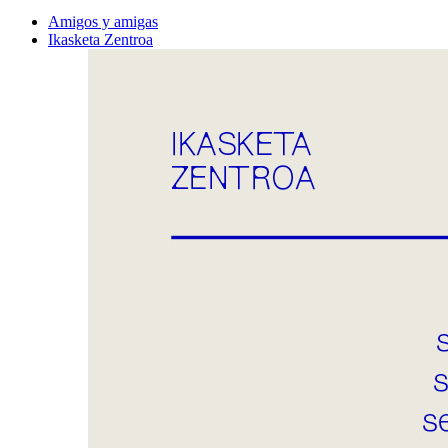
Amigos y amigas
Ikasketa Zentroa