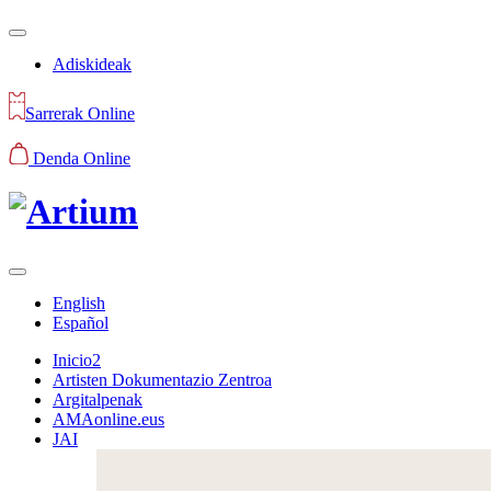
Adiskideak
Sarrerak Online
Denda Online
English
Español
Inicio2
Artisten Dokumentazio Zentroa
Argitalpenak
AMAonline.eus
JAI