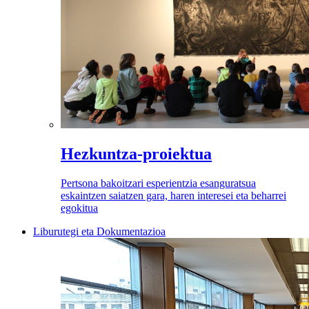
Hezkuntza-proiektua
Pertsona bakoitzari esperientzia esanguratsua
eskaintzen saiatzen gara, haren interesei eta beharrei
egokitua
Liburutegi eta Dokumentazioa