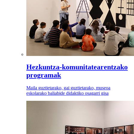
Hezkuntza-komunitatearentzako
programak
Maila guztietarako, gai guztietarako, museoa
eskolarako baliabide didaktiko osagarri gisa