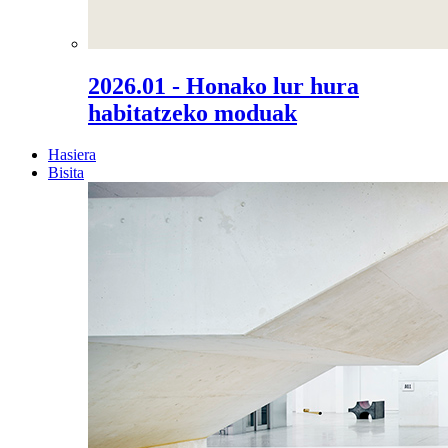
2026.01 - Honako lur hura
habitatzeko moduak
Hasiera
Bisita