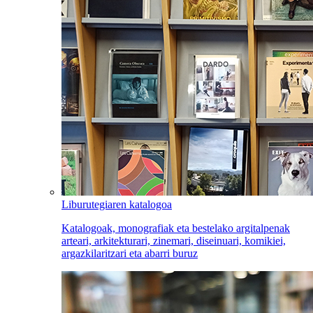
Liburutegiaren katalogoa
Katalogoak, monografiak eta bestelako argitalpenak
arteari, arkitekturari, zinemari, diseinuari, komikiei,
argazkilaritzari eta abarri buruz