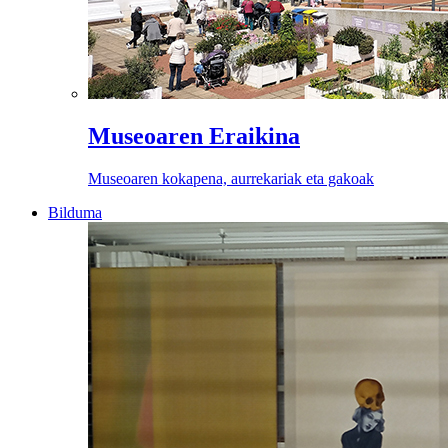
Museoaren Eraikina
Museoaren kokapena, aurrekariak eta gakoak
Bilduma