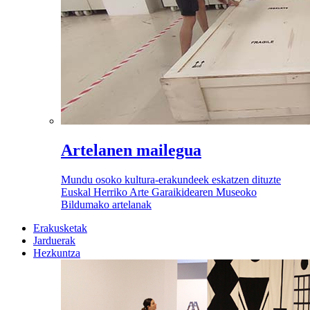
Artelanen mailegua
Mundu osoko kultura-erakundeek eskatzen dituzte
Euskal Herriko Arte Garaikidearen Museoko
Bildumako artelanak
Erakusketak
Jarduerak
Hezkuntza