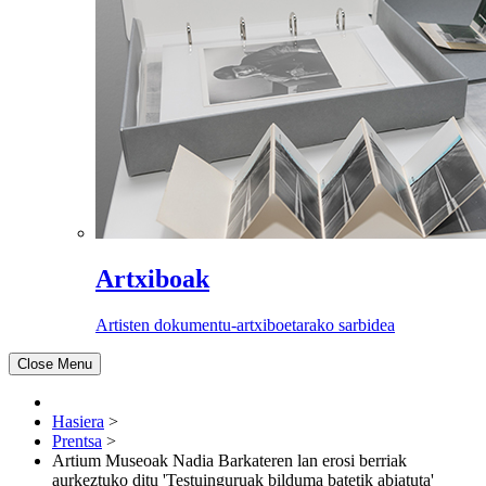
Artxiboak
Artisten dokumentu-artxiboetarako sarbidea
Close Menu
Hasiera
>
Prentsa
>
Artium Museoak Nadia Barkateren lan erosi berriak
aurkeztuko ditu 'Testuinguruak bilduma batetik abiatuta'