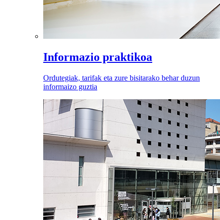
Informazio praktikoa
Ordutegiak, tarifak eta zure bisitarako behar duzun
informaizo guztia