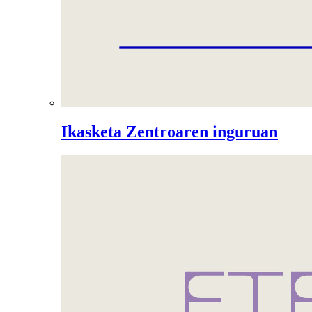
Ikasketa Zentroaren inguruan