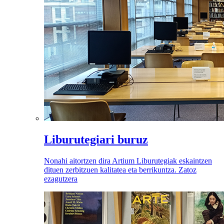
Liburutegiari buruz
Nonahi aitortzen dira Artium Liburutegiak eskaintzen
dituen zerbitzuen kalitatea eta berrikuntza. Zatoz
ezagutzera