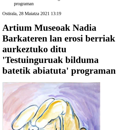
programan
Ostirala, 28 Maiatza 2021 13:19
Artium Museoak Nadia
Barkateren lan erosi berriak
aurkeztuko ditu
'Testuinguruak bilduma
batetik abiatuta' programan