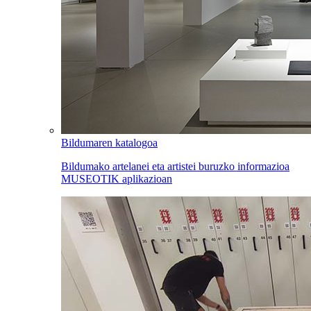
Bildumaren katalogoa
Bildumako artelanei eta artistei buruzko informazioa
MUSEOTIK aplikazioan