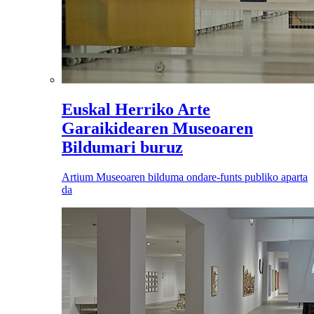
Euskal Herriko Arte
Garaikidearen Museoaren
Bildumari buruz
Artium Museoaren bilduma ondare-funts publiko aparta
da