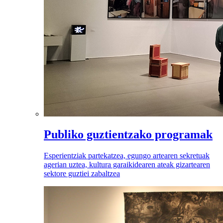
Publiko guztientzako programak
Esperientziak partekatzea, egungo artearen sekretuak
agerian uztea, kultura garaikidearen ateak gizartearen
sektore guztiei zabaltzea