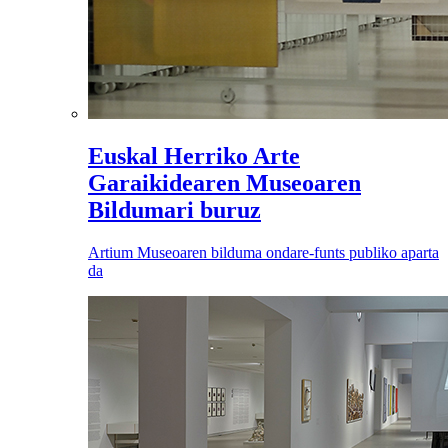
Euskal Herriko Arte
Garaikidearen Museoaren
Bildumari buruz
Artium Museoaren bilduma ondare-funts publiko aparta
da