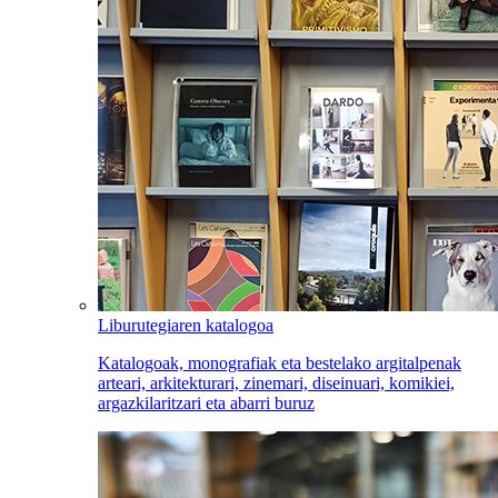
Liburutegiaren katalogoa
Katalogoak, monografiak eta bestelako argitalpenak
arteari, arkitekturari, zinemari, diseinuari, komikiei,
argazkilaritzari eta abarri buruz