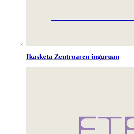
Ikasketa Zentroaren inguruan