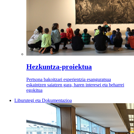
Hezkuntza-proiektua
Pertsona bakoitzari esperientzia esanguratsua
eskaintzen saiatzen gara, haren interesei eta beharrei
egokitua
Liburutegi eta Dokumentazioa