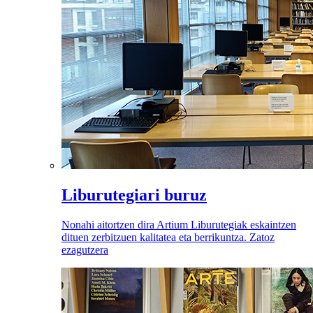
Liburutegiari buruz
Nonahi aitortzen dira Artium Liburutegiak eskaintzen
dituen zerbitzuen kalitatea eta berrikuntza. Zatoz
ezagutzera