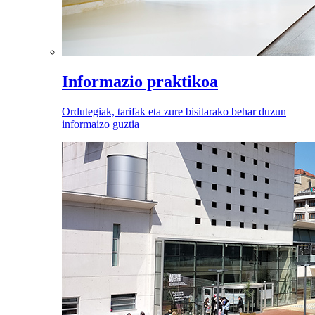
Informazio praktikoa
Ordutegiak, tarifak eta zure bisitarako behar duzun
informaizo guztia