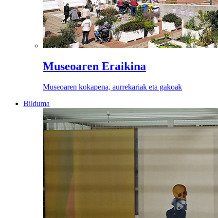
Museoaren Eraikina
Museoaren kokapena, aurrekariak eta gakoak
Bilduma