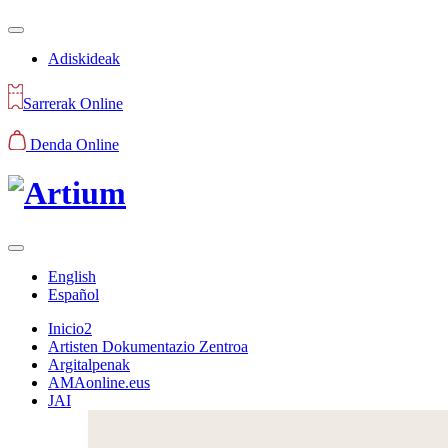
Adiskideak
Sarrerak Online
Denda Online
English
Español
Inicio2
Artisten Dokumentazio Zentroa
Argitalpenak
AMAonline.eus
JAI