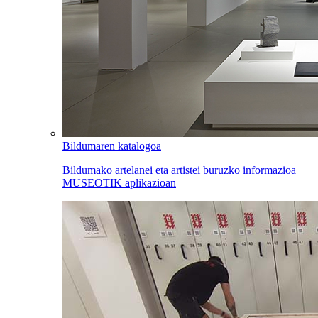
Bildumaren katalogoa
Bildumako artelanei eta artistei buruzko informazioa
MUSEOTIK aplikazioan