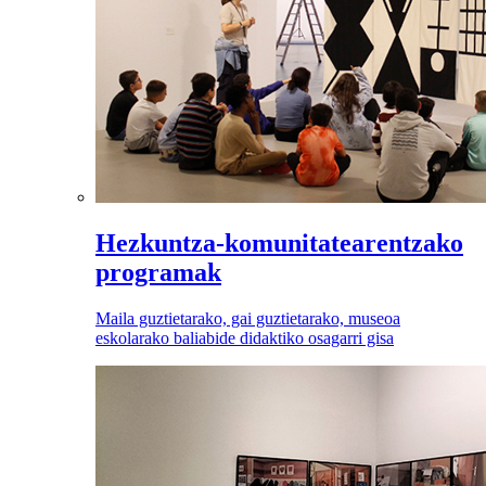
Hezkuntza-komunitatearentzako
programak
Maila guztietarako, gai guztietarako, museoa
eskolarako baliabide didaktiko osagarri gisa