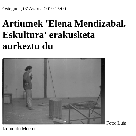
Osteguna, 07 Azaroa 2019 15:00
Artiumek 'Elena Mendizabal.
Eskultura' erakusketa
aurkeztu du
Foto: Luis
Izquierdo Mosso