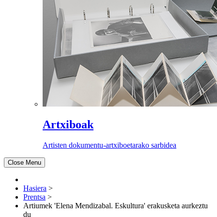
Artxiboak
Artisten dokumentu-artxiboetarako sarbidea
Close Menu
Hasiera
>
Prentsa
>
Artiumek 'Elena Mendizabal. Eskultura' erakusketa aurkeztu
du