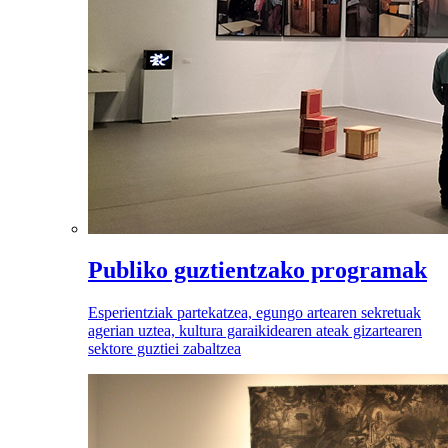
Publiko guztientzako programak
Esperientziak partekatzea, egungo artearen sekretuak
agerian uztea, kultura garaikidearen ateak gizartearen
sektore guztiei zabaltzea