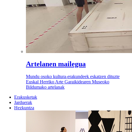
Artelanen mailegua
Mundu osoko kultura-erakundeek eskatzen dituzte
Euskal Herriko Arte Garaikidearen Museoko
Bildumako artelanak
Erakusketak
Jarduerak
Hezkuntza