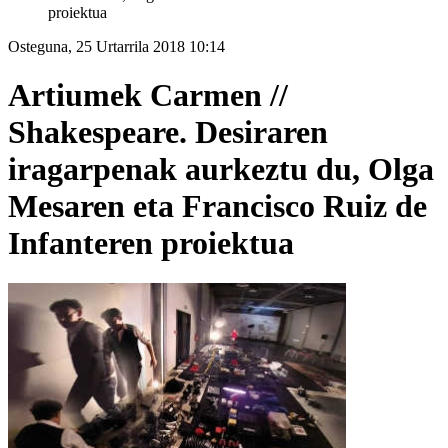
proiektua
Osteguna, 25 Urtarrila 2018 10:14
Artiumek Carmen //
Shakespeare. Desiraren
iragarpenak aurkeztu du, Olga
Mesaren eta Francisco Ruiz de
Infanteren proiektua