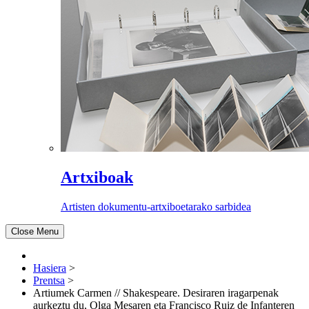
Artxiboak
Artisten dokumentu-artxiboetarako sarbidea
Close Menu
Hasiera
>
Prentsa
>
Artiumek Carmen // Shakespeare. Desiraren iragarpenak
aurkeztu du, Olga Mesaren eta Francisco Ruiz de Infanteren