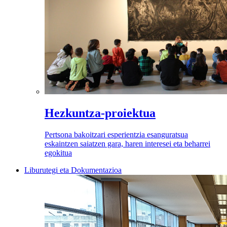
Hezkuntza-proiektua
Pertsona bakoitzari esperientzia esanguratsua
eskaintzen saiatzen gara, haren interesei eta beharrei
egokitua
Liburutegi eta Dokumentazioa