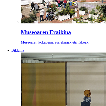
Museoaren Eraikina
Museoaren kokapena, aurrekariak eta gakoak
Bilduma