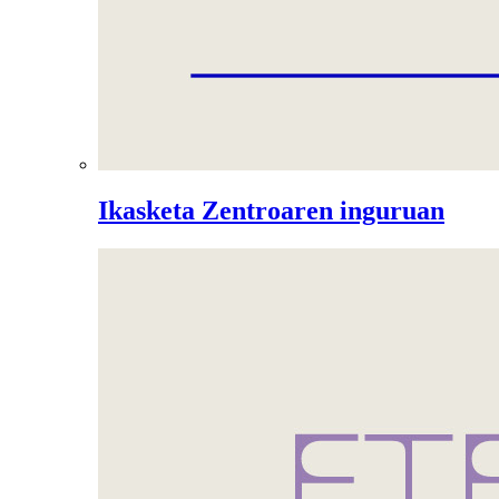
Ikasketa Zentroaren inguruan