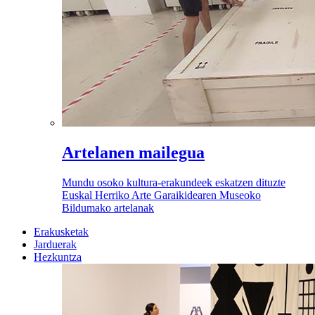
Artelanen mailegua
Mundu osoko kultura-erakundeek eskatzen dituzte
Euskal Herriko Arte Garaikidearen Museoko
Bildumako artelanak
Erakusketak
Jarduerak
Hezkuntza