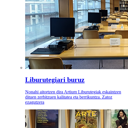
Liburutegiari buruz
Nonahi aitortzen dira Artium Liburutegiak eskaintzen
dituen zerbitzuen kalitatea eta berrikuntza. Zatoz
ezagutzera