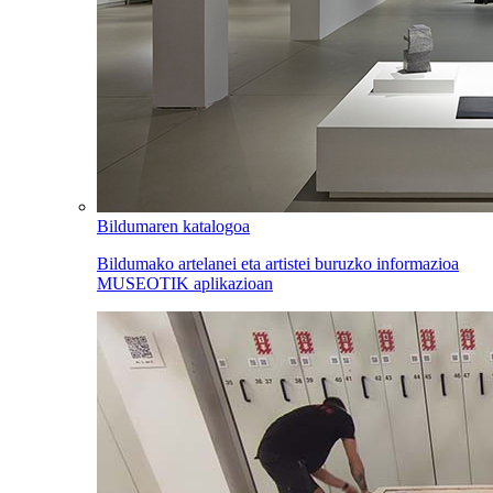
Bildumaren katalogoa
Bildumako artelanei eta artistei buruzko informazioa
MUSEOTIK aplikazioan