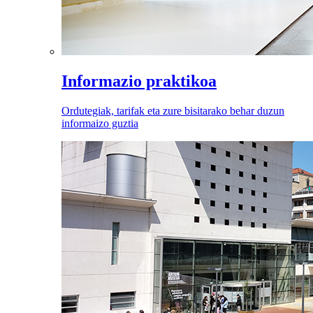
Informazio praktikoa
Ordutegiak, tarifak eta zure bisitarako behar duzun
informaizo guztia