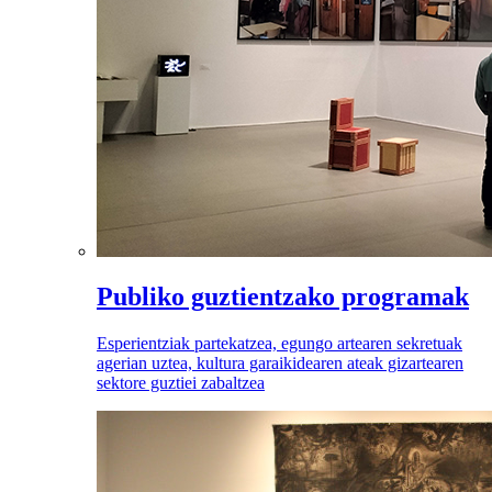
Publiko guztientzako programak
Esperientziak partekatzea, egungo artearen sekretuak
agerian uztea, kultura garaikidearen ateak gizartearen
sektore guztiei zabaltzea