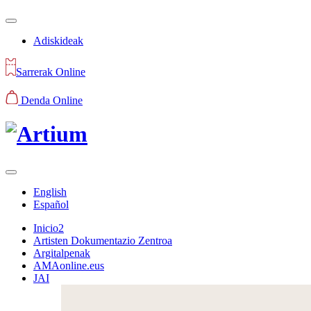
Adiskideak
Sarrerak Online
Denda Online
English
Español
Inicio2
Artisten Dokumentazio Zentroa
Argitalpenak
AMAonline.eus
JAI