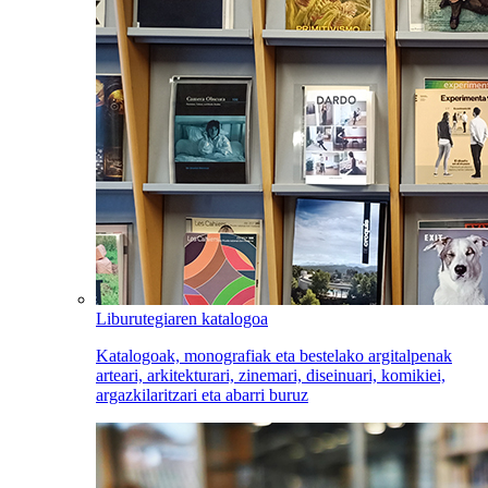
Liburutegiaren katalogoa
Katalogoak, monografiak eta bestelako argitalpenak
arteari, arkitekturari, zinemari, diseinuari, komikiei,
argazkilaritzari eta abarri buruz