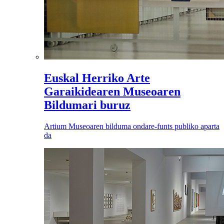
Euskal Herriko Arte
Garaikidearen Museoaren
Bildumari buruz
Artium Museoaren bilduma ondare-funts publiko aparta
da