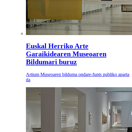
Euskal Herriko Arte
Garaikidearen Museoaren
Bildumari buruz
Artium Museoaren bilduma ondare-funts publiko aparta
da