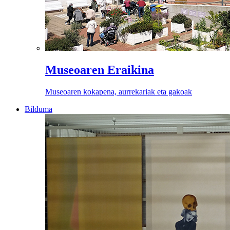
Museoaren Eraikina
Museoaren kokapena, aurrekariak eta gakoak
Bilduma