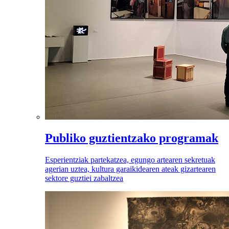
Publiko guztientzako programak
Esperientziak partekatzea, egungo artearen sekretuak
agerian uztea, kultura garaikidearen ateak gizartearen
sektore guztiei zabaltzea