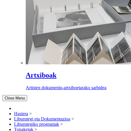
Artxiboak
Artisten dokumentu-artxiboetarako sarbidea
Close Menu
Hasiera
>
Liburutegi eta Dokumentazioa
>
Liburutegiko programak
>
Topaketak
>