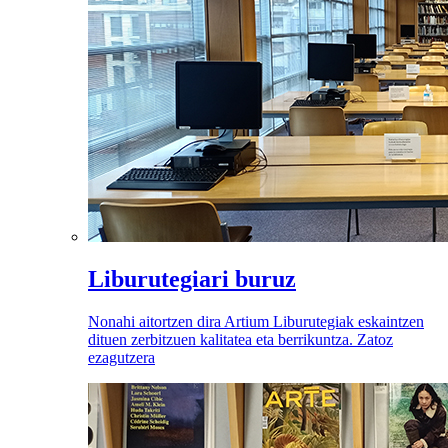
Liburutegiari buruz
Nonahi aitortzen dira Artium Liburutegiak eskaintzen
dituen zerbitzuen kalitatea eta berrikuntza. Zatoz
ezagutzera