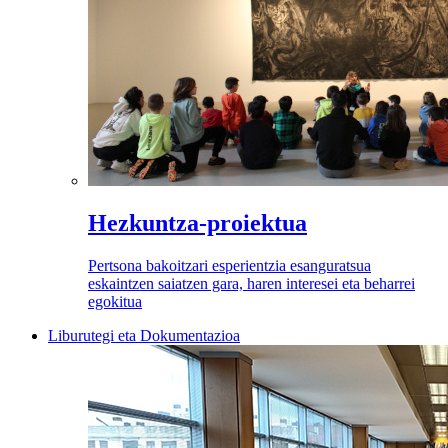
Hezkuntza-proiektua
Pertsona bakoitzari esperientzia esanguratsua
eskaintzen saiatzen gara, haren interesei eta beharrei
egokitua
Liburutegi eta Dokumentazioa