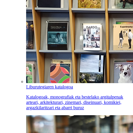
Liburutegiaren katalogoa
Katalogoak, monografiak eta bestelako argitalpenak
arteari, arkitekturari, zinemari, diseinuari, komikiei,
argazkilaritzari eta abarri buruz