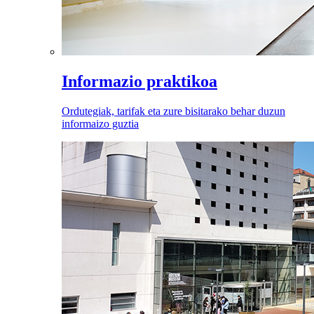
Informazio praktikoa
Ordutegiak, tarifak eta zure bisitarako behar duzun
informaizo guztia