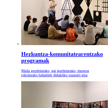
Hezkuntza-komunitatearentzako
programak
Maila guztietarako, gai guztietarako, museoa
eskolarako baliabide didaktiko osagarri gisa