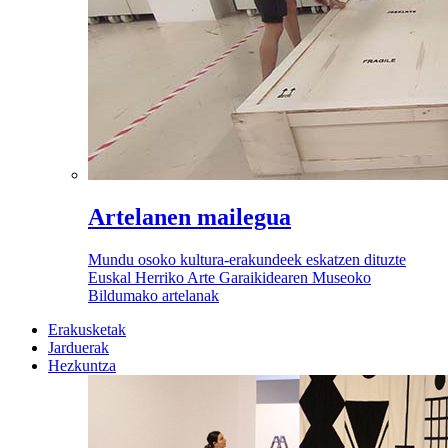
Artelanen mailegua
Mundu osoko kultura-erakundeek eskatzen dituzte
Euskal Herriko Arte Garaikidearen Museoko
Bildumako artelanak
Erakusketak
Jarduerak
Hezkuntza