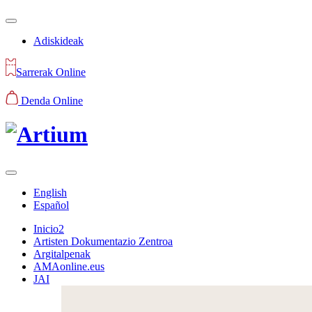
Adiskideak
Sarrerak Online
Denda Online
English
Español
Inicio2
Artisten Dokumentazio Zentroa
Argitalpenak
AMAonline.eus
JAI