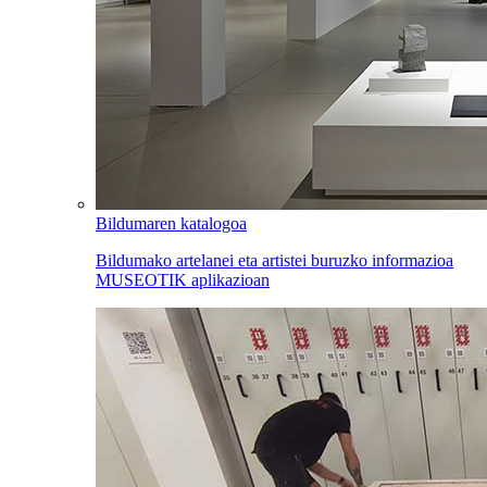
Bildumaren katalogoa
Bildumako artelanei eta artistei buruzko informazioa
MUSEOTIK aplikazioan