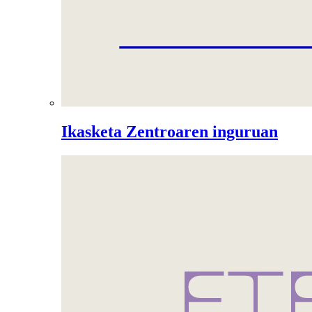
Ikasketa Zentroaren inguruan