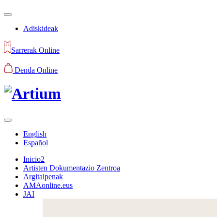
Adiskideak
Sarrerak Online
Denda Online
English
Español
Inicio2
Artisten Dokumentazio Zentroa
Argitalpenak
AMAonline.eus
JAI