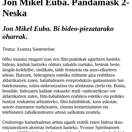
Jon Mikel Euba. Pandamask 2-
Neska
Jon Mikel Euba. Bi bideo-piezatarako
oharrak
.
Testua: Arantza Santesteban
68ko maiatza mugarri izan zen film-praktikak ugaritzen hasteko
bidean, irudiak hartzeko ohitura zabaldu zuelako, besteak beste,
langile-kolektibo, sindikatu, talde feminista eta auzo-elkarteen
artean. Batzuek, bideogintza estetika militante gisa erabiltzea
aldarrikatzen zuten, baliabidearen erreprodukzio-gaitasunaren bat-
batekotasuna, soinu-sinkronizazioa eta arintasuna zirela eta. Baina,
bestalde, bideoaren kalitate eskaseko irudi «antiestetikoa» ere
aldarrikatzen zuten, film-baliabideen erabilera estetiko eta politiko
hustzat zeukatena arbuiatzeko, film-baliabideak, kasu askotan,
autore-zinemaren tradizioaren, zinema komertzialaren eta
telebistaren zabalkundearen artean sailkatuta zeudela.
Ondorengo hamarkadetan artista ugarik erabili zuten bideoa ikus-
entzunezkoen alorrean trebatzen hasteko. Yvonne Spielmannen