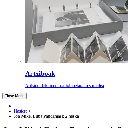
Artxiboak
Artisten dokumentu-artxiboetarako sarbidea
Close Menu
Hasiera
>
Jon Mikel Euba Pandamask 2 neska