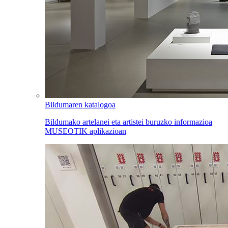
Bildumaren katalogoa
Bildumako artelanei eta artistei buruzko informazioa
MUSEOTIK aplikazioan