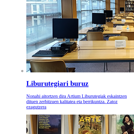
Liburutegiari buruz
Nonahi aitortzen dira Artium Liburutegiak eskaintzen
dituen zerbitzuen kalitatea eta berrikuntza. Zatoz
ezagutzera