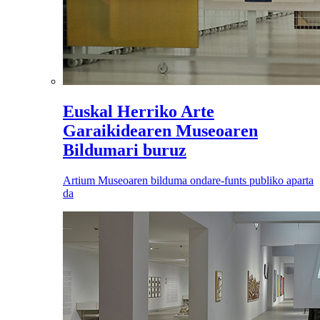
Euskal Herriko Arte
Garaikidearen Museoaren
Bildumari buruz
Artium Museoaren bilduma ondare-funts publiko aparta
da