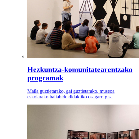
Hezkuntza-komunitatearentzako
programak
Maila guztietarako, gai guztietarako, museoa
eskolarako baliabide didaktiko osagarri gisa