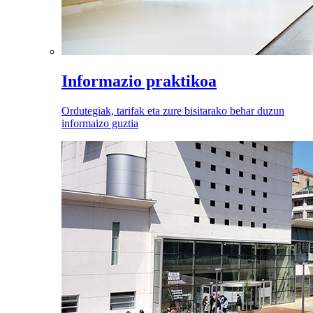
Informazio praktikoa
Ordutegiak, tarifak eta zure bisitarako behar duzun
informaizo guztia