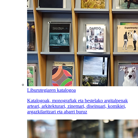
Liburutegiaren katalogoa
Katalogoak, monografiak eta bestelako argitalpenak
arteari, arkitekturari, zinemari, diseinuari, komikiei,
argazkilaritzari eta abarri buruz