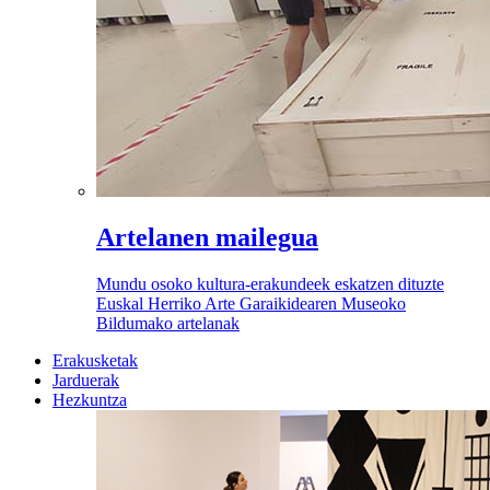
Artelanen mailegua
Mundu osoko kultura-erakundeek eskatzen dituzte
Euskal Herriko Arte Garaikidearen Museoko
Bildumako artelanak
Erakusketak
Jarduerak
Hezkuntza