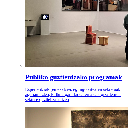
Publiko guztientzako programak
Esperientziak partekatzea, egungo artearen sekretuak
agerian uztea, kultura garaikidearen ateak gizartearen
sektore guztiei zabaltzea