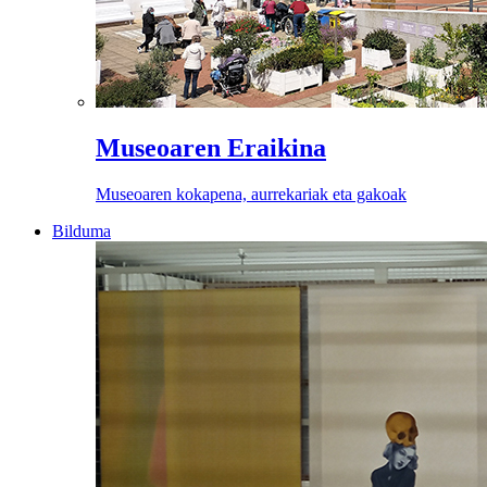
Museoaren Eraikina
Museoaren kokapena, aurrekariak eta gakoak
Bilduma