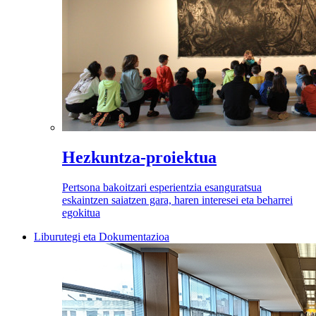
Hezkuntza-proiektua
Pertsona bakoitzari esperientzia esanguratsua
eskaintzen saiatzen gara, haren interesei eta beharrei
egokitua
Liburutegi eta Dokumentazioa