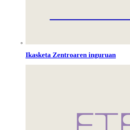
Ikasketa Zentroaren inguruan