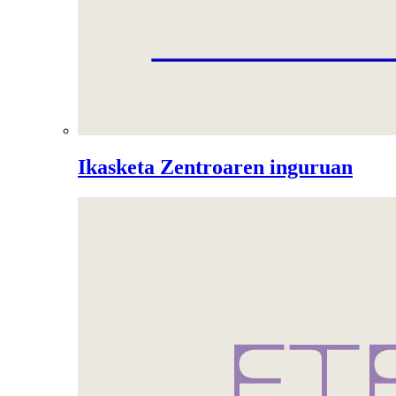
Ikasketa Zentroaren inguruan