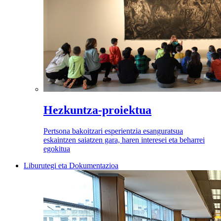
Hezkuntza-proiektua
Pertsona bakoitzari esperientzia esanguratsua
eskaintzen saiatzen gara, haren interesei eta beharrei
egokitua
Liburutegi eta Dokumentazioa