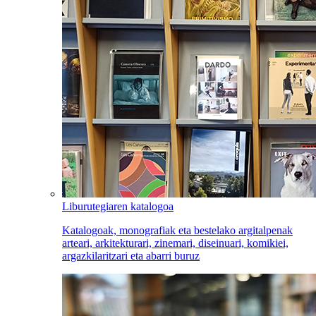
Liburutegiaren katalogoa
Katalogoak, monografiak eta bestelako argitalpenak
arteari, arkitekturari, zinemari, diseinuari, komikiei,
argazkilaritzari eta abarri buruz