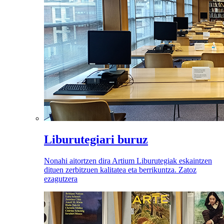
Liburutegiari buruz
Nonahi aitortzen dira Artium Liburutegiak eskaintzen
dituen zerbitzuen kalitatea eta berrikuntza. Zatoz
ezagutzera