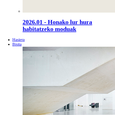
2026.01 - Honako lur hura
habitatzeko moduak
Hasiera
Bisita