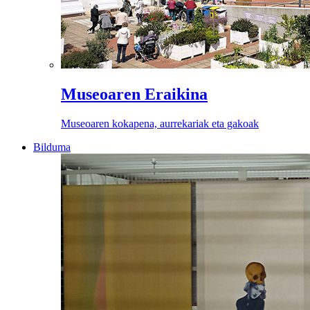
Museoaren Eraikina
Museoaren kokapena, aurrekariak eta gakoak
Bilduma