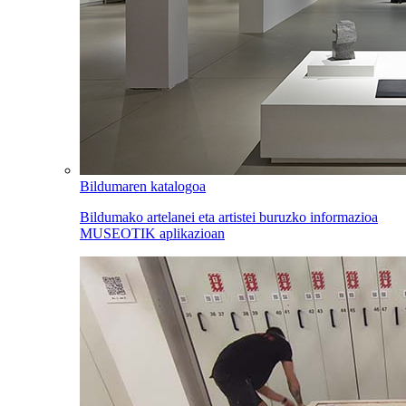
Bildumaren katalogoa
Bildumako artelanei eta artistei buruzko informazioa
MUSEOTIK aplikazioan