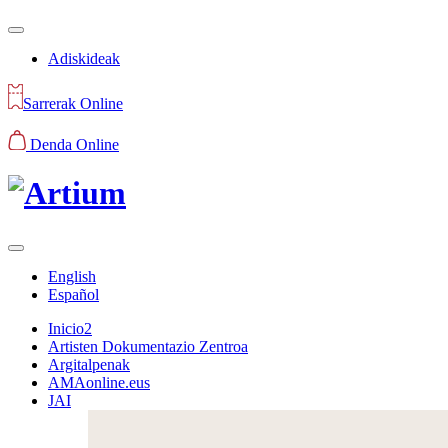
Adiskideak
Sarrerak Online
Denda Online
English
Español
Inicio2
Artisten Dokumentazio Zentroa
Argitalpenak
AMAonline.eus
JAI