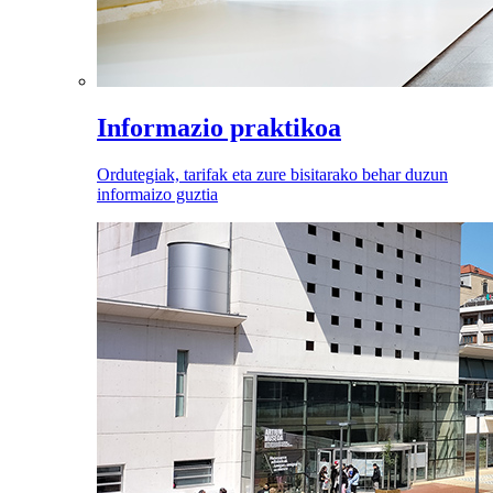
Informazio praktikoa
Ordutegiak, tarifak eta zure bisitarako behar duzun
informaizo guztia