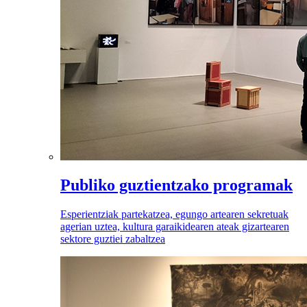
Publiko guztientzako programak
Esperientziak partekatzea, egungo artearen sekretuak
agerian uztea, kultura garaikidearen ateak gizartearen
sektore guztiei zabaltzea