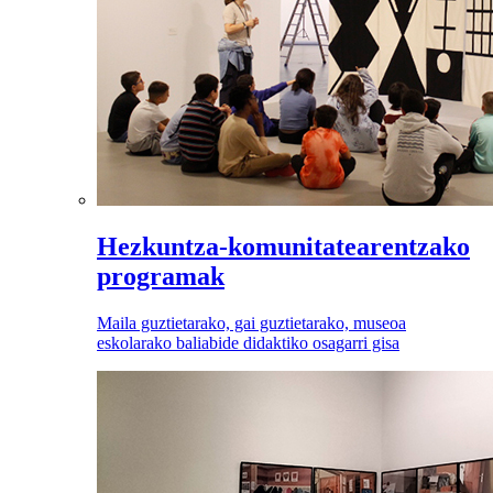
Hezkuntza-komunitatearentzako
programak
Maila guztietarako, gai guztietarako, museoa
eskolarako baliabide didaktiko osagarri gisa