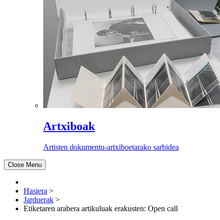
Artxiboak
Artisten dokumentu-artxiboetarako sarbidea
Close Menu
Hasiera
>
Jarduerak
>
Etiketaren arabera artikuluak erakusten: Open call