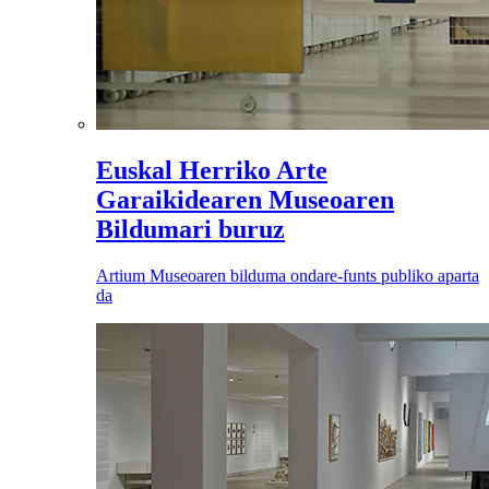
Euskal Herriko Arte
Garaikidearen Museoaren
Bildumari buruz
Artium Museoaren bilduma ondare-funts publiko aparta
da