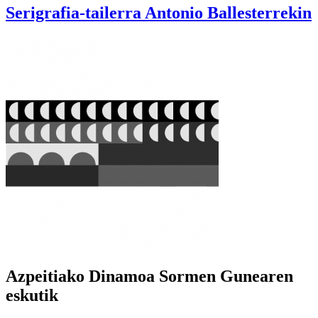
Serigrafia-tailerra Antonio Ballesterrekin
Azpeitiako Dinamoa Sormen Gunearen
eskutik