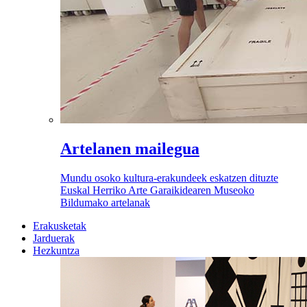
Artelanen mailegua
Mundu osoko kultura-erakundeek eskatzen dituzte
Euskal Herriko Arte Garaikidearen Museoko
Bildumako artelanak
Erakusketak
Jarduerak
Hezkuntza