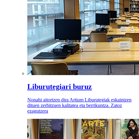
Liburutegiari buruz
Nonahi aitortzen dira Artium Liburutegiak eskaintzen
dituen zerbitzuen kalitatea eta berrikuntza. Zatoz
ezagutzera