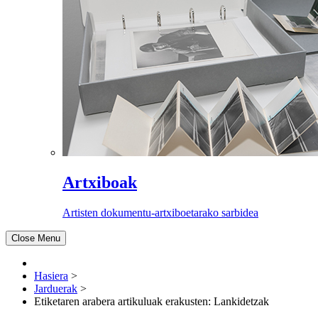
Artxiboak
Artisten dokumentu-artxiboetarako sarbidea
Close Menu
Hasiera
>
Jarduerak
>
Etiketaren arabera artikuluak erakusten: Lankidetzak