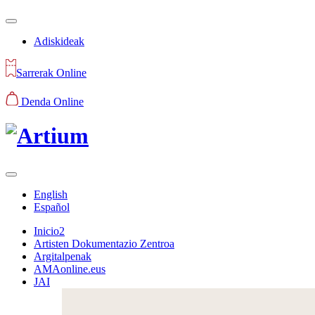
Adiskideak
Sarrerak Online
Denda Online
English
Español
Inicio2
Artisten Dokumentazio Zentroa
Argitalpenak
AMAonline.eus
JAI