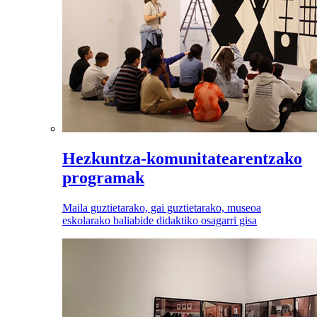
Hezkuntza-komunitatearentzako
programak
Maila guztietarako, gai guztietarako, museoa
eskolarako baliabide didaktiko osagarri gisa