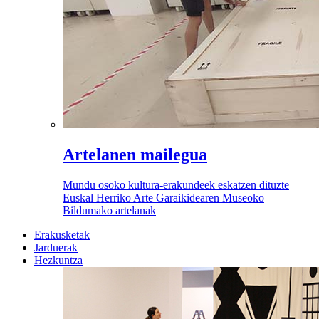
Artelanen mailegua
Mundu osoko kultura-erakundeek eskatzen dituzte
Euskal Herriko Arte Garaikidearen Museoko
Bildumako artelanak
Erakusketak
Jarduerak
Hezkuntza