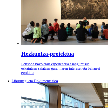
Hezkuntza-proiektua
Pertsona bakoitzari esperientzia esanguratsua
eskaintzen saiatzen gara, haren interesei eta beharrei
egokitua
Liburutegi eta Dokumentazioa