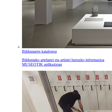
Bildumaren katalogoa
Bildumako artelanei eta artistei buruzko informazioa
MUSEOTIK aplikazioan