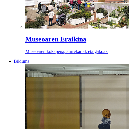
Museoaren Eraikina
Museoaren kokapena, aurrekariak eta gakoak
Bilduma