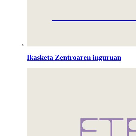
Ikasketa Zentroaren inguruan