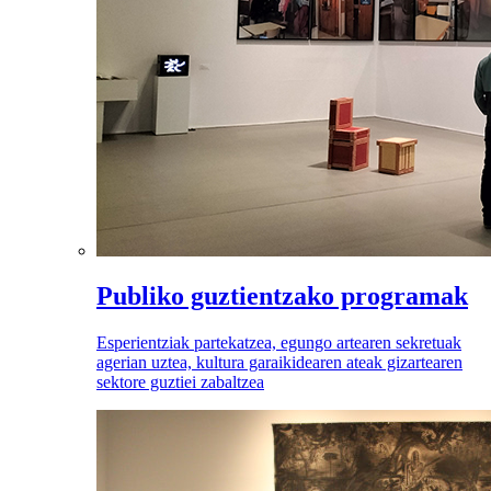
Publiko guztientzako programak
Esperientziak partekatzea, egungo artearen sekretuak
agerian uztea, kultura garaikidearen ateak gizartearen
sektore guztiei zabaltzea