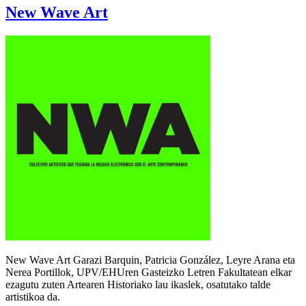
New Wave Art
New Wave Art Garazi Barquin, Patricia González, Leyre Arana eta
Nerea Portillok, UPV/EHUren Gasteizko Letren Fakultatean elkar
ezagutu zuten Artearen Historiako lau ikaslek, osatutako talde
artistikoa da.