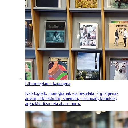
Liburutegiaren katalogoa
Katalogoak, monografiak eta bestelako argitalpenak
arteari, arkitekturari, zinemari, diseinuari, komikiei,
argazkilaritzari eta abarri buruz