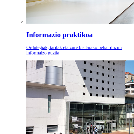
Informazio praktikoa
Ordutegiak, tarifak eta zure bisitarako behar duzun
informaizo guztia