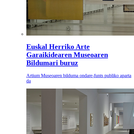
Euskal Herriko Arte
Garaikidearen Museoaren
Bildumari buruz
Artium Museoaren bilduma ondare-funts publiko aparta
da