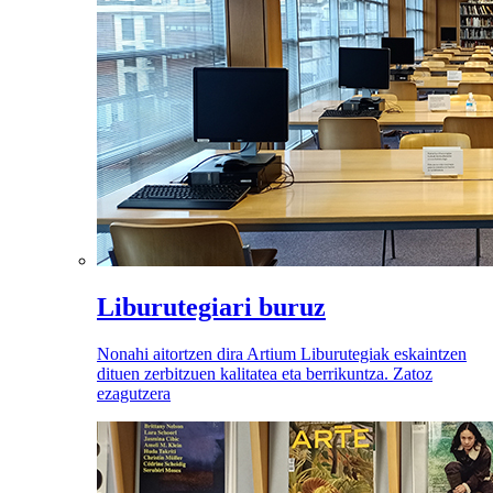
Liburutegiari buruz
Nonahi aitortzen dira Artium Liburutegiak eskaintzen
dituen zerbitzuen kalitatea eta berrikuntza. Zatoz
ezagutzera