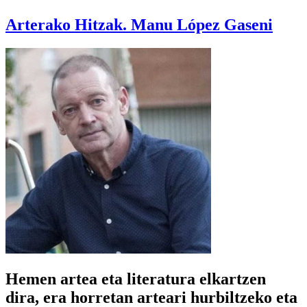
Arterako Hitzak. Manu López Gaseni
Hemen artea eta literatura elkartzen
dira, era horretan arteari hurbiltzeko eta