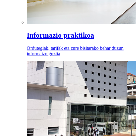
Informazio praktikoa
Ordutegiak, tarifak eta zure bisitarako behar duzun
informaizo guztia