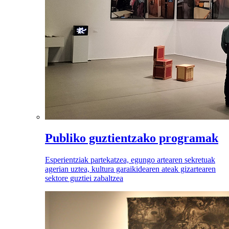
Publiko guztientzako programak
Esperientziak partekatzea, egungo artearen sekretuak
agerian uztea, kultura garaikidearen ateak gizartearen
sektore guztiei zabaltzea