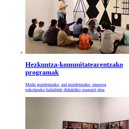
Hezkuntza-komunitatearentzako
programak
Maila guztietarako, gai guztietarako, museoa
eskolarako baliabide didaktiko osagarri gisa