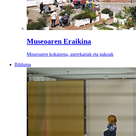
Museoaren Eraikina
Museoaren kokapena, aurrekariak eta gakoak
Bilduma