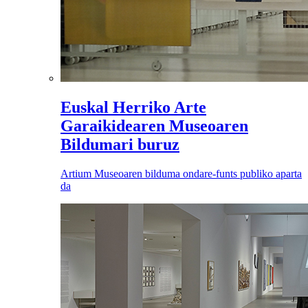
Euskal Herriko Arte
Garaikidearen Museoaren
Bildumari buruz
Artium Museoaren bilduma ondare-funts publiko aparta
da