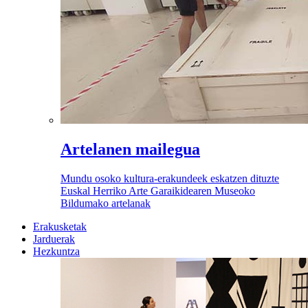
Artelanen mailegua
Mundu osoko kultura-erakundeek eskatzen dituzte
Euskal Herriko Arte Garaikidearen Museoko
Bildumako artelanak
Erakusketak
Jarduerak
Hezkuntza