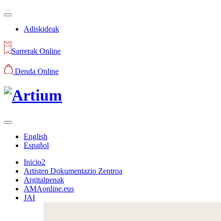
Adiskideak
Sarrerak Online
Denda Online
English
Español
Inicio2
Artisten Dokumentazio Zentroa
Argitalpenak
AMAonline.eus
JAI