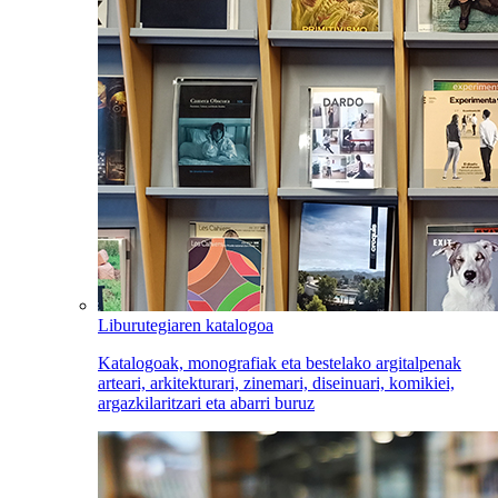
Liburutegiaren katalogoa
Katalogoak, monografiak eta bestelako argitalpenak
arteari, arkitekturari, zinemari, diseinuari, komikiei,
argazkilaritzari eta abarri buruz