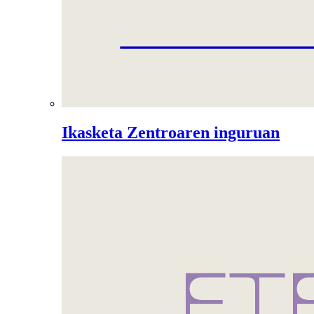
Ikasketa Zentroaren inguruan