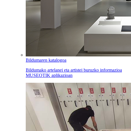
Bildumaren katalogoa
Bildumako artelanei eta artistei buruzko informazioa
MUSEOTIK aplikazioan