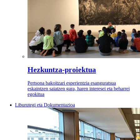
Hezkuntza-proiektua
Pertsona bakoitzari esperientzia esanguratsua
eskaintzen saiatzen gara, haren interesei eta beharrei
egokitua
Liburutegi eta Dokumentazioa