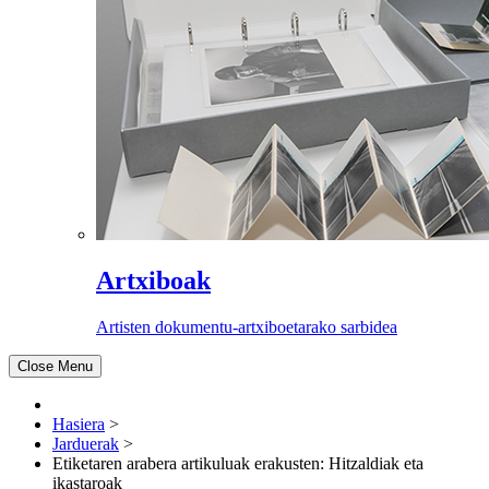
Artxiboak
Artisten dokumentu-artxiboetarako sarbidea
Close Menu
Hasiera
>
Jarduerak
>
Etiketaren arabera artikuluak erakusten: Hitzaldiak eta
ikastaroak