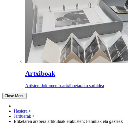
Artxiboak
Artisten dokumentu-artxiboetarako sarbidea
Close Menu
Hasiera
>
Jarduerak
>
Etiketaren arabera artikuluak erakusten: Familiak eta gazteak