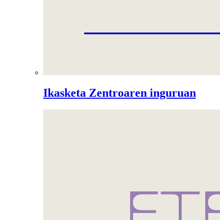
Ikasketa Zentroaren inguruan