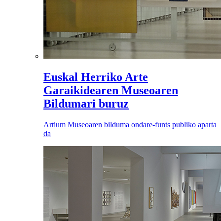
Euskal Herriko Arte
Garaikidearen Museoaren
Bildumari buruz
Artium Museoaren bilduma ondare-funts publiko aparta
da