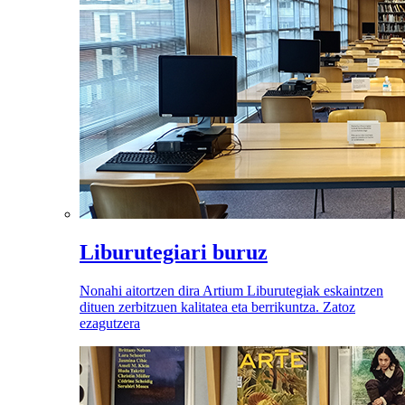
Liburutegiari buruz
Nonahi aitortzen dira Artium Liburutegiak eskaintzen
dituen zerbitzuen kalitatea eta berrikuntza. Zatoz
ezagutzera