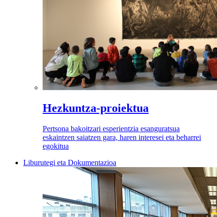
Hezkuntza-proiektua
Pertsona bakoitzari esperientzia esanguratsua
eskaintzen saiatzen gara, haren interesei eta beharrei
egokitua
Liburutegi eta Dokumentazioa