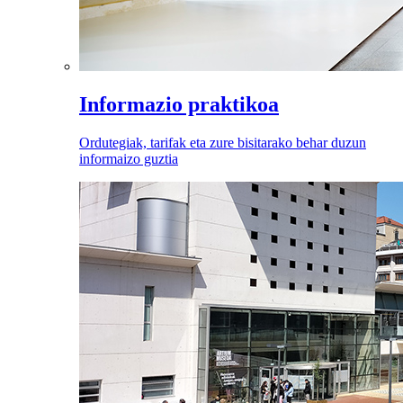
Informazio praktikoa
Ordutegiak, tarifak eta zure bisitarako behar duzun
informaizo guztia