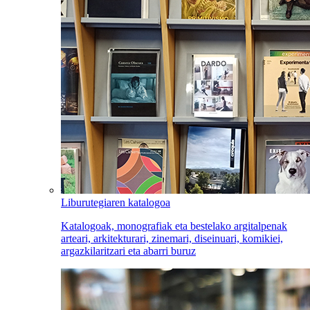
Liburutegiaren katalogoa
Katalogoak, monografiak eta bestelako argitalpenak
arteari, arkitekturari, zinemari, diseinuari, komikiei,
argazkilaritzari eta abarri buruz