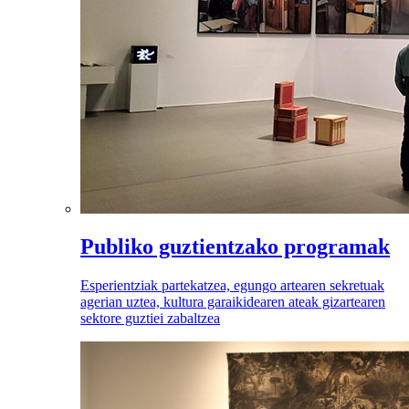
Publiko guztientzako programak
Esperientziak partekatzea, egungo artearen sekretuak
agerian uztea, kultura garaikidearen ateak gizartearen
sektore guztiei zabaltzea