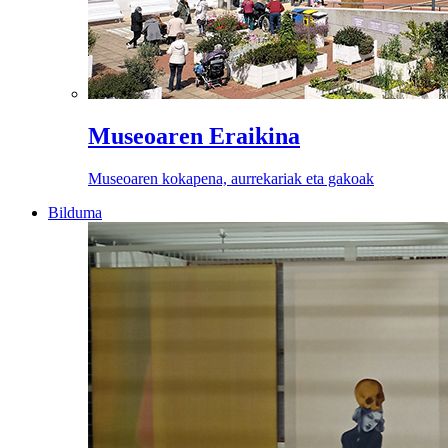
Museoaren Eraikina
Museoaren kokapena, aurrekariak eta gakoak
Bilduma