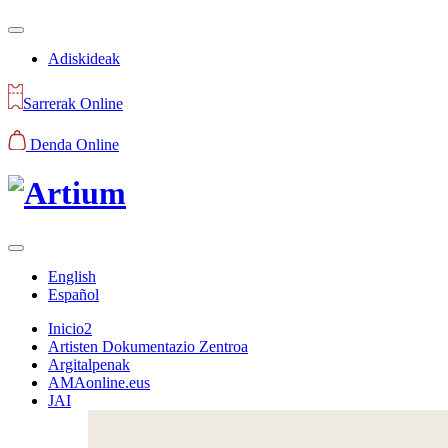
Adiskideak
Sarrerak Online
Denda Online
English
Español
Inicio2
Artisten Dokumentazio Zentroa
Argitalpenak
AMAonline.eus
JAI