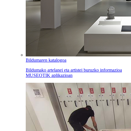
Bildumaren katalogoa
Bildumako artelanei eta artistei buruzko informazioa
MUSEOTIK aplikazioan