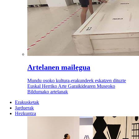
Artelanen mailegua
Mundu osoko kultura-erakundeek eskatzen dituzte
Euskal Herriko Arte Garaikidearen Museoko
Bildumako artelanak
Erakusketak
Jarduerak
Hezkuntza