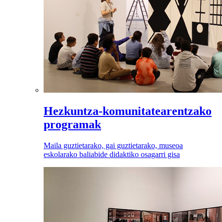
Hezkuntza-komunitatearentzako
programak
Maila guztietarako, gai guztietarako, museoa
eskolarako baliabide didaktiko osagarri gisa