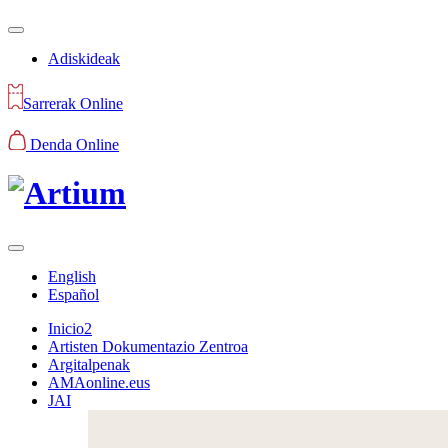
Adiskideak
Sarrerak Online
Denda Online
English
Español
Inicio2
Artisten Dokumentazio Zentroa
Argitalpenak
AMAonline.eus
JAI