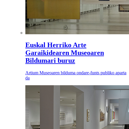
Euskal Herriko Arte
Garaikidearen Museoaren
Bildumari buruz
Artium Museoaren bilduma ondare-funts publiko aparta
da