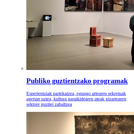
Publiko guztientzako programak
Esperientziak partekatzea, egungo artearen sekretuak
agerian uztea, kultura garaikidearen ateak gizartearen
sektore guztiei zabaltzea