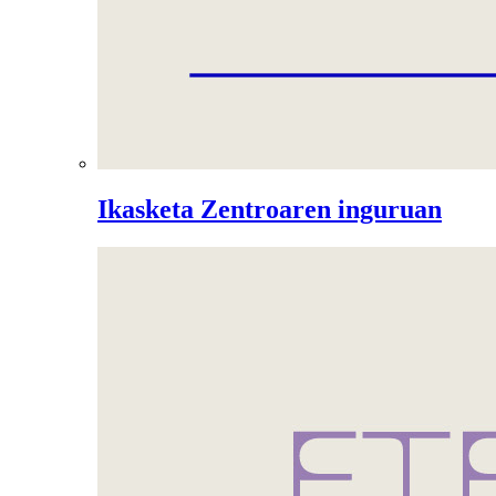
Ikasketa Zentroaren inguruan