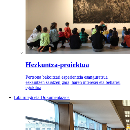
Hezkuntza-proiektua
Pertsona bakoitzari esperientzia esanguratsua
eskaintzen saiatzen gara, haren interesei eta beharrei
egokitua
Liburutegi eta Dokumentazioa