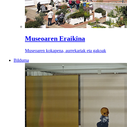
Museoaren Eraikina
Museoaren kokapena, aurrekariak eta gakoak
Bilduma