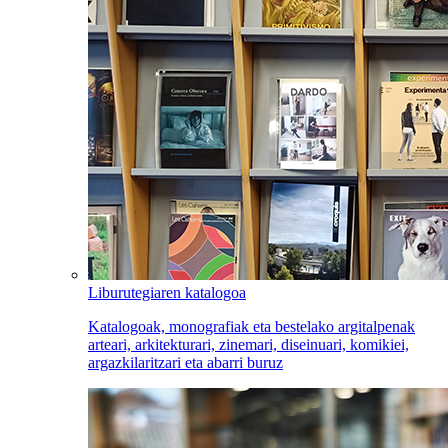
Liburutegiaren katalogoa
Katalogoak, monografiak eta bestelako argitalpenak
arteari, arkitekturari, zinemari, diseinuari, komikiei,
argazkilaritzari eta abarri buruz