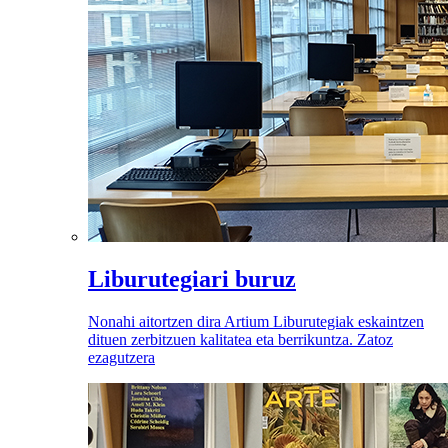
Liburutegiari buruz
Nonahi aitortzen dira Artium Liburutegiak eskaintzen
dituen zerbitzuen kalitatea eta berrikuntza. Zatoz
ezagutzera