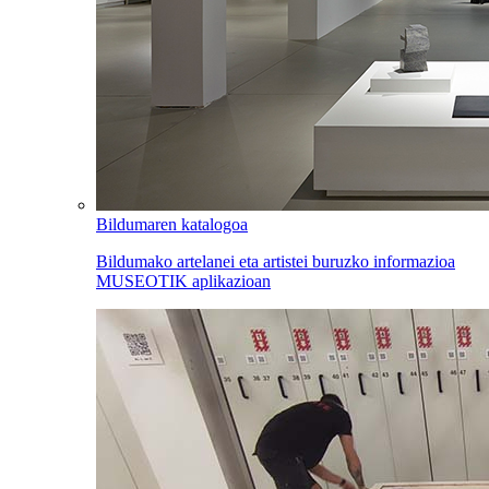
Bildumaren katalogoa
Bildumako artelanei eta artistei buruzko informazioa
MUSEOTIK aplikazioan