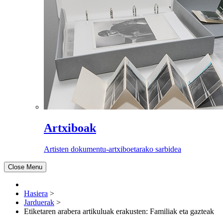
Artxiboak
Artisten dokumentu-artxiboetarako sarbidea
Close Menu
Hasiera
>
Jarduerak
>
Etiketaren arabera artikuluak erakusten: Familiak eta gazteak