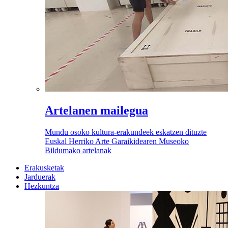
Artelanen mailegua
Mundu osoko kultura-erakundeek eskatzen dituzte
Euskal Herriko Arte Garaikidearen Museoko
Bildumako artelanak
Erakusketak
Jarduerak
Hezkuntza