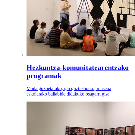
Hezkuntza-komunitatearentzako
programak
Maila guztietarako, gai guztietarako, museoa
eskolarako baliabide didaktiko osagarri gisa