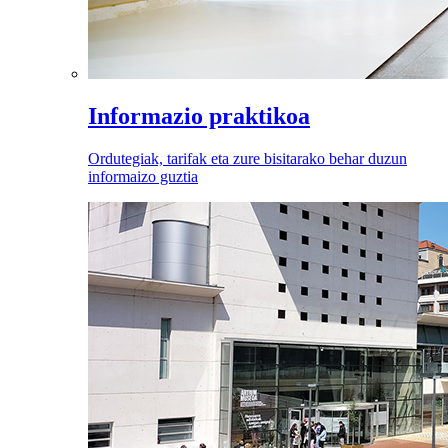
Informazio praktikoa
Ordutegiak, tarifak eta zure bisitarako behar duzun
informaizo guztia