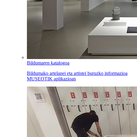
Bildumaren katalogoa
Bildumako artelanei eta artistei buruzko informazioa
MUSEOTIK aplikazioan