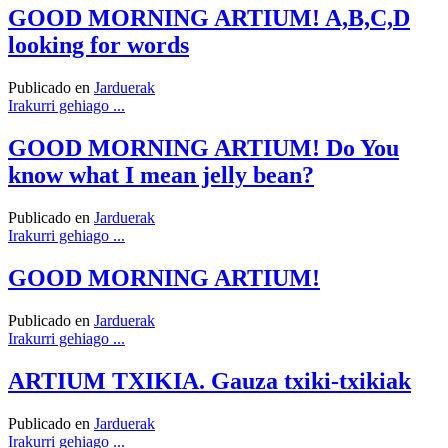
GOOD MORNING ARTIUM! A,B,C,D
looking for words
Publicado en
Jarduerak
Irakurri gehiago ...
GOOD MORNING ARTIUM! Do You
know what I mean jelly bean?
Publicado en
Jarduerak
Irakurri gehiago ...
GOOD MORNING ARTIUM!
Publicado en
Jarduerak
Irakurri gehiago ...
ARTIUM TXIKIA. Gauza txiki-txikiak
Publicado en
Jarduerak
Irakurri gehiago ...