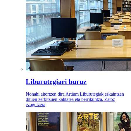
Liburutegiari buruz
Nonahi aitortzen dira Artium Liburutegiak eskaintzen
dituen zerbitzuen kalitatea eta berrikuntza. Zatoz
ezagutzera