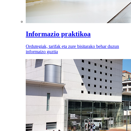
Informazio praktikoa
Ordutegiak, tarifak eta zure bisitarako behar duzun
informaizo guztia