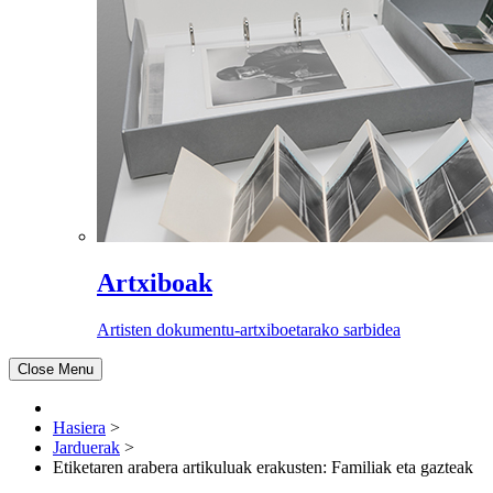
Artxiboak
Artisten dokumentu-artxiboetarako sarbidea
Close Menu
Hasiera
>
Jarduerak
>
Etiketaren arabera artikuluak erakusten: Familiak eta gazteak