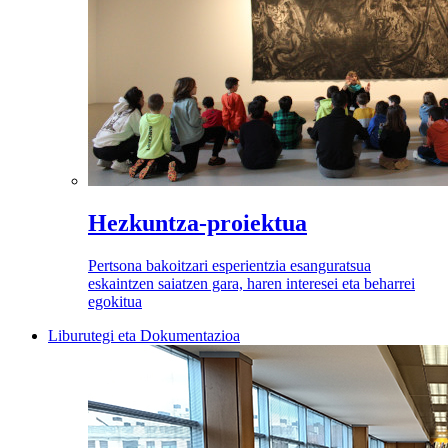
Hezkuntza-proiektua
Pertsona bakoitzari esperientzia esanguratsua
eskaintzen saiatzen gara, haren interesei eta beharrei
egokitua
Liburutegi eta Dokumentazioa