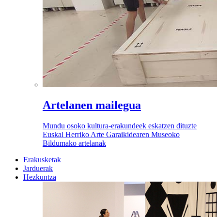
Artelanen mailegua
Mundu osoko kultura-erakundeek eskatzen dituzte
Euskal Herriko Arte Garaikidearen Museoko
Bildumako artelanak
Erakusketak
Jarduerak
Hezkuntza