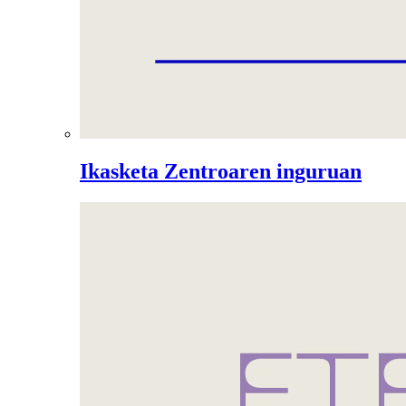
Ikasketa Zentroaren inguruan