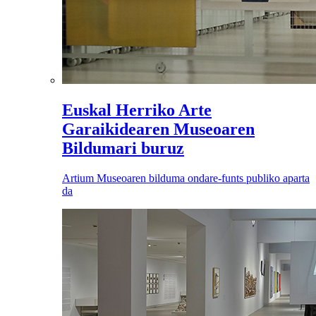
Euskal Herriko Arte
Garaikidearen Museoaren
Bildumari buruz
Artium Museoaren bilduma ondare-funts publiko aparta
da