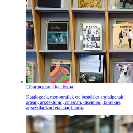
Liburutegiaren katalogoa
Katalogoak, monografiak eta bestelako argitalpenak
arteari, arkitekturari, zinemari, diseinuari, komikiei,
argazkilaritzari eta abarri buruz