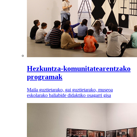
Hezkuntza-komunitatearentzako
programak
Maila guztietarako, gai guztietarako, museoa
eskolarako baliabide didaktiko osagarri gisa