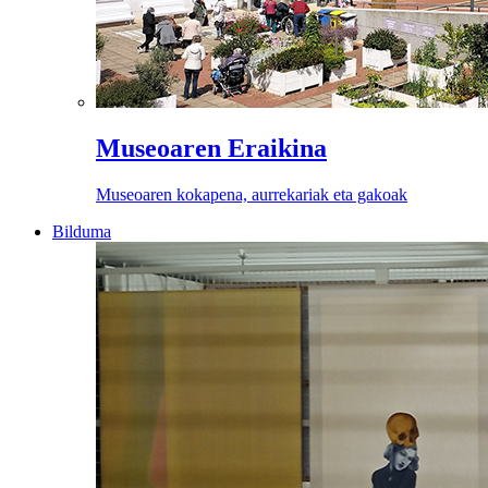
Museoaren Eraikina
Museoaren kokapena, aurrekariak eta gakoak
Bilduma