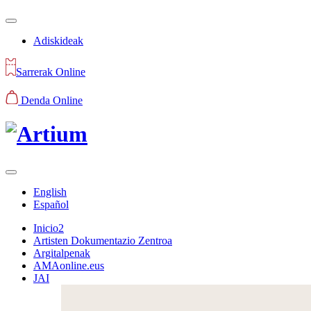
Adiskideak
Sarrerak Online
Denda Online
English
Español
Inicio2
Artisten Dokumentazio Zentroa
Argitalpenak
AMAonline.eus
JAI