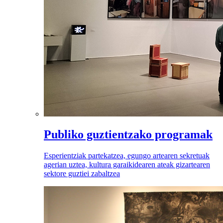
Publiko guztientzako programak
Esperientziak partekatzea, egungo artearen sekretuak
agerian uztea, kultura garaikidearen ateak gizartearen
sektore guztiei zabaltzea