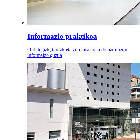
Informazio praktikoa
Ordutegiak, tarifak eta zure bisitarako behar duzun
informaizo guztia