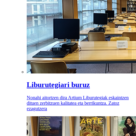
Liburutegiari buruz
Nonahi aitortzen dira Artium Liburutegiak eskaintzen
dituen zerbitzuen kalitatea eta berrikuntza. Zatoz
ezagutzera