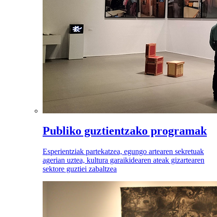
Publiko guztientzako programak
Esperientziak partekatzea, egungo artearen sekretuak
agerian uztea, kultura garaikidearen ateak gizartearen
sektore guztiei zabaltzea