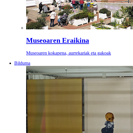
Museoaren Eraikina
Museoaren kokapena, aurrekariak eta gakoak
Bilduma