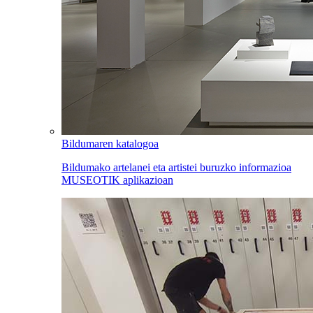
Bildumaren katalogoa
Bildumako artelanei eta artistei buruzko informazioa
MUSEOTIK aplikazioan