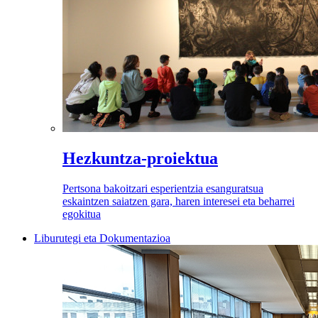
Hezkuntza-proiektua
Pertsona bakoitzari esperientzia esanguratsua
eskaintzen saiatzen gara, haren interesei eta beharrei
egokitua
Liburutegi eta Dokumentazioa