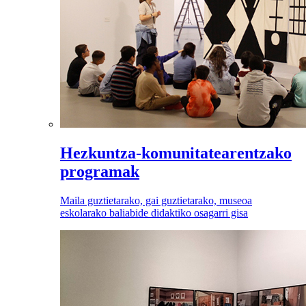
Hezkuntza-komunitatearentzako
programak
Maila guztietarako, gai guztietarako, museoa
eskolarako baliabide didaktiko osagarri gisa