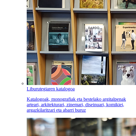
Liburutegiaren katalogoa
Katalogoak, monografiak eta bestelako argitalpenak
arteari, arkitekturari, zinemari, diseinuari, komikiei,
argazkilaritzari eta abarri buruz