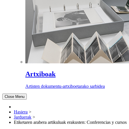
Artxiboak
Artisten dokumentu-artxiboetarako sarbidea
Close Menu
Hasiera
>
Jarduerak
>
Etiketaren arabera artikuluak erakusten: Conferencias y cursos