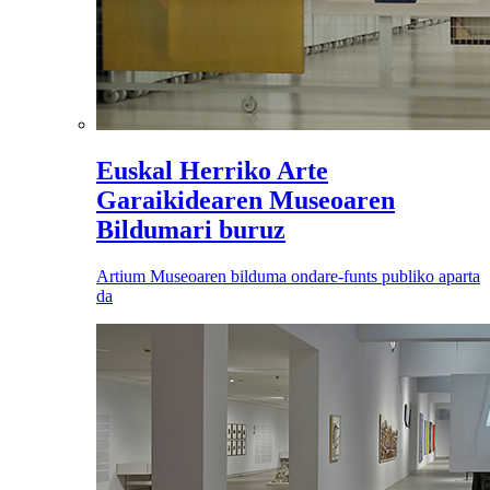
Euskal Herriko Arte
Garaikidearen Museoaren
Bildumari buruz
Artium Museoaren bilduma ondare-funts publiko aparta
da