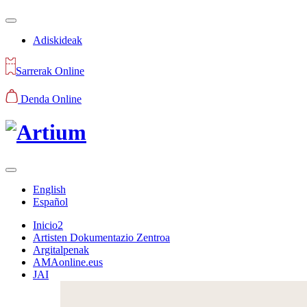
Adiskideak
Sarrerak Online
Denda Online
English
Español
Inicio2
Artisten Dokumentazio Zentroa
Argitalpenak
AMAonline.eus
JAI