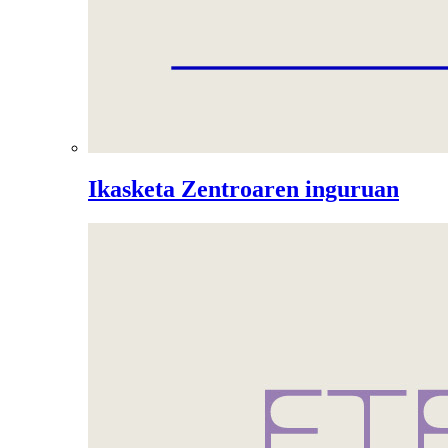
Ikasketa Zentroaren inguruan