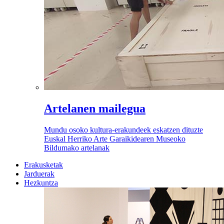
Artelanen mailegua
Mundu osoko kultura-erakundeek eskatzen dituzte
Euskal Herriko Arte Garaikidearen Museoko
Bildumako artelanak
Erakusketak
Jarduerak
Hezkuntza