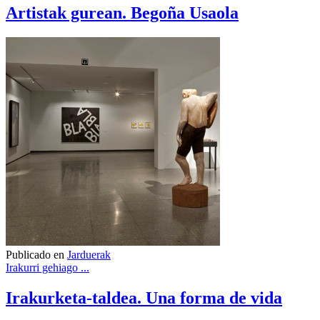
Artistak gurean. Begoña Usaola
Publicado en
Jarduerak
Irakurri gehiago ...
Irakurketa-taldea. Una forma de vida