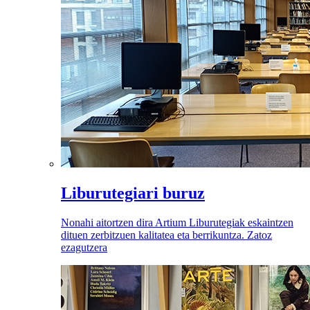
Liburutegiari buruz
Nonahi aitortzen dira Artium Liburutegiak eskaintzen
dituen zerbitzuen kalitatea eta berrikuntza. Zatoz
ezagutzera