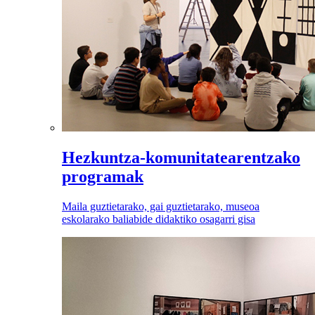
Hezkuntza-komunitatearentzako
programak
Maila guztietarako, gai guztietarako, museoa
eskolarako baliabide didaktiko osagarri gisa