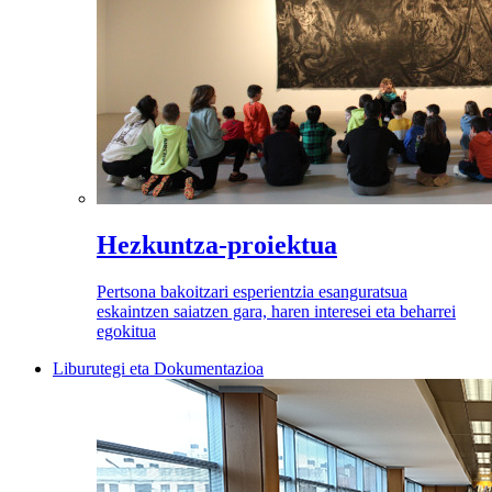
Hezkuntza-proiektua
Pertsona bakoitzari esperientzia esanguratsua
eskaintzen saiatzen gara, haren interesei eta beharrei
egokitua
Liburutegi eta Dokumentazioa