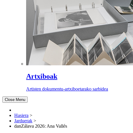
Artxiboak
Artisten dokumentu-artxiboetarako sarbidea
Close Menu
Hasiera
>
Jarduerak
>
danZálava 2026: Ana Vallés