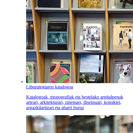
Liburutegiaren katalogoa
Katalogoak, monografiak eta bestelako argitalpenak
arteari, arkitekturari, zinemari, diseinuari, komikiei,
argazkilaritzari eta abarri buruz