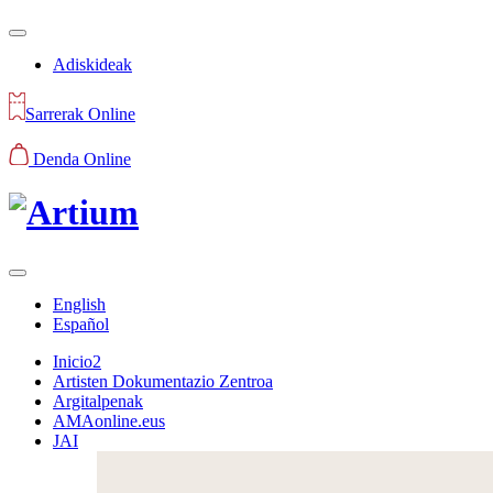
Adiskideak
Sarrerak Online
Denda Online
English
Español
Inicio2
Artisten Dokumentazio Zentroa
Argitalpenak
AMAonline.eus
JAI