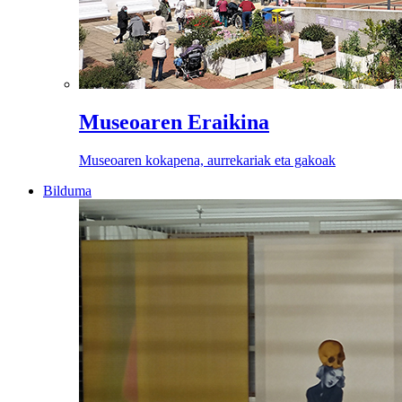
Museoaren Eraikina
Museoaren kokapena, aurrekariak eta gakoak
Bilduma