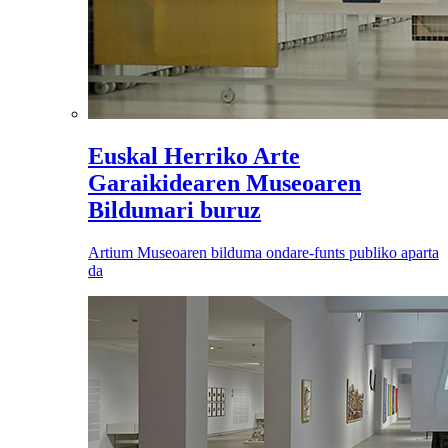
Euskal Herriko Arte
Garaikidearen Museoaren
Bildumari buruz
Artium Museoaren bilduma ondare-funts publiko aparta
da