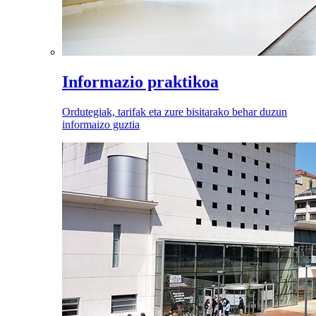
Informazio praktikoa
Ordutegiak, tarifak eta zure bisitarako behar duzun
informaizo guztia