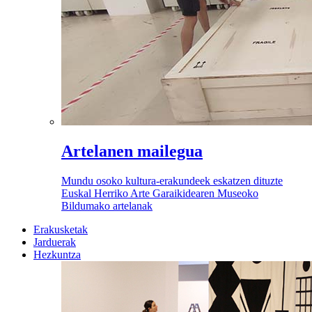
Artelanen mailegua
Mundu osoko kultura-erakundeek eskatzen dituzte
Euskal Herriko Arte Garaikidearen Museoko
Bildumako artelanak
Erakusketak
Jarduerak
Hezkuntza