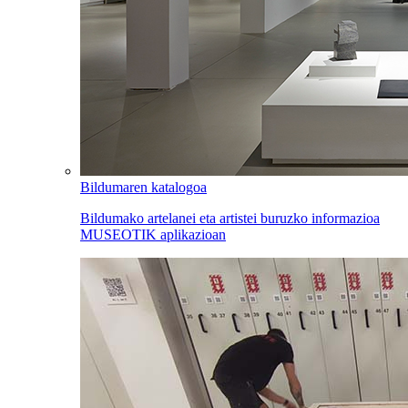
Bildumaren katalogoa
Bildumako artelanei eta artistei buruzko informazioa
MUSEOTIK aplikazioan