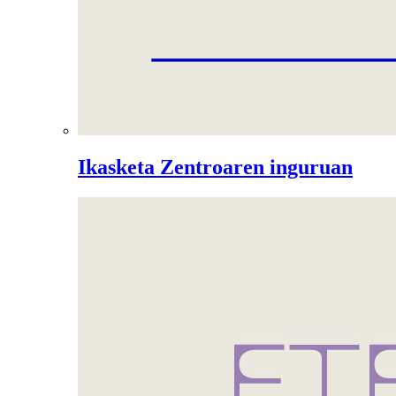
Ikasketa Zentroaren inguruan