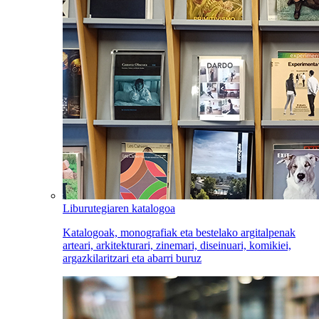
Liburutegiaren katalogoa
Katalogoak, monografiak eta bestelako argitalpenak
arteari, arkitekturari, zinemari, diseinuari, komikiei,
argazkilaritzari eta abarri buruz