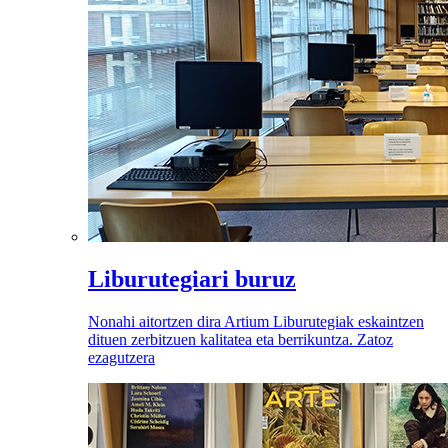
Liburutegiari buruz
Nonahi aitortzen dira Artium Liburutegiak eskaintzen
dituen zerbitzuen kalitatea eta berrikuntza. Zatoz
ezagutzera