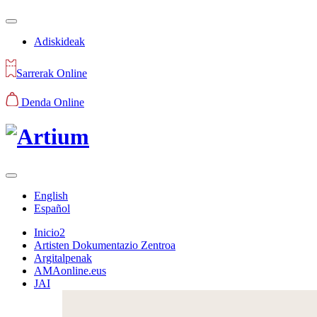
Adiskideak
Sarrerak Online
Denda Online
English
Español
Inicio2
Artisten Dokumentazio Zentroa
Argitalpenak
AMAonline.eus
JAI