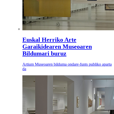
Euskal Herriko Arte
Garaikidearen Museoaren
Bildumari buruz
Artium Museoaren bilduma ondare-funts publiko aparta
da