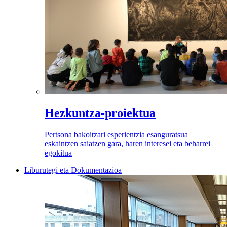
Hezkuntza-proiektua
Pertsona bakoitzari esperientzia esanguratsua
eskaintzen saiatzen gara, haren interesei eta beharrei
egokitua
Liburutegi eta Dokumentazioa