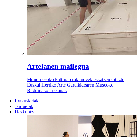
Artelanen mailegua
Mundu osoko kultura-erakundeek eskatzen dituzte
Euskal Herriko Arte Garaikidearen Museoko
Bildumako artelanak
Erakusketak
Jarduerak
Hezkuntza