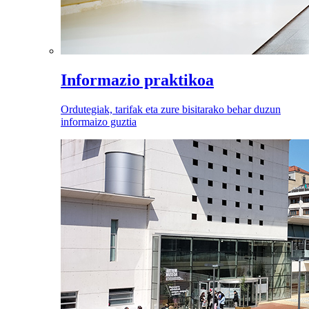
Informazio praktikoa
Ordutegiak, tarifak eta zure bisitarako behar duzun
informaizo guztia