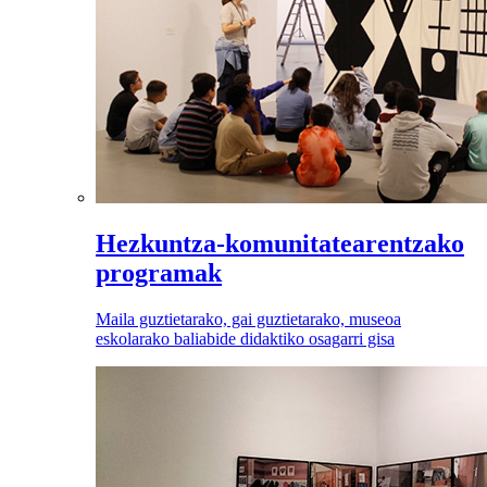
Hezkuntza-komunitatearentzako
programak
Maila guztietarako, gai guztietarako, museoa
eskolarako baliabide didaktiko osagarri gisa