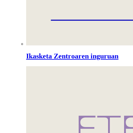
Ikasketa Zentroaren inguruan