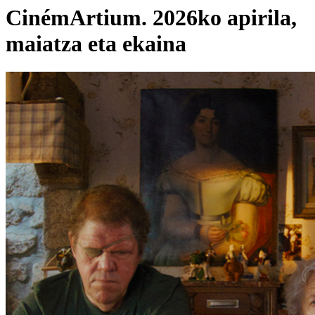
CinémArtium. 2026ko apirila,
maiatza eta ekaina