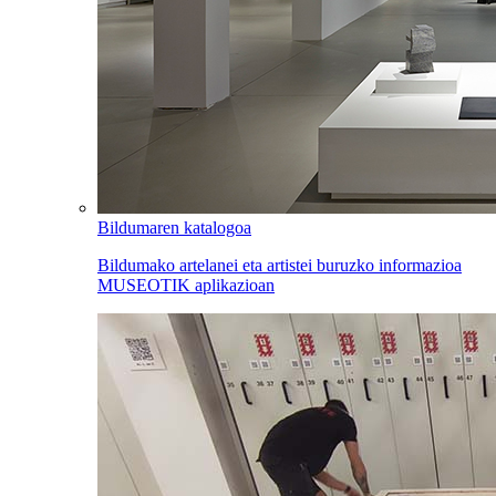
Bildumaren katalogoa
Bildumako artelanei eta artistei buruzko informazioa
MUSEOTIK aplikazioan