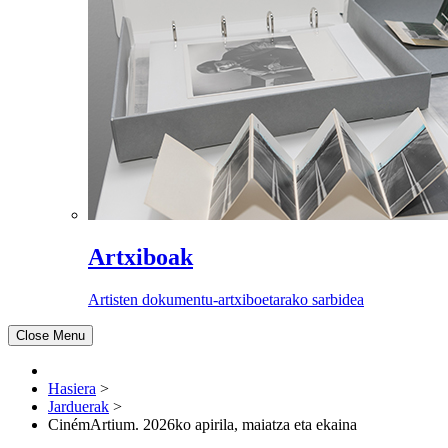
Artxiboak
Artisten dokumentu-artxiboetarako sarbidea
Close Menu
Hasiera
>
Jarduerak
>
CinémArtium. 2026ko apirila, maiatza eta ekaina