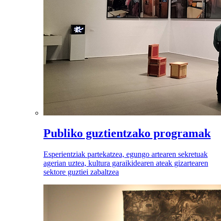
Publiko guztientzako programak
Esperientziak partekatzea, egungo artearen sekretuak
agerian uztea, kultura garaikidearen ateak gizartearen
sektore guztiei zabaltzea