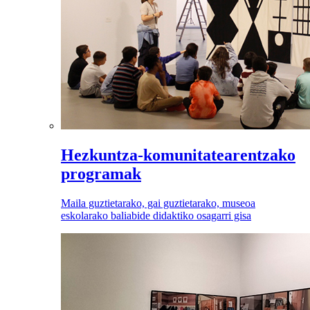
Hezkuntza-komunitatearentzako
programak
Maila guztietarako, gai guztietarako, museoa
eskolarako baliabide didaktiko osagarri gisa