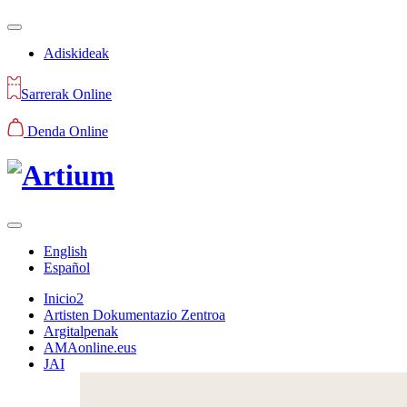
Adiskideak
Sarrerak Online
Denda Online
English
Español
Inicio2
Artisten Dokumentazio Zentroa
Argitalpenak
AMAonline.eus
JAI