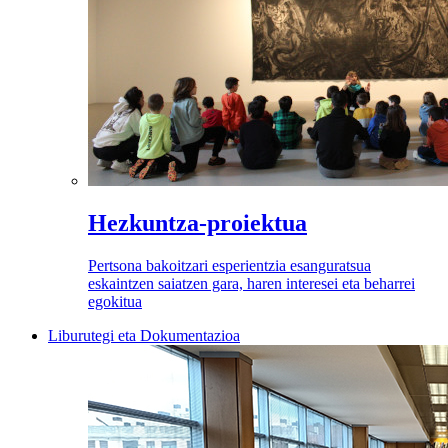
Hezkuntza-proiektua
Pertsona bakoitzari esperientzia esanguratsua
eskaintzen saiatzen gara, haren interesei eta beharrei
egokitua
Liburutegi eta Dokumentazioa