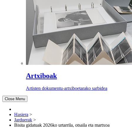
Artxiboak
Artisten dokumentu-artxiboetarako sarbidea
Close Menu
Hasiera
>
Jarduerak
>
Bisita gidatuak 2026ko urtarrila, otsaila eta martxoa