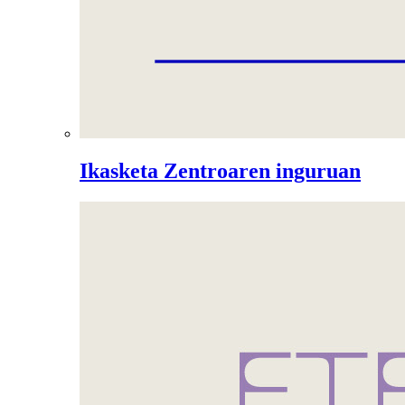
Ikasketa Zentroaren inguruan