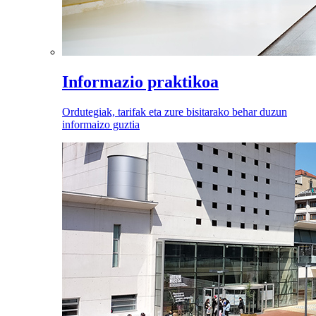
Informazio praktikoa
Ordutegiak, tarifak eta zure bisitarako behar duzun
informaizo guztia