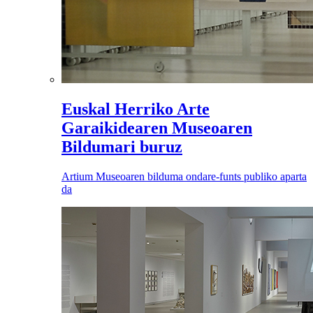
Euskal Herriko Arte
Garaikidearen Museoaren
Bildumari buruz
Artium Museoaren bilduma ondare-funts publiko aparta
da