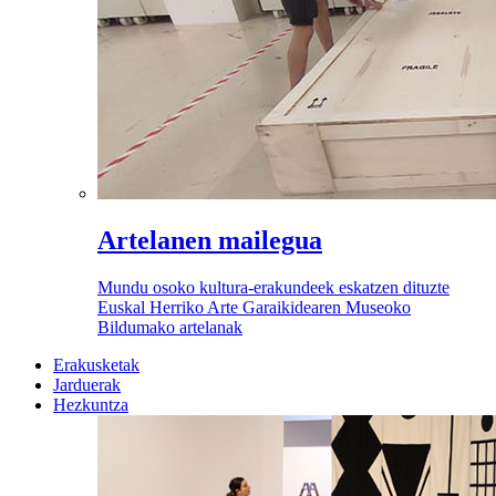
Artelanen mailegua
Mundu osoko kultura-erakundeek eskatzen dituzte
Euskal Herriko Arte Garaikidearen Museoko
Bildumako artelanak
Erakusketak
Jarduerak
Hezkuntza