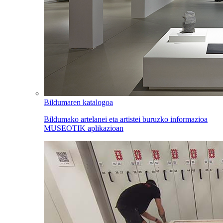
Bildumaren katalogoa
Bildumako artelanei eta artistei buruzko informazioa
MUSEOTIK aplikazioan