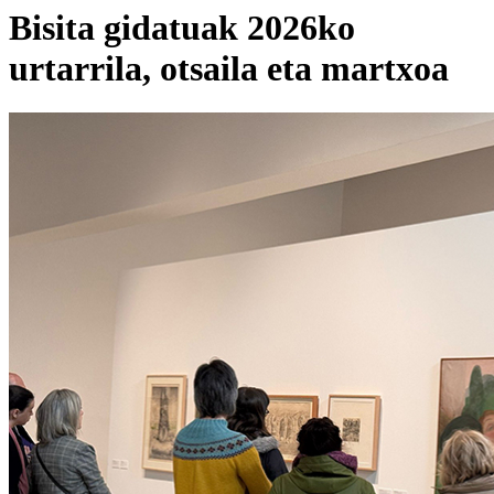
Bisita gidatuak 2026ko
urtarrila, otsaila eta martxoa