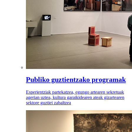
Publiko guztientzako programak
Esperientziak partekatzea, egungo artearen sekretuak
agerian uztea, kultura garaikidearen ateak gizartearen
sektore guztiei zabaltzea