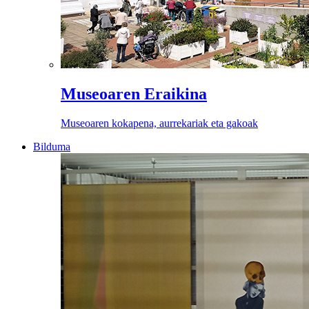
Museoaren Eraikina
Museoaren kokapena, aurrekariak eta gakoak
Bilduma