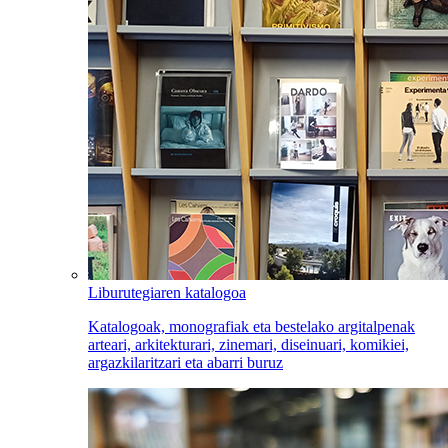
Liburutegiaren katalogoa
Katalogoak, monografiak eta bestelako argitalpenak
arteari, arkitekturari, zinemari, diseinuari, komikiei,
argazkilaritzari eta abarri buruz