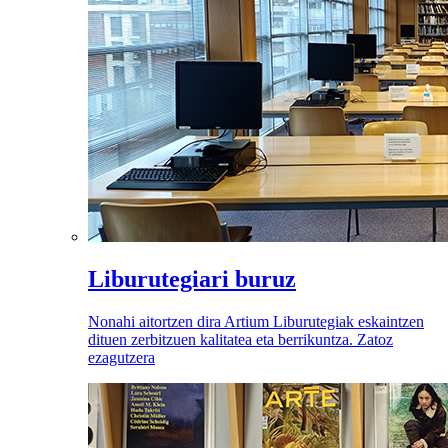
Liburutegiari buruz
Nonahi aitortzen dira Artium Liburutegiak eskaintzen
dituen zerbitzuen kalitatea eta berrikuntza. Zatoz
ezagutzera