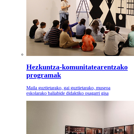
Hezkuntza-komunitatearentzako
programak
Maila guztietarako, gai guztietarako, museoa
eskolarako baliabide didaktiko osagarri gisa