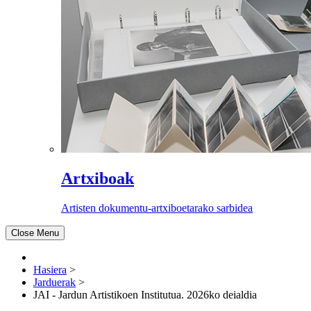
Artxiboak
Artisten dokumentu-artxiboetarako sarbidea
Close Menu
Hasiera
>
Jarduerak
>
JAI - Jardun Artistikoen Institutua. 2026ko deialdia