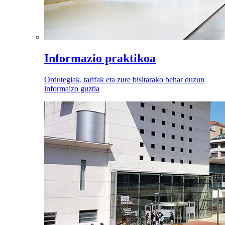
Informazio praktikoa
Ordutegiak, tarifak eta zure bisitarako behar duzun
informaizo guztia