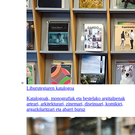
Liburutegiaren katalogoa
Katalogoak, monografiak eta bestelako argitalpenak
arteari, arkitekturari, zinemari, diseinuari, komikiei,
argazkilaritzari eta abarri buruz