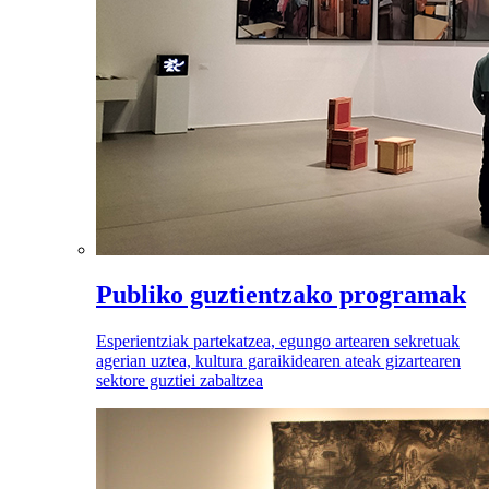
Publiko guztientzako programak
Esperientziak partekatzea, egungo artearen sekretuak
agerian uztea, kultura garaikidearen ateak gizartearen
sektore guztiei zabaltzea