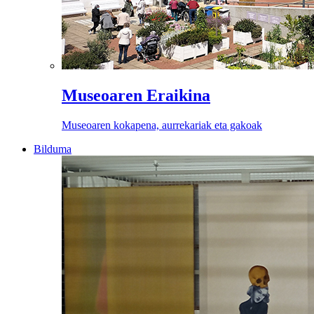
Museoaren Eraikina
Museoaren kokapena, aurrekariak eta gakoak
Bilduma