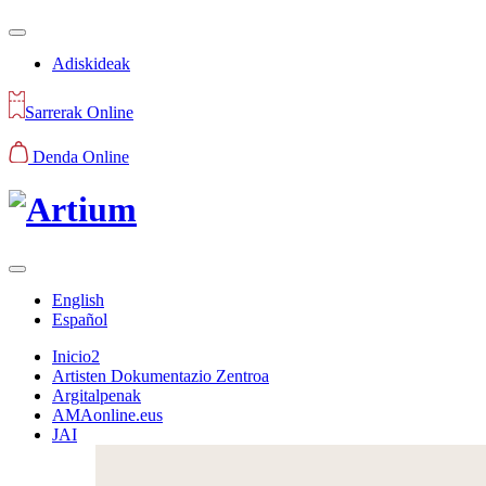
Adiskideak
Sarrerak Online
Denda Online
English
Español
Inicio2
Artisten Dokumentazio Zentroa
Argitalpenak
AMAonline.eus
JAI