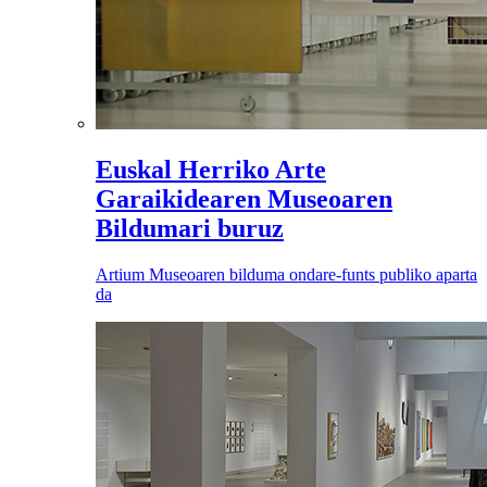
Euskal Herriko Arte
Garaikidearen Museoaren
Bildumari buruz
Artium Museoaren bilduma ondare-funts publiko aparta
da