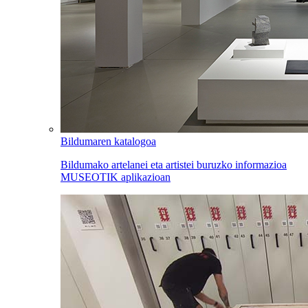
Bildumaren katalogoa
Bildumako artelanei eta artistei buruzko informazioa
MUSEOTIK aplikazioan