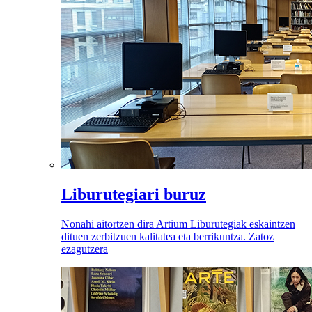
Liburutegiari buruz
Nonahi aitortzen dira Artium Liburutegiak eskaintzen
dituen zerbitzuen kalitatea eta berrikuntza. Zatoz
ezagutzera