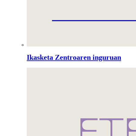
Ikasketa Zentroaren inguruan