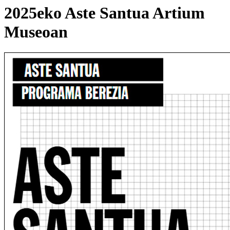
2025eko Aste Santua Artium
Museoan