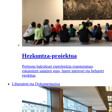
Hezkuntza-proiektua
Pertsona bakoitzari esperientzia esanguratsua
eskaintzen saiatzen gara, haren interesei eta beharrei
egokitua
Liburutegi eta Dokumentazioa