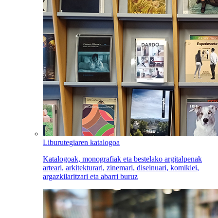
Liburutegiaren katalogoa
Katalogoak, monografiak eta bestelako argitalpenak
arteari, arkitekturari, zinemari, diseinuari, komikiei,
argazkilaritzari eta abarri buruz