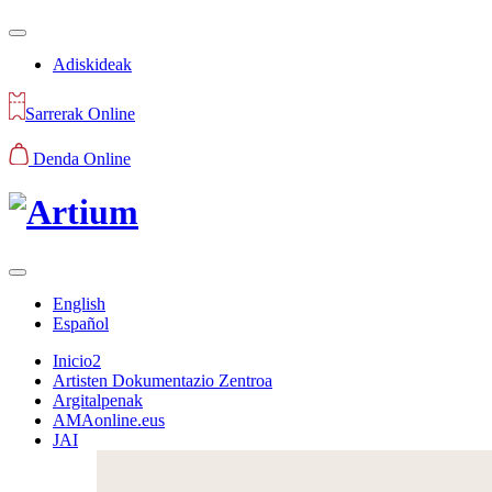
Adiskideak
Sarrerak Online
Denda Online
English
Español
Inicio2
Artisten Dokumentazio Zentroa
Argitalpenak
AMAonline.eus
JAI