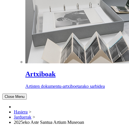
Artxiboak
Artisten dokumentu-artxiboetarako sarbidea
Close Menu
Hasiera
>
Jarduerak
>
2025eko Aste Santua Artium Museoan