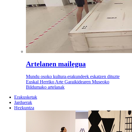
Artelanen mailegua
Mundu osoko kultura-erakundeek eskatzen dituzte
Euskal Herriko Arte Garaikidearen Museoko
Bildumako artelanak
Erakusketak
Jarduerak
Hezkuntza