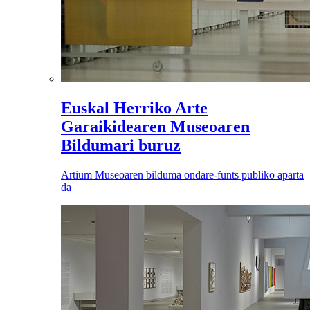
Euskal Herriko Arte
Garaikidearen Museoaren
Bildumari buruz
Artium Museoaren bilduma ondare-funts publiko aparta
da