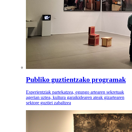
Publiko guztientzako programak
Esperientziak partekatzea, egungo artearen sekretuak
agerian uztea, kultura garaikidearen ateak gizartearen
sektore guztiei zabaltzea