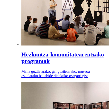
Hezkuntza-komunitatearentzako
programak
Maila guztietarako, gai guztietarako, museoa
eskolarako baliabide didaktiko osagarri gisa