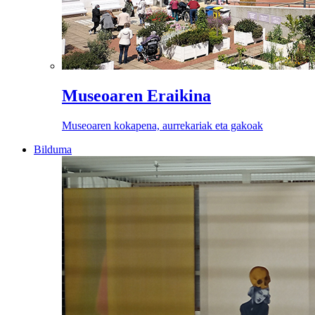
Museoaren Eraikina
Museoaren kokapena, aurrekariak eta gakoak
Bilduma