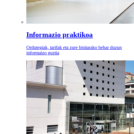
Informazio praktikoa
Ordutegiak, tarifak eta zure bisitarako behar duzun
informaizo guztia