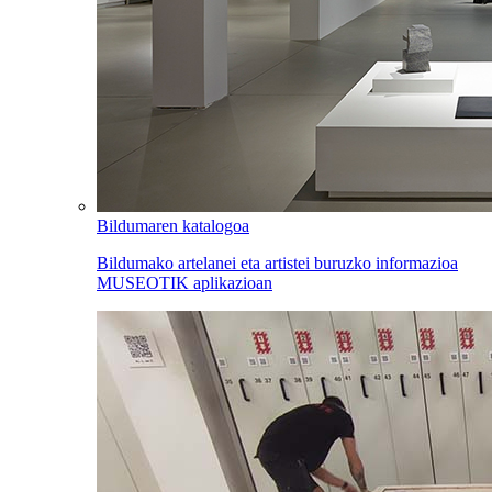
Bildumaren katalogoa
Bildumako artelanei eta artistei buruzko informazioa
MUSEOTIK aplikazioan