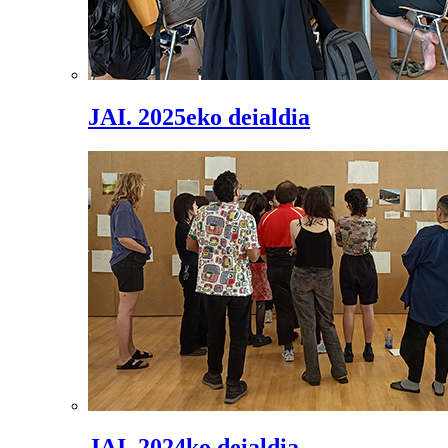
JAI. 2025eko deialdia
JAI. 2024ko deialdia