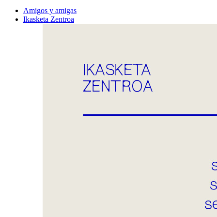
Amigos y amigas
Ikasketa Zentroa