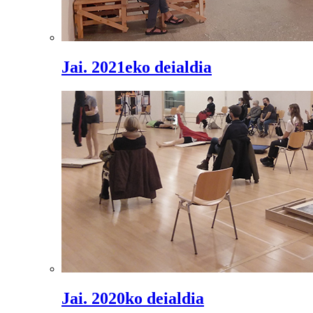
Jai. 2021eko deialdia
Jai. 2020ko deialdia