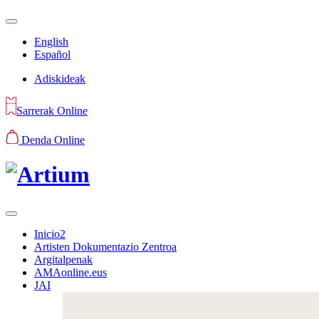
English
Español
Adiskideak
Sarrerak Online
Denda Online
Inicio2
Artisten Dokumentazio Zentroa
Argitalpenak
AMAonline.eus
JAI