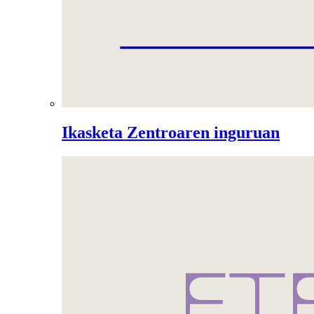
Ikasketa Zentroaren inguruan