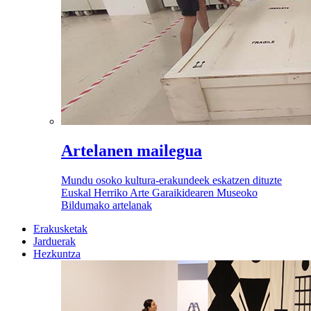
Artelanen mailegua
Mundu osoko kultura-erakundeek eskatzen dituzte
Euskal Herriko Arte Garaikidearen Museoko
Bildumako artelanak
Erakusketak
Jarduerak
Hezkuntza