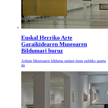
Euskal Herriko Arte
Garaikidearen Museoaren
Bildumari buruz
Artium Museoaren bilduma ondare-funts publiko aparta
da