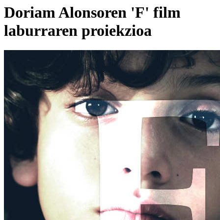
Doriam Alonsoren 'F' film
laburraren proiekzioa