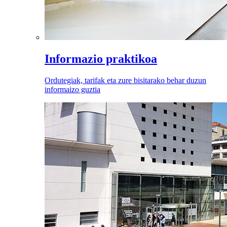
Informazio praktikoa
Ordutegiak, tarifak eta zure bisitarako behar duzun
informaizo guztia