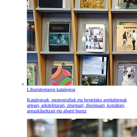
Liburutegiaren katalogoa
Katalogoak, monografiak eta bestelako argitalpenak
arteari, arkitekturari, zinemari, diseinuari, komikiei,
argazkilaritzari eta abarri buruz