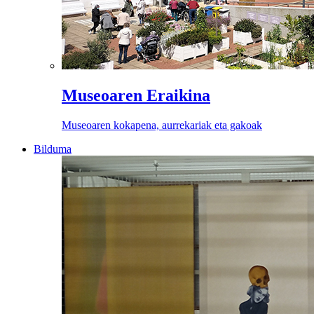
Museoaren Eraikina
Museoaren kokapena, aurrekariak eta gakoak
Bilduma