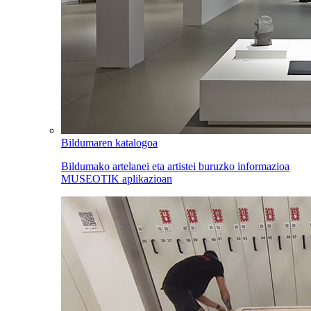
Bildumaren katalogoa
Bildumako artelanei eta artistei buruzko informazioa
MUSEOTIK aplikazioan