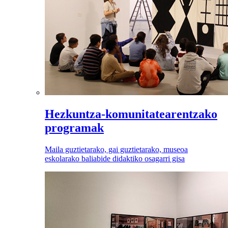
Hezkuntza-komunitatearentzako
programak
Maila guztietarako, gai guztietarako, museoa
eskolarako baliabide didaktiko osagarri gisa