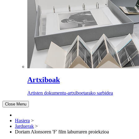
Artxiboak
Artisten dokumentu-artxiboetarako sarbidea
Close Menu
Hasiera
>
Jarduerak
>
Doriam Alonsoren 'F' film laburraren proiekzioa