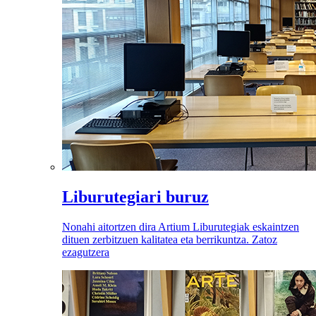
Liburutegiari buruz
Nonahi aitortzen dira Artium Liburutegiak eskaintzen
dituen zerbitzuen kalitatea eta berrikuntza. Zatoz
ezagutzera