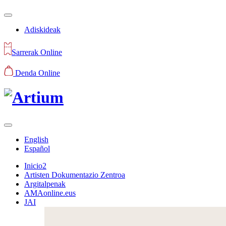
Adiskideak
Sarrerak Online
Denda Online
English
Español
Inicio2
Artisten Dokumentazio Zentroa
Argitalpenak
AMAonline.eus
JAI