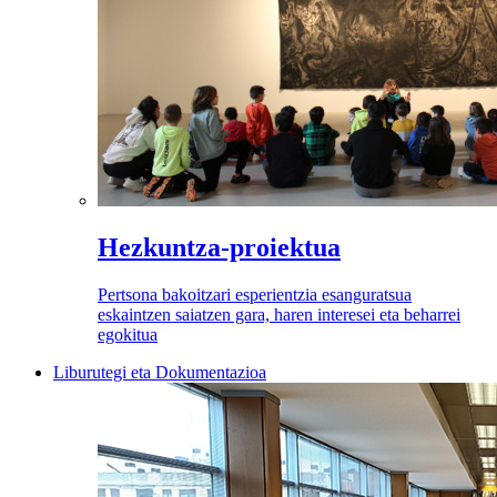
Hezkuntza-proiektua
Pertsona bakoitzari esperientzia esanguratsua
eskaintzen saiatzen gara, haren interesei eta beharrei
egokitua
Liburutegi eta Dokumentazioa