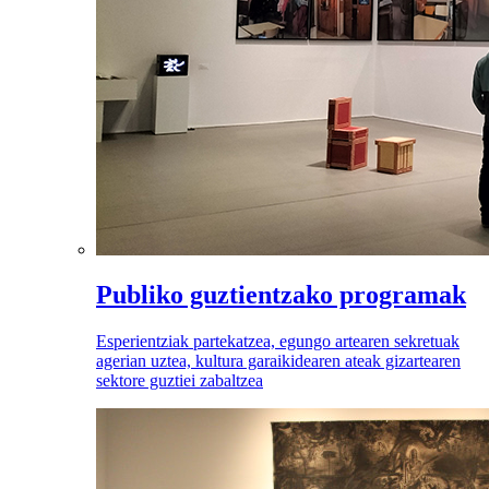
Publiko guztientzako programak
Esperientziak partekatzea, egungo artearen sekretuak
agerian uztea, kultura garaikidearen ateak gizartearen
sektore guztiei zabaltzea