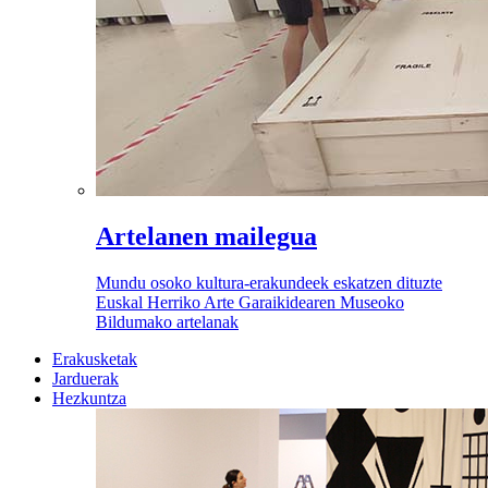
Artelanen mailegua
Mundu osoko kultura-erakundeek eskatzen dituzte
Euskal Herriko Arte Garaikidearen Museoko
Bildumako artelanak
Erakusketak
Jarduerak
Hezkuntza