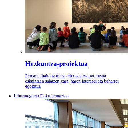
Hezkuntza-proiektua
Pertsona bakoitzari esperientzia esanguratsua
eskaintzen saiatzen gara, haren interesei eta beharrei
egokitua
Liburutegi eta Dokumentazioa