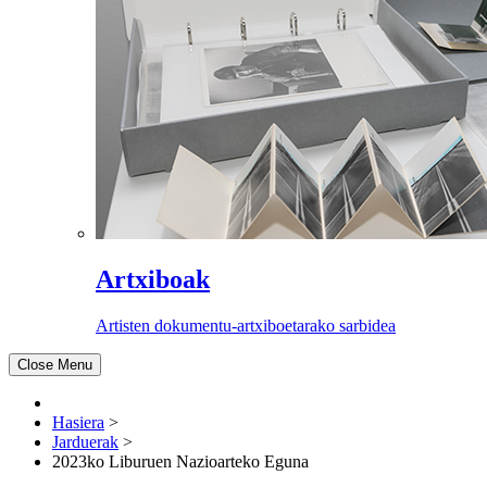
Artxiboak
Artisten dokumentu-artxiboetarako sarbidea
Close Menu
Hasiera
>
Jarduerak
>
2023ko Liburuen Nazioarteko Eguna