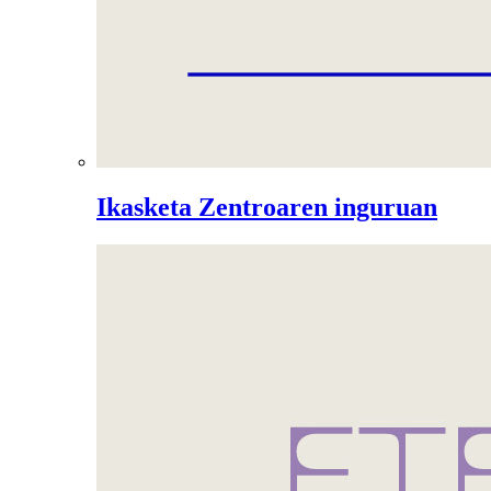
Ikasketa Zentroaren inguruan