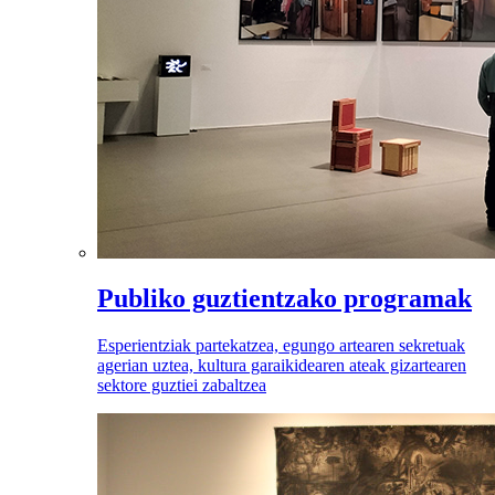
Publiko guztientzako programak
Esperientziak partekatzea, egungo artearen sekretuak
agerian uztea, kultura garaikidearen ateak gizartearen
sektore guztiei zabaltzea