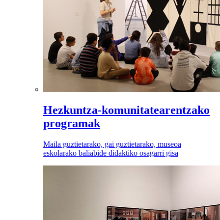
Hezkuntza-komunitatearentzako
programak
Maila guztietarako, gai guztietarako, museoa
eskolarako baliabide didaktiko osagarri gisa