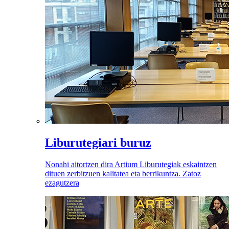
Liburutegiari buruz
Nonahi aitortzen dira Artium Liburutegiak eskaintzen
dituen zerbitzuen kalitatea eta berrikuntza. Zatoz
ezagutzera