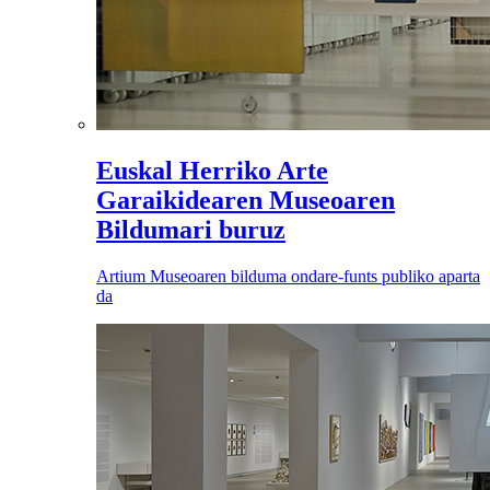
Euskal Herriko Arte
Garaikidearen Museoaren
Bildumari buruz
Artium Museoaren bilduma ondare-funts publiko aparta
da