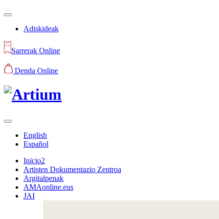
Adiskideak
Sarrerak Online
Denda Online
English
Español
Inicio2
Artisten Dokumentazio Zentroa
Argitalpenak
AMAonline.eus
JAI