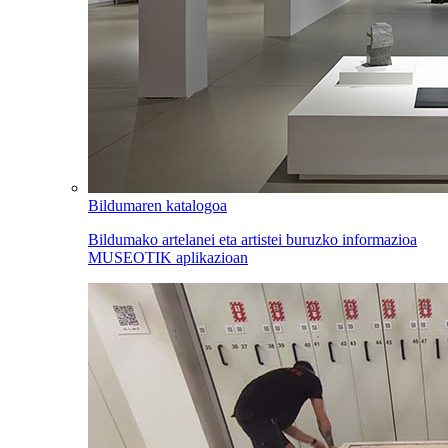
Bildumaren katalogoa
Bildumako artelanei eta artistei buruzko informazioa
MUSEOTIK aplikazioan