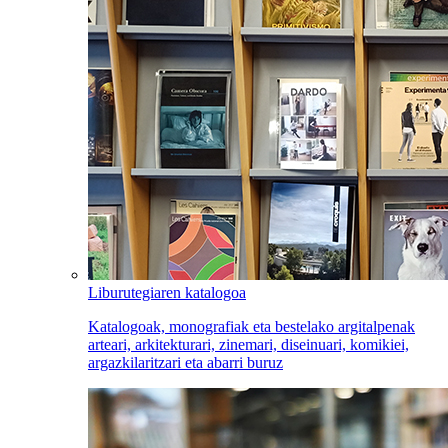
Liburutegiaren katalogoa
Katalogoak, monografiak eta bestelako argitalpenak
arteari, arkitekturari, zinemari, diseinuari, komikiei,
argazkilaritzari eta abarri buruz