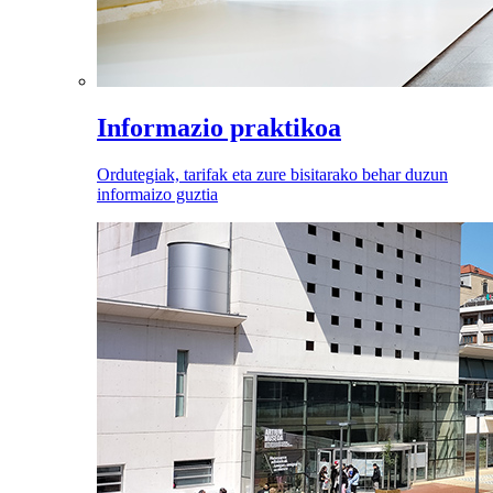
Informazio praktikoa
Ordutegiak, tarifak eta zure bisitarako behar duzun
informaizo guztia