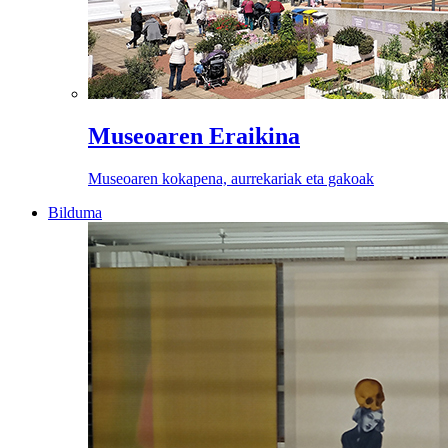
Museoaren Eraikina
Museoaren kokapena, aurrekariak eta gakoak
Bilduma