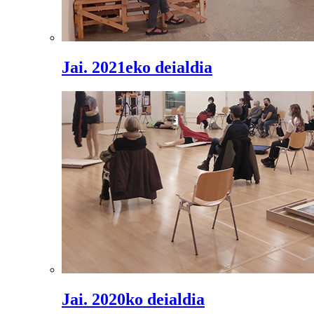
Jai. 2021eko deialdia
Jai. 2020ko deialdia