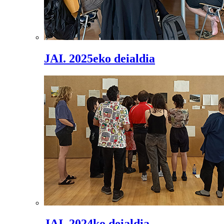
JAI. 2025eko deialdia
JAI. 2024ko deialdia