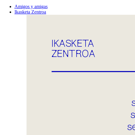
Amigos y amigas
Ikasketa Zentroa