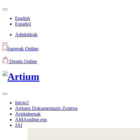
English
Español
Adiskideak
Sarrerak Online
Denda Online
Inicio2
Artisten Dokumentazio Zentroa
Argitalpenak
AMAonline.eus
JAI