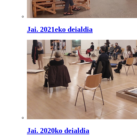
Jai. 2021eko deialdia
Jai. 2020ko deialdia