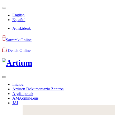
English
Español
Adiskideak
Sarrerak Online
Denda Online
Inicio2
Artisten Dokumentazio Zentroa
Argitalpenak
AMAonline.eus
JAI