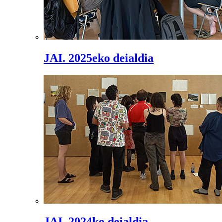
JAI. 2025eko deialdia
JAI. 2024ko deialdia