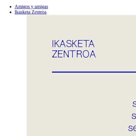
Amigos y amigas
Ikasketa Zentroa