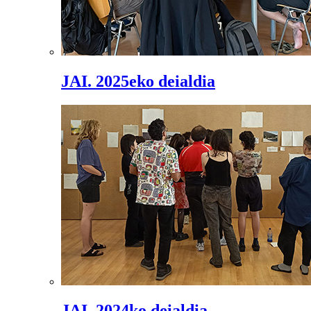
JAI. 2025eko deialdia
JAI. 2024ko deialdia