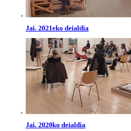
Jai. 2021eko deialdia
Jai. 2020ko deialdia