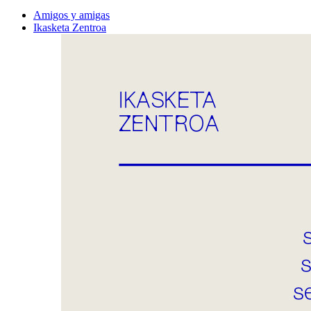
Amigos y amigas
Ikasketa Zentroa