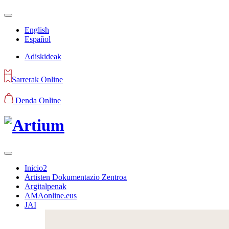
English
Español
Adiskideak
Sarrerak Online
Denda Online
Inicio2
Artisten Dokumentazio Zentroa
Argitalpenak
AMAonline.eus
JAI