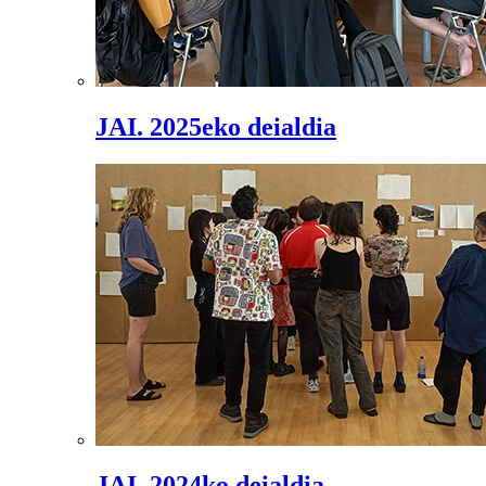
JAI. 2025eko deialdia
JAI. 2024ko deialdia