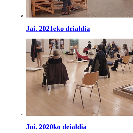
Jai. 2021eko deialdia
Jai. 2020ko deialdia