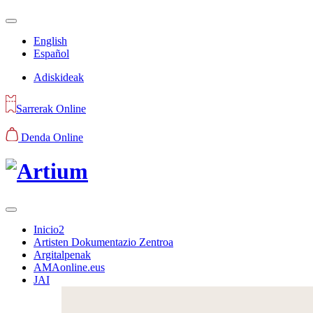
English
Español
Adiskideak
Sarrerak Online
Denda Online
Inicio2
Artisten Dokumentazio Zentroa
Argitalpenak
AMAonline.eus
JAI