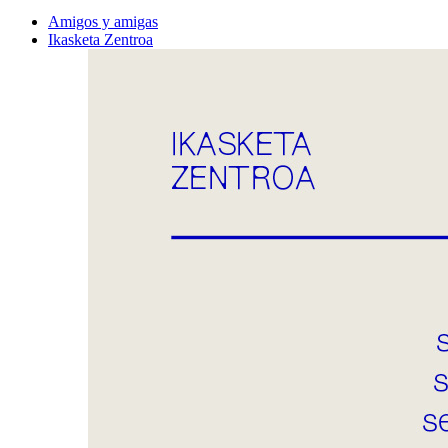
Amigos y amigas
Ikasketa Zentroa