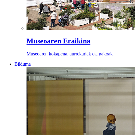
Museoaren Eraikina
Museoaren kokapena, aurrekariak eta gakoak
Bilduma