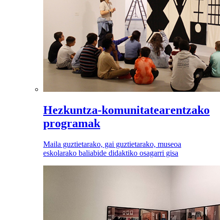
Hezkuntza-komunitatearentzako
programak
Maila guztietarako, gai guztietarako, museoa
eskolarako baliabide didaktiko osagarri gisa