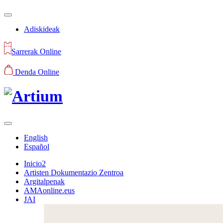
Adiskideak
Sarrerak Online
Denda Online
English
Español
Inicio2
Artisten Dokumentazio Zentroa
Argitalpenak
AMAonline.eus
JAI