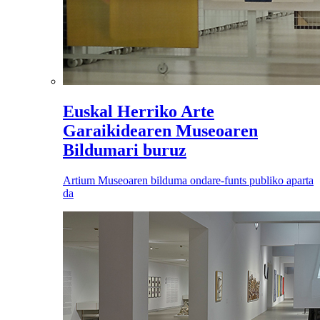
Euskal Herriko Arte
Garaikidearen Museoaren
Bildumari buruz
Artium Museoaren bilduma ondare-funts publiko aparta
da