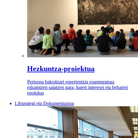
Hezkuntza-proiektua
Pertsona bakoitzari esperientzia esanguratsua
eskaintzen saiatzen gara, haren interesei eta beharrei
egokitua
Liburutegi eta Dokumentazioa