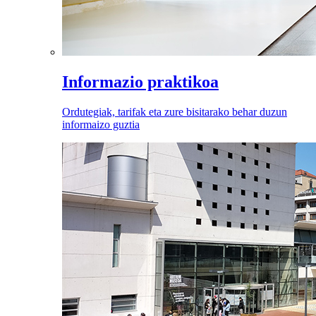
Informazio praktikoa
Ordutegiak, tarifak eta zure bisitarako behar duzun
informaizo guztia