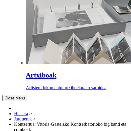
Artxiboak
Artisten dokumentu-artxiboetarako sarbidea
Close Menu
Hasiera
>
Jarduerak
>
Kontzertua: Vitoria-Gasteizko Kontserbatorioko big band eta
comboak