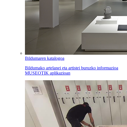
Bildumaren katalogoa
Bildumako artelanei eta artistei buruzko informazioa
MUSEOTIK aplikazioan