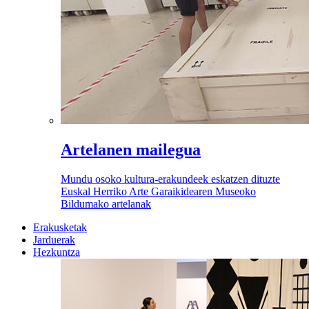
Artelanen mailegua
Mundu osoko kultura-erakundeek eskatzen dituzte
Euskal Herriko Arte Garaikidearen Museoko
Bildumako artelanak
Erakusketak
Jarduerak
Hezkuntza