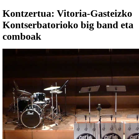
Kontzertua: Vitoria-Gasteizko
Kontserbatorioko big band eta
comboak