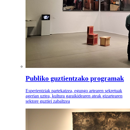
Publiko guztientzako programak
Esperientziak partekatzea, egungo artearen sekretuak
agerian uztea, kultura garaikidearen ateak gizartearen
sektore guztiei zabaltzea