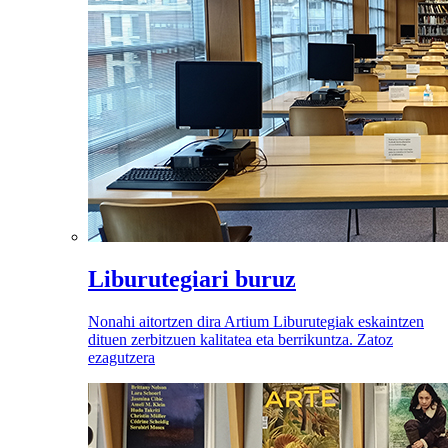
Liburutegiari buruz
Nonahi aitortzen dira Artium Liburutegiak eskaintzen
dituen zerbitzuen kalitatea eta berrikuntza. Zatoz
ezagutzera