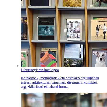
Liburutegiaren katalogoa
Katalogoak, monografiak eta bestelako argitalpenak
arteari, arkitekturari, zinemari, diseinuari, komikiei,
argazkilaritzari eta abarri buruz