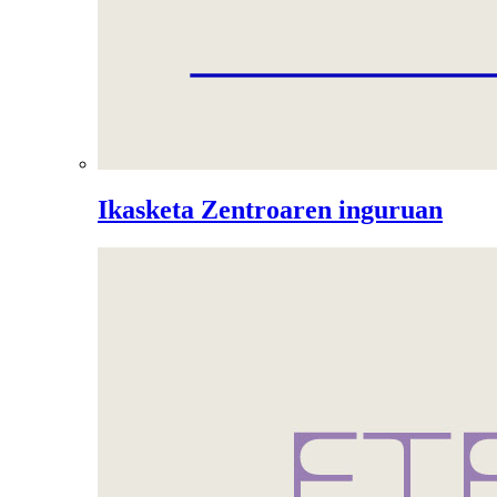
Ikasketa Zentroaren inguruan