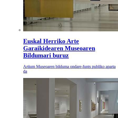
Euskal Herriko Arte
Garaikidearen Museoaren
Bildumari buruz
Artium Museoaren bilduma ondare-funts publiko aparta
da