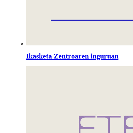
Ikasketa Zentroaren inguruan