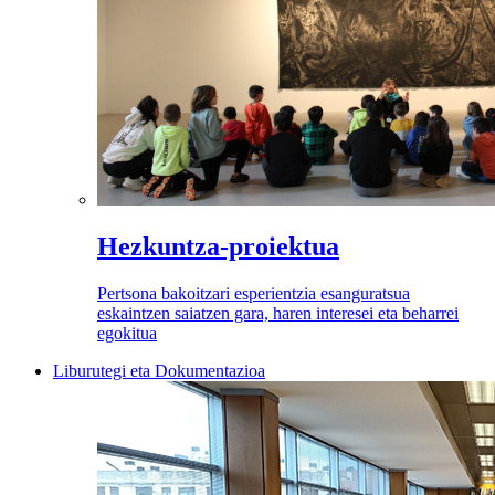
Hezkuntza-proiektua
Pertsona bakoitzari esperientzia esanguratsua
eskaintzen saiatzen gara, haren interesei eta beharrei
egokitua
Liburutegi eta Dokumentazioa