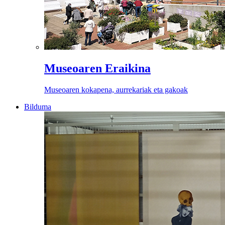
Museoaren Eraikina
Museoaren kokapena, aurrekariak eta gakoak
Bilduma