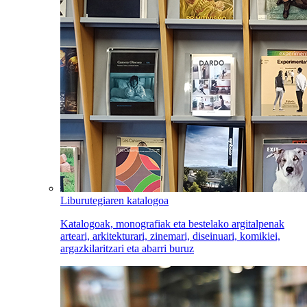
Liburutegiaren katalogoa
Katalogoak, monografiak eta bestelako argitalpenak
arteari, arkitekturari, zinemari, diseinuari, komikiei,
argazkilaritzari eta abarri buruz