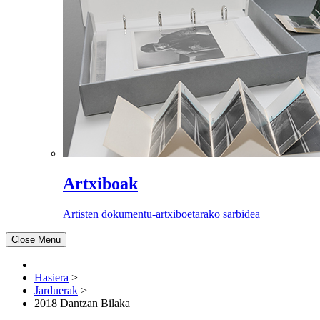
Artxiboak
Artisten dokumentu-artxiboetarako sarbidea
Close Menu
Hasiera
>
Jarduerak
>
2018 Dantzan Bilaka