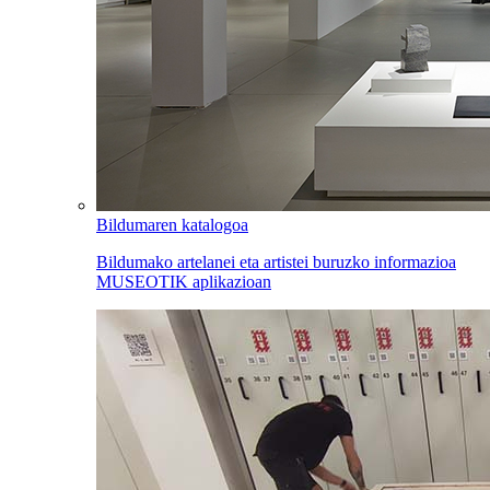
Bildumaren katalogoa
Bildumako artelanei eta artistei buruzko informazioa
MUSEOTIK aplikazioan