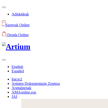
Adiskideak
Sarrerak Online
Denda Online
English
Español
Inicio2
Artisten Dokumentazio Zentroa
Argitalpenak
AMAonline.eus
JAI