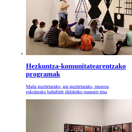
Hezkuntza-komunitatearentzako
programak
Maila guztietarako, gai guztietarako, museoa
eskolarako baliabide didaktiko osagarri gisa