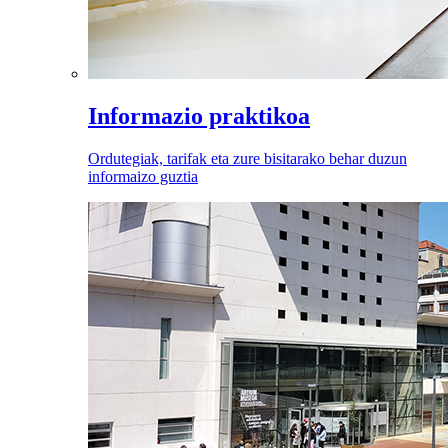
Informazio praktikoa
Ordutegiak, tarifak eta zure bisitarako behar duzun
informaizo guztia