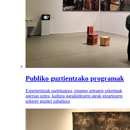
Publiko guztientzako programak
Esperientziak partekatzea, egungo artearen sekretuak
agerian uztea, kultura garaikidearen ateak gizartearen
sektore guztiei zabaltzea