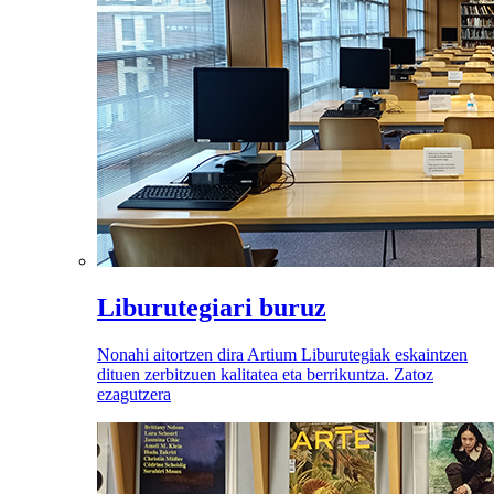
Liburutegiari buruz
Nonahi aitortzen dira Artium Liburutegiak eskaintzen
dituen zerbitzuen kalitatea eta berrikuntza. Zatoz
ezagutzera