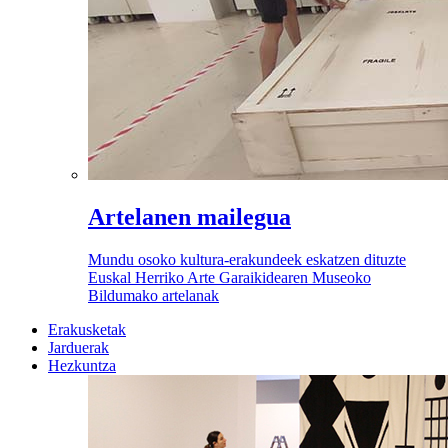
Artelanen mailegua
Mundu osoko kultura-erakundeek eskatzen dituzte
Euskal Herriko Arte Garaikidearen Museoko
Bildumako artelanak
Erakusketak
Jarduerak
Hezkuntza