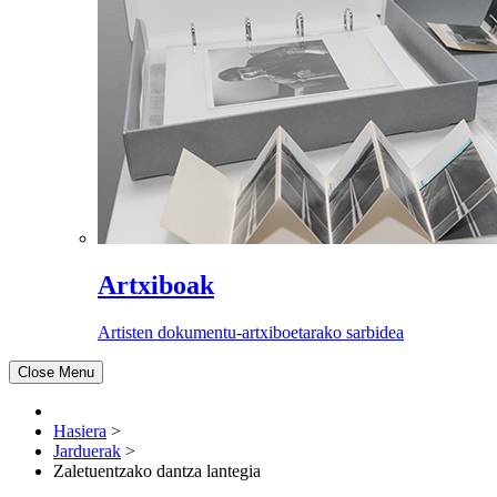
Artxiboak
Artisten dokumentu-artxiboetarako sarbidea
Close Menu
Hasiera
>
Jarduerak
>
Zaletuentzako dantza lantegia