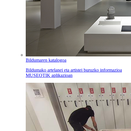
Bildumaren katalogoa
Bildumako artelanei eta artistei buruzko informazioa
MUSEOTIK aplikazioan