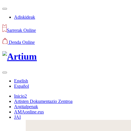
Adiskideak
Sarrerak Online
Denda Online
English
Español
Inicio2
Artisten Dokumentazio Zentroa
Argitalpenak
AMAonline.eus
JAI