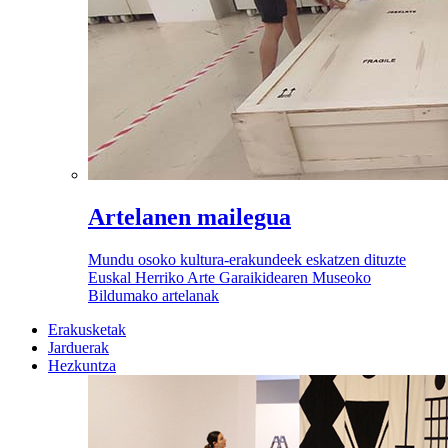
Artelanen mailegua
Mundu osoko kultura-erakundeek eskatzen dituzte
Euskal Herriko Arte Garaikidearen Museoko
Bildumako artelanak
Erakusketak
Jarduerak
Hezkuntza