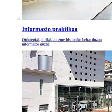
Informazio praktikoa
Ordutegiak, tarifak eta zure bisitarako behar duzun
informaizo guztia