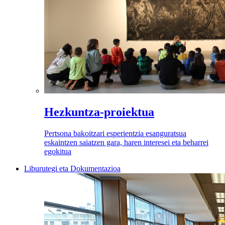
Hezkuntza-proiektua
Pertsona bakoitzari esperientzia esanguratsua
eskaintzen saiatzen gara, haren interesei eta beharrei
egokitua
Liburutegi eta Dokumentazioa