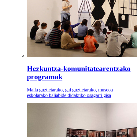
Hezkuntza-komunitatearentzako
programak
Maila guztietarako, gai guztietarako, museoa
eskolarako baliabide didaktiko osagarri gisa