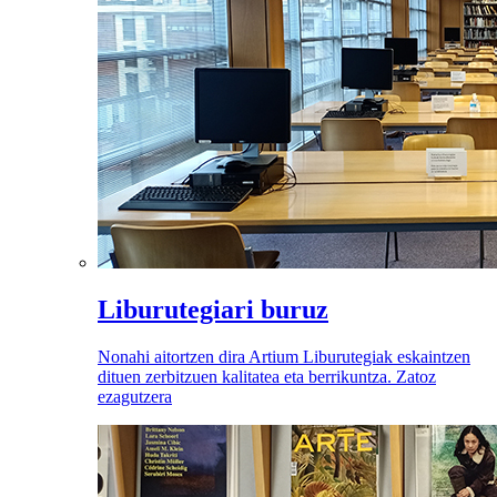
Liburutegiari buruz
Nonahi aitortzen dira Artium Liburutegiak eskaintzen
dituen zerbitzuen kalitatea eta berrikuntza. Zatoz
ezagutzera