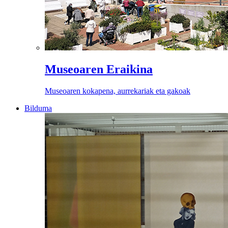
Museoaren Eraikina
Museoaren kokapena, aurrekariak eta gakoak
Bilduma