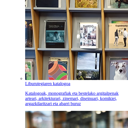
Liburutegiaren katalogoa
Katalogoak, monografiak eta bestelako argitalpenak
arteari, arkitekturari, zinemari, diseinuari, komikiei,
argazkilaritzari eta abarri buruz