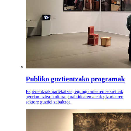
Publiko guztientzako programak
Esperientziak partekatzea, egungo artearen sekretuak
agerian uztea, kultura garaikidearen ateak gizartearen
sektore guztiei zabaltzea