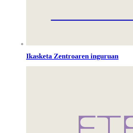
Ikasketa Zentroaren inguruan