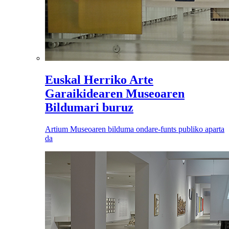
Euskal Herriko Arte
Garaikidearen Museoaren
Bildumari buruz
Artium Museoaren bilduma ondare-funts publiko aparta
da