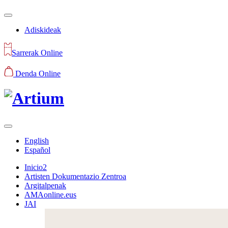
Adiskideak
Sarrerak Online
Denda Online
English
Español
Inicio2
Artisten Dokumentazio Zentroa
Argitalpenak
AMAonline.eus
JAI