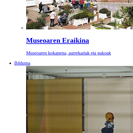
Museoaren Eraikina
Museoaren kokapena, aurrekariak eta gakoak
Bilduma