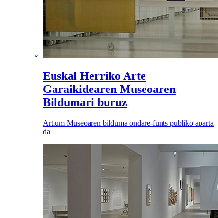
Euskal Herriko Arte
Garaikidearen Museoaren
Bildumari buruz
Artium Museoaren bilduma ondare-funts publiko aparta
da