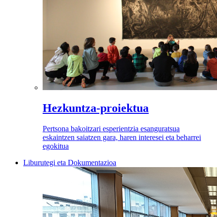
Hezkuntza-proiektua
Pertsona bakoitzari esperientzia esanguratsua
eskaintzen saiatzen gara, haren interesei eta beharrei
egokitua
Liburutegi eta Dokumentazioa