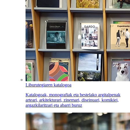
Liburutegiaren katalogoa
Katalogoak, monografiak eta bestelako argitalpenak
arteari, arkitekturari, zinemari, diseinuari, komikiei,
argazkilaritzari eta abarri buruz