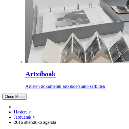
Artxiboak
Artisten dokumentu-artxiboetarako sarbidea
Close Menu
Hasiera
>
Jarduerak
>
2016 abenduko agenda