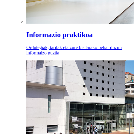
Informazio praktikoa
Ordutegiak, tarifak eta zure bisitarako behar duzun
informaizo guztia