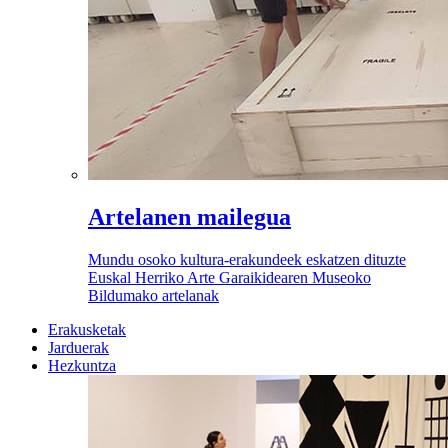
Artelanen mailegua
Mundu osoko kultura-erakundeek eskatzen dituzte
Euskal Herriko Arte Garaikidearen Museoko
Bildumako artelanak
Erakusketak
Jarduerak
Hezkuntza