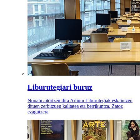
Liburutegiari buruz
Nonahi aitortzen dira Artium Liburutegiak eskaintzen
dituen zerbitzuen kalitatea eta berrikuntza. Zatoz
ezagutzera