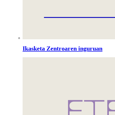
Ikasketa Zentroaren inguruan