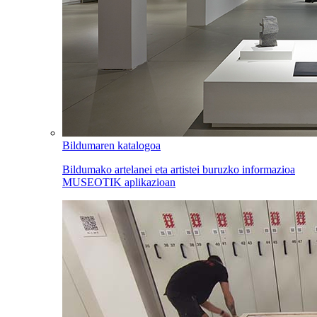
Bildumaren katalogoa
Bildumako artelanei eta artistei buruzko informazioa
MUSEOTIK aplikazioan