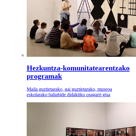
Hezkuntza-komunitatearentzako
programak
Maila guztietarako, gai guztietarako, museoa
eskolarako baliabide didaktiko osagarri gisa