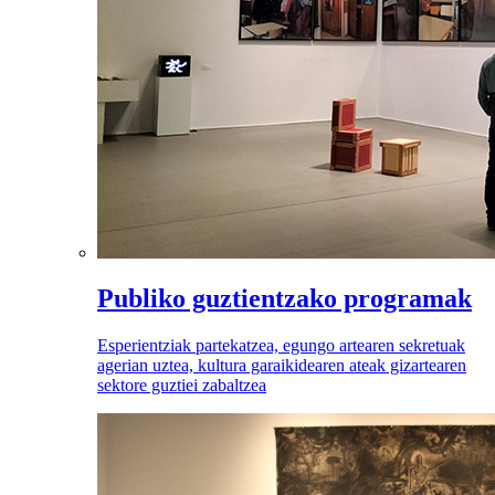
Publiko guztientzako programak
Esperientziak partekatzea, egungo artearen sekretuak
agerian uztea, kultura garaikidearen ateak gizartearen
sektore guztiei zabaltzea