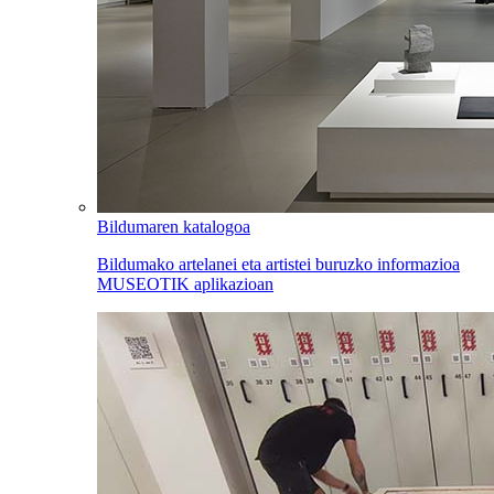
Bildumaren katalogoa
Bildumako artelanei eta artistei buruzko informazioa
MUSEOTIK aplikazioan