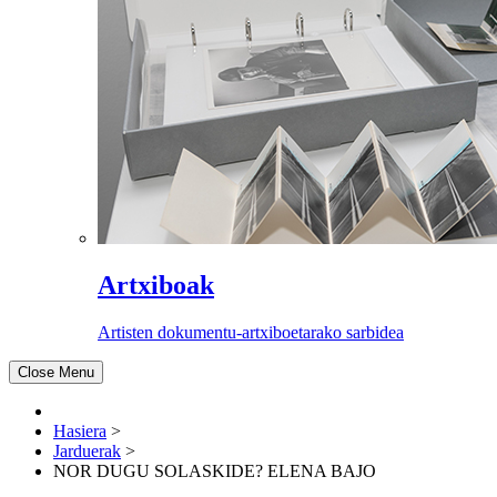
Artxiboak
Artisten dokumentu-artxiboetarako sarbidea
Close Menu
Hasiera
>
Jarduerak
>
NOR DUGU SOLASKIDE? ELENA BAJO