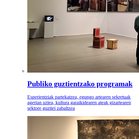
Publiko guztientzako programak
Esperientziak partekatzea, egungo artearen sekretuak
agerian uztea, kultura garaikidearen ateak gizartearen
sektore guztiei zabaltzea