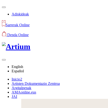
Adiskideak
Sarrerak Online
Denda Online
English
Español
Inicio2
Artisten Dokumentazio Zentroa
Argitalpenak
AMAonline.eus
JAI