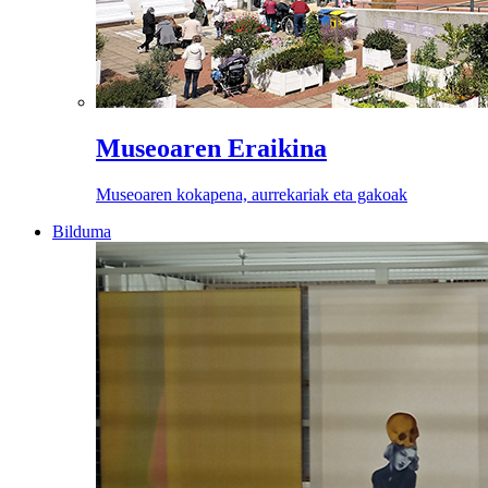
Museoaren Eraikina
Museoaren kokapena, aurrekariak eta gakoak
Bilduma