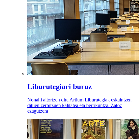
Liburutegiari buruz
Nonahi aitortzen dira Artium Liburutegiak eskaintzen
dituen zerbitzuen kalitatea eta berrikuntza. Zatoz
ezagutzera