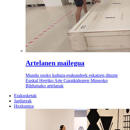
Artelanen mailegua
Mundu osoko kultura-erakundeek eskatzen dituzte
Euskal Herriko Arte Garaikidearen Museoko
Bildumako artelanak
Erakusketak
Jarduerak
Hezkuntza