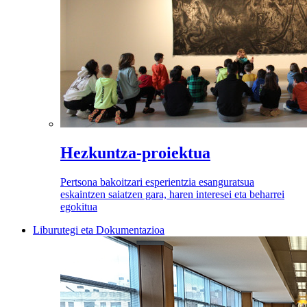
Hezkuntza-proiektua
Pertsona bakoitzari esperientzia esanguratsua
eskaintzen saiatzen gara, haren interesei eta beharrei
egokitua
Liburutegi eta Dokumentazioa