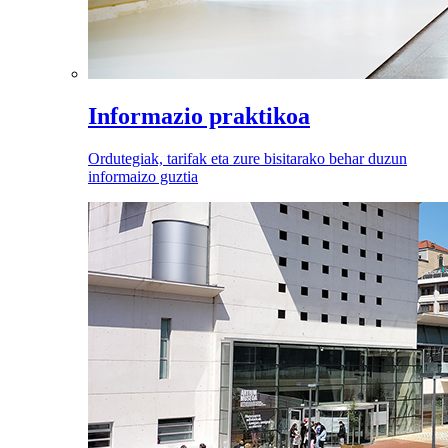
Informazio praktikoa
Ordutegiak, tarifak eta zure bisitarako behar duzun
informaizo guztia