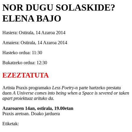
NOR DUGU SOLASKIDE?
ELENA BAJO
Hasiera:
Ostirala, 14 Azaroa 2014
Amaiera:
Ostirala, 14 Azaroa 2014
Hasteko ordua:
11:30
Bukatzeko ordua:
12:30
EZEZTATUTA
Artista Praxis programako
Less Poetry
-n parte hartzeko prestatu
duen
A Universe comes into being when a Space is severed or taken
apart proiektuaz arituko da.
Azaroaren 14an, ostirala, 19.00etan
Praxis aretoan. Doako jarduera
Etiketak: