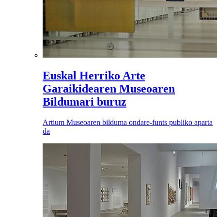
Euskal Herriko Arte
Garaikidearen Museoaren
Bildumari buruz
Artium Museoaren bilduma ondare-funts publiko aparta
da