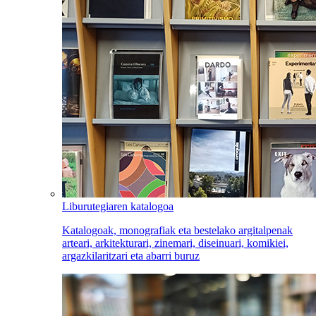
Liburutegiaren katalogoa
Katalogoak, monografiak eta bestelako argitalpenak
arteari, arkitekturari, zinemari, diseinuari, komikiei,
argazkilaritzari eta abarri buruz