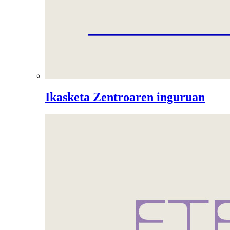
Ikasketa Zentroaren inguruan