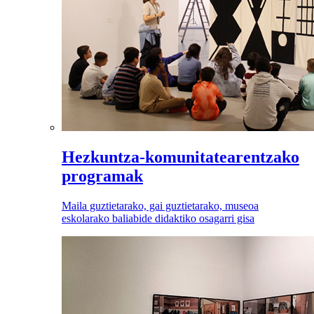
Hezkuntza-komunitatearentzako
programak
Maila guztietarako, gai guztietarako, museoa
eskolarako baliabide didaktiko osagarri gisa