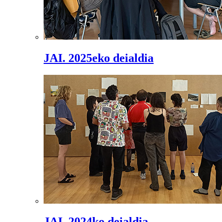
JAI. 2025eko deialdia
JAI. 2024ko deialdia