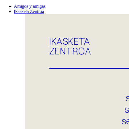
Amigos y amigas
Ikasketa Zentroa