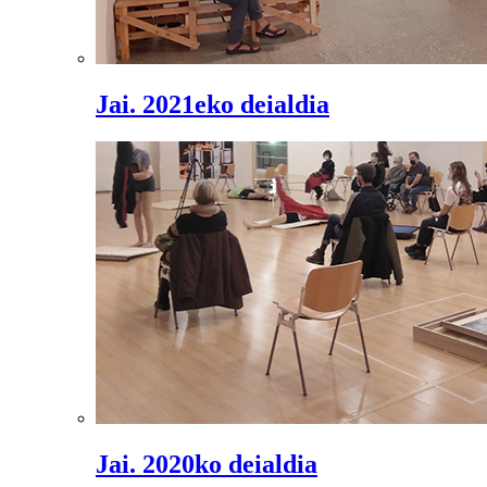
Jai. 2021eko deialdia
Jai. 2020ko deialdia