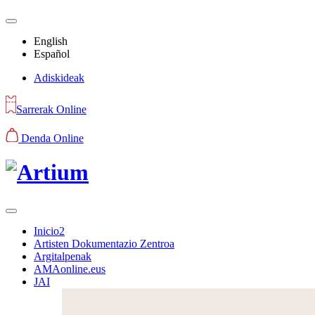
English
Español
Adiskideak
Sarrerak Online
Denda Online
Inicio2
Artisten Dokumentazio Zentroa
Argitalpenak
AMAonline.eus
JAI