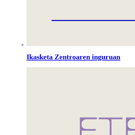
Ikasketa Zentroaren inguruan