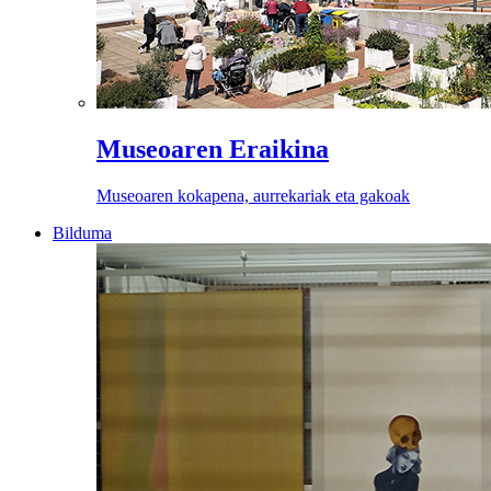
Museoaren Eraikina
Museoaren kokapena, aurrekariak eta gakoak
Bilduma