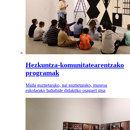
Hezkuntza-komunitatearentzako
programak
Maila guztietarako, gai guztietarako, museoa
eskolarako baliabide didaktiko osagarri gisa