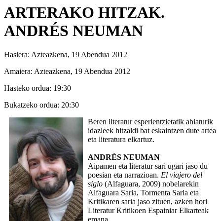
ARTERAKO HITZAK.
ANDRÉS NEUMAN
Hasiera:
Azteazkena, 19 Abendua 2012
Amaiera:
Azteazkena, 19 Abendua 2012
Hasteko ordua:
19:30
Bukatzeko ordua:
20:30
Beren literatur esperientzietatik abiaturik
idazleek hitzaldi bat eskaintzen dute artea
eta literatura elkartuz.
ANDRÉS NEUMAN
Aipamen eta literatur sari ugari jaso du
poesian eta narrazioan.
El viajero del
siglo
(Alfaguara, 2009) nobelarekin
Alfaguara Saria, Tormenta Saria eta
Kritikaren saria jaso zituen, azken hori
Literatur Kritikoen Espainiar Elkarteak
emana.