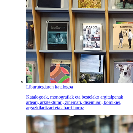
Liburutegiaren katalogoa
Katalogoak, monografiak eta bestelako argitalpenak
arteari, arkitekturari, zinemari, diseinuari, komikiei,
argazkilaritzari eta abarri buruz