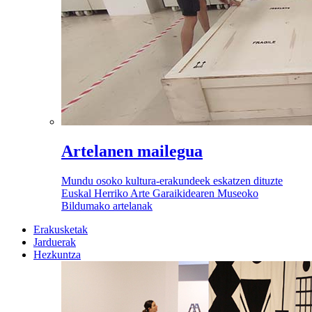
Artelanen mailegua
Mundu osoko kultura-erakundeek eskatzen dituzte
Euskal Herriko Arte Garaikidearen Museoko
Bildumako artelanak
Erakusketak
Jarduerak
Hezkuntza