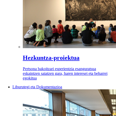
Hezkuntza-proiektua
Pertsona bakoitzari esperientzia esanguratsua
eskaintzen saiatzen gara, haren interesei eta beharrei
egokitua
Liburutegi eta Dokumentazioa