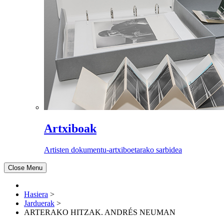
Artxiboak
Artisten dokumentu-artxiboetarako sarbidea
Close Menu
Hasiera
>
Jarduerak
>
ARTERAKO HITZAK. ANDRÉS NEUMAN