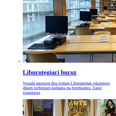
Liburutegiari buruz
Nonahi aitortzen dira Artium Liburutegiak eskaintzen
dituen zerbitzuen kalitatea eta berrikuntza. Zatoz
ezagutzera