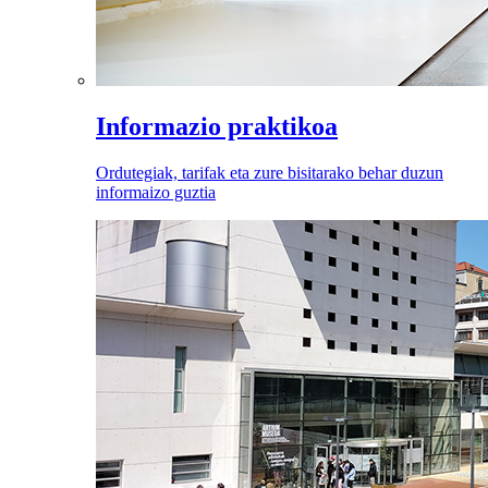
Informazio praktikoa
Ordutegiak, tarifak eta zure bisitarako behar duzun
informaizo guztia