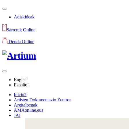
Adiskideak
Sarrerak Online
Denda Online
English
Español
Inicio2
Artisten Dokumentazio Zentroa
Argitalpenak
AMAonline.eus
JAI