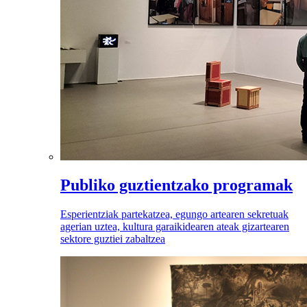
Publiko guztientzako programak
Esperientziak partekatzea, egungo artearen sekretuak
agerian uztea, kultura garaikidearen ateak gizartearen
sektore guztiei zabaltzea