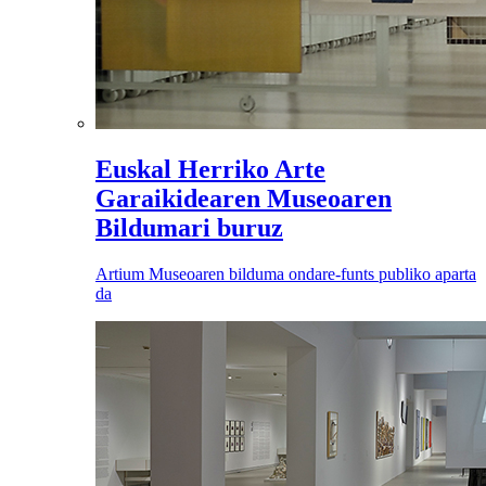
Euskal Herriko Arte
Garaikidearen Museoaren
Bildumari buruz
Artium Museoaren bilduma ondare-funts publiko aparta
da