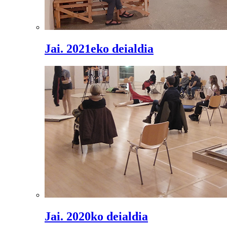
Jai. 2021eko deialdia
Jai. 2020ko deialdia