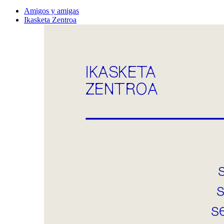
Amigos y amigas
Ikasketa Zentroa