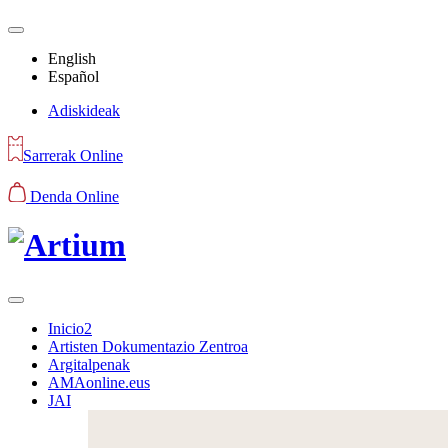
English
Español
Adiskideak
Sarrerak Online
Denda Online
Inicio2
Artisten Dokumentazio Zentroa
Argitalpenak
AMAonline.eus
JAI