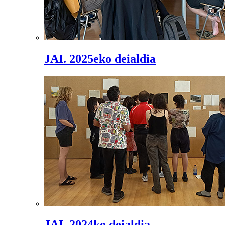
JAI. 2025eko deialdia
JAI. 2024ko deialdia