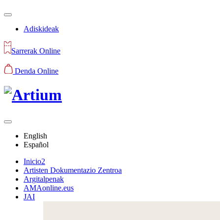
Adiskideak
Sarrerak Online
Denda Online
English
Español
Inicio2
Artisten Dokumentazio Zentroa
Argitalpenak
AMAonline.eus
JAI