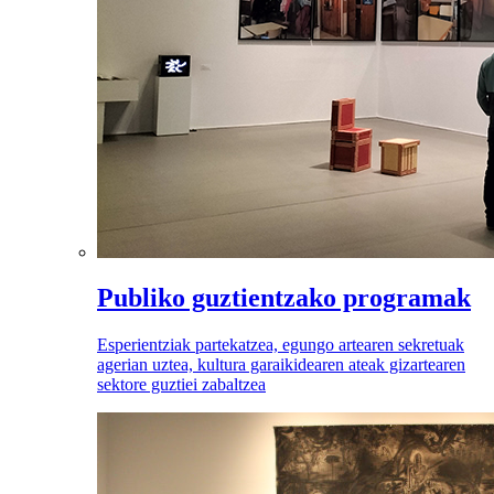
Publiko guztientzako programak
Esperientziak partekatzea, egungo artearen sekretuak
agerian uztea, kultura garaikidearen ateak gizartearen
sektore guztiei zabaltzea