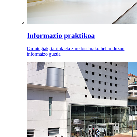
Informazio praktikoa
Ordutegiak, tarifak eta zure bisitarako behar duzun
informaizo guztia