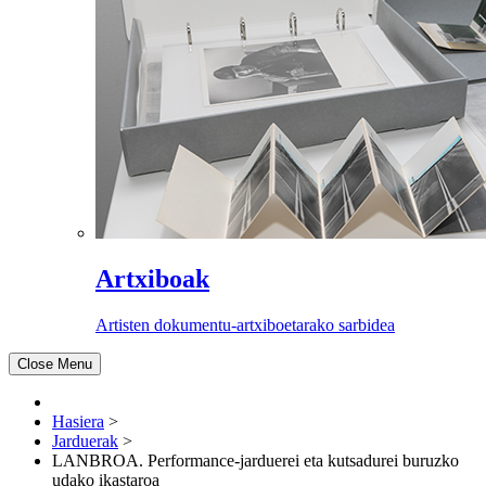
Artxiboak
Artisten dokumentu-artxiboetarako sarbidea
Close Menu
Hasiera
>
Jarduerak
>
LANBROA. Performance-jarduerei eta kutsadurei buruzko
udako ikastaroa