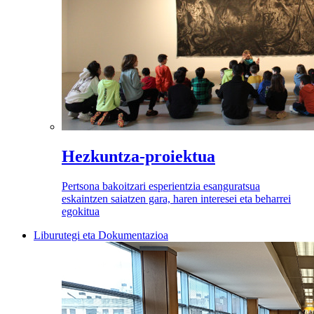
Hezkuntza-proiektua
Pertsona bakoitzari esperientzia esanguratsua
eskaintzen saiatzen gara, haren interesei eta beharrei
egokitua
Liburutegi eta Dokumentazioa