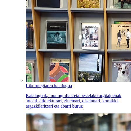
Liburutegiaren katalogoa
Katalogoak, monografiak eta bestelako argitalpenak
arteari, arkitekturari, zinemari, diseinuari, komikiei,
argazkilaritzari eta abarri buruz