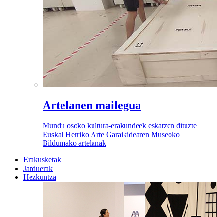
Artelanen mailegua
Mundu osoko kultura-erakundeek eskatzen dituzte
Euskal Herriko Arte Garaikidearen Museoko
Bildumako artelanak
Erakusketak
Jarduerak
Hezkuntza