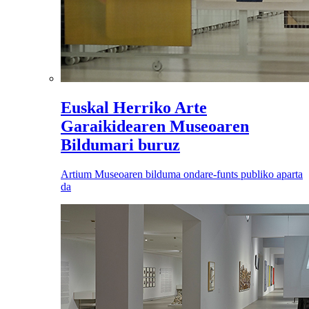
Euskal Herriko Arte
Garaikidearen Museoaren
Bildumari buruz
Artium Museoaren bilduma ondare-funts publiko aparta
da