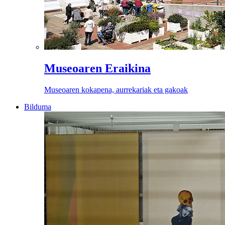
Museoaren Eraikina
Museoaren kokapena, aurrekariak eta gakoak
Bilduma