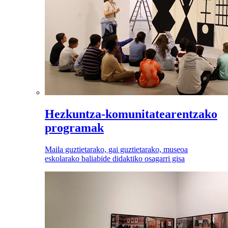
Hezkuntza-komunitatearentzako
programak
Maila guztietarako, gai guztietarako, museoa
eskolarako baliabide didaktiko osagarri gisa