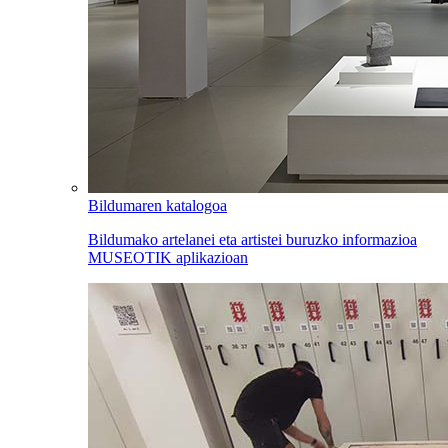
Bildumaren katalogoa
Bildumako artelanei eta artistei buruzko informazioa
MUSEOTIK aplikazioan