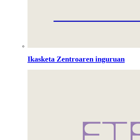
Ikasketa Zentroaren inguruan