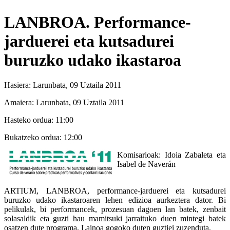
LANBROA. Performance-
jarduerei eta kutsadurei
buruzko udako ikastaroa
Hasiera:
Larunbata, 09 Uztaila 2011
Amaiera:
Larunbata, 09 Uztaila 2011
Hasteko ordua:
11:00
Bukatzeko ordua:
12:00
Komisarioak: Idoia Zabaleta eta
Isabel de Naverán
ARTIUM, LANBROA, performance-jarduerei eta kutsadurei
buruzko udako ikastaroaren lehen edizioa aurkeztera dator. Bi
pelikulak, bi performancek, prozesuan dagoen lan batek, zenbait
solasaldik eta guzti hau mamitsuki jarraituko duen mintegi batek
osatzen dute programa. Lainoa gogoko duten guztiei zuzenduta.