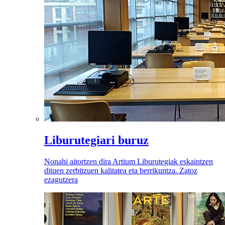
Liburutegiari buruz
Nonahi aitortzen dira Artium Liburutegiak eskaintzen
dituen zerbitzuen kalitatea eta berrikuntza. Zatoz
ezagutzera